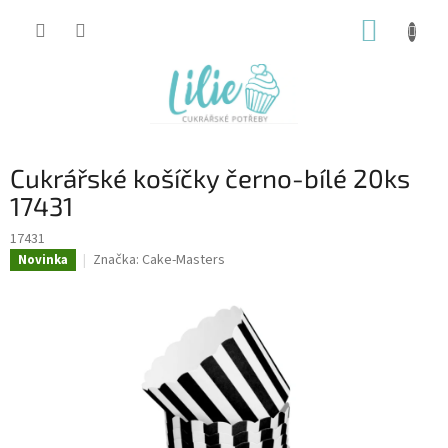
Přejít
NÁKUP
na
obsah
KOŠÍK
Cukrářské košíčky černo-bílé 20ks
17431
17431
Značka:
Cake-Masters
Novinka