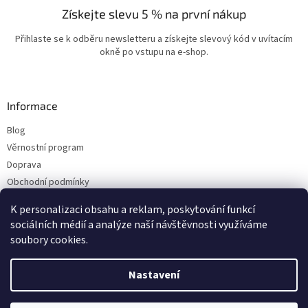
Získejte slevu 5 % na první nákup
Přihlaste se k odběru newsletteru a získejte slevový kód v uvítacím
okně po vstupu na e-shop.
Informace
Blog
Věrnostní program
Doprava
Obchodní podmínky
Ochrana osobních údajů
K personalizaci obsahu a reklam, poskytování funkcí
Kontakty
sociálních médií a analýze naší návštěvnosti využíváme
soubory cookies.
Vytvořil Shoptet
Nastavení