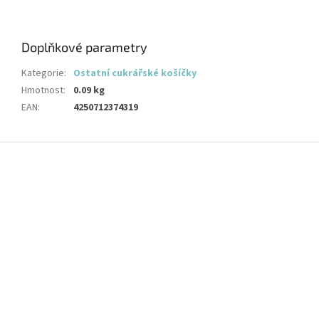
Doplňkové parametry
Kategorie
:
Ostatní cukrářské košíčky
Hmotnost
:
0.09 kg
EAN
:
4250712374319
Z
á
p
a
t
í