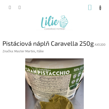
Přejít
NÁKUP
na
obsah
KOŠÍK
Pistáciová náplň Caravella 250g
AX52DD
Značka:
Master Martini, Itálie