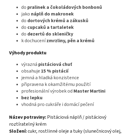
do
pralinek a čokoládových bonbonů
jako
náplň do makronek
do
dortových krémů a zákusků
do
cupcaků a tartaletek
do
dezertů do skleničky
k dochucení
zmrzliny, pěn a krémů
Výhody produktu
výrazná
pistáciová chuť
obsahuje
15 % pistácií
jemná a hladká konzistence
připravena k okamžitému použití
profesionální výrobek od
Master Martini
bez lepku
vhodná pro cukráře i domácí pečení
Název potraviny:
Pistáciová náplň / pistáciový
roztíratelný krém
Složení:
cukr, rostlinné oleje a tuky (slunečnicový olej,