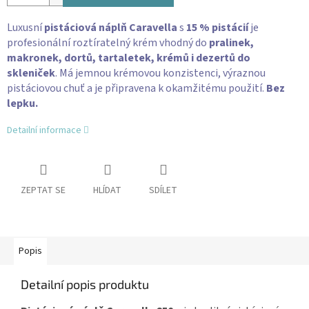
Luxusní
pistáciová náplň Caravella
s
15 % pistácií
je
profesionální roztíratelný krém vhodný do
pralinek,
makronek, dortů, tartaletek, krémů i dezertů do
skleniček
. Má jemnou krémovou konzistenci, výraznou
pistáciovou chuť a je připravena k okamžitému použití.
Bez
lepku.
Detailní informace
ZEPTAT SE
HLÍDAT
SDÍLET
Popis
Detailní popis produktu