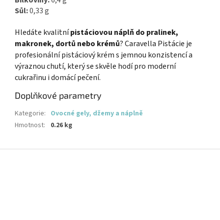
Sůl:
0,33 g
Hledáte kvalitní
pistáciovou náplň do pralinek,
makronek, dortů nebo krémů
? Caravella Pistácie je
profesionální pistáciový krém s jemnou konzistencí a
výraznou chutí, který se skvěle hodí pro moderní
cukrařinu i domácí pečení.
Doplňkové parametry
Kategorie
:
Ovocné gely, džemy a náplně
Hmotnost
:
0.26 kg
Z
á
p
a
t
í