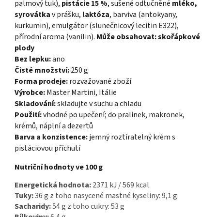
palmový tuk),
pistácie 15 %
, sušené odtučněné
mléko,
syrovátka
v prášku,
laktóza
, barviva (antokyany,
kurkumin), emulgátor (slunečnicový lecitin E322),
přírodní aroma (vanilin).
Může obsahovat:
skořápkové
plody
Bez lepku:
ano
Čisté množství:
250 g
Forma prodeje:
rozvažované zboží
Výrobce:
Master Martini, Itálie
Skladování:
skladujte v suchu a chladu
Použití:
vhodné po upečení; do pralinek, makronek,
krémů, náplní a dezertů
Barva a konzistence:
jemný roztíratelný krém s
pistáciovou příchutí
Nutriční hodnoty ve 100 g
Energetická hodnota:
2371 kJ / 569 kcal
Tuky:
36 g z toho nasycené mastné kyseliny: 9,1 g
Sacharidy:
54 g z toho cukry: 53 g
Bílkoviny:
6,4 g