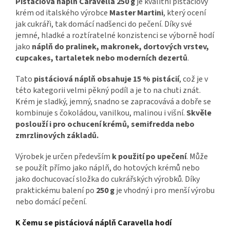
Pistáciová náplň Caravella 250 g
je kvalitní pistáciový
krém od italského výrobce
Master Martini
, který ocení
jak cukráři, tak domácí nadšenci do pečení. Díky své
jemné, hladké a roztíratelné konzistenci se výborně hodí
jako
náplň do pralinek, makronek, dortových vrstev,
cupcakes, tartaletek nebo moderních dezertů
.
Tato
pistáciová náplň obsahuje 15 % pistácií
, což je v
této kategorii velmi pěkný podíl a je to na chuti znát.
Krém je sladký, jemný, snadno se zapracovává a dobře se
kombinuje s čokoládou, vanilkou, malinou i višní.
Skvěle
poslouží i pro ochucení krémů, semifredda nebo
zmrzlinových základů.
Výrobek je určen především
k použití po upečení
. Může
se použít přímo jako náplň, do hotových krémů nebo
jako dochucovací složka do cukrářských výrobků. Díky
praktickému balení po
250 g
je vhodný i pro menší výrobu
nebo domácí pečení.
K čemu se pistáciová náplň Caravella hodí