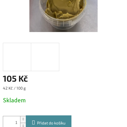
105 Kč
Měrná
42 Kč / 100 g
cena:
Skladem
Přidat do košíku