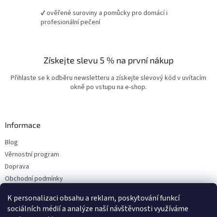
✔ ověřené suroviny a pomůcky pro domácí i
profesionální pečení
Získejte slevu 5 % na první nákup
Přihlaste se k odběru newsletteru a získejte slevový kód v uvítacím
okně po vstupu na e-shop.
Informace
Blog
Věrnostní program
Doprava
Obchodní podmínky
Ochrana osobních údajů
K personalizaci obsahu a reklam, poskytování funkcí
Kontakty
sociálních médií a analýze naší návštěvnosti využíváme