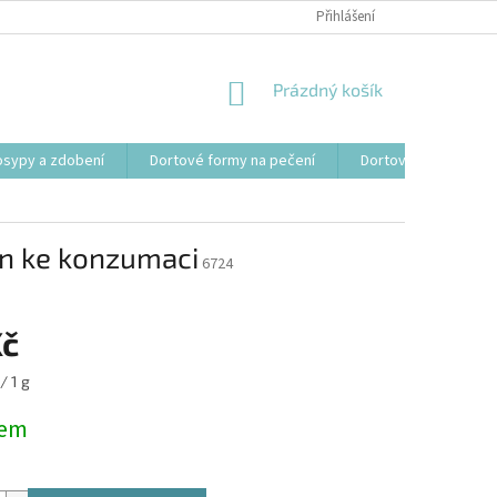
Přihlášení
NÁKUPNÍ
Prázdný košík
KOŠÍK
osypy a zdobení
Dortové formy na pečení
Dortové svíčky, fon
čen ke konzumaci
6724
Kč
/ 1 g
dem