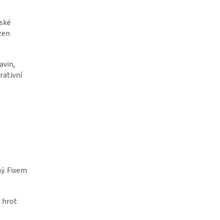
řské
zen
avin,
rativní
ný. Fixem
d hrot