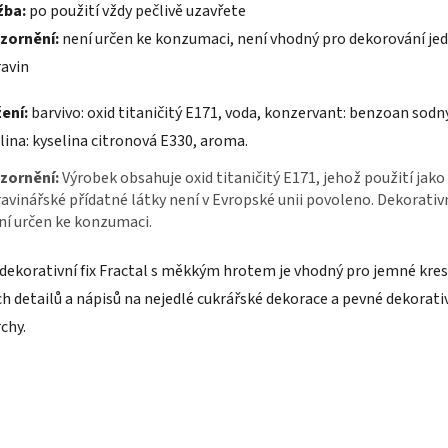
žba:
po použití vždy pečlivě uzavřete
zornění:
není určen ke konzumaci, není vhodný pro dekorování jed
avin
ení:
barvivo: oxid titaničitý E171, voda, konzervant: benzoan sodn
lina: kyselina citronová E330, aroma.
zornění:
Výrobek obsahuje oxid titaničitý E171, jehož použití jako
avinářské přídatné látky není v Evropské unii povoleno. Dekorativ
ní určen ke konzumaci.
 dekorativní fix Fractal s měkkým hrotem je vhodný pro jemné kres
ch detailů a nápisů na nejedlé cukrářské dekorace a pevné dekorati
chy.