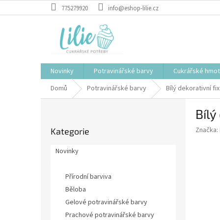
Přejít
775279920
info@eshop-lilie.cz
na
obsah
Novinky
Potravinářské barvy
Cukrářské hmo
Domů
Potravinářské barvy
Bílý dekorativní fi
P
Bílý
o
Přeskočit
s
Značka:
Kategorie
kategorie
t
r
Novinky
a
Potravinářské barvy
n
Přírodní barviva
n
í
Běloba
p
Gelové potravinářské barvy
a
Prachové potravinářské barvy