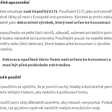
ežité upozornění
obek obsahuje
oxid titaničitý E171
. Používání E171 jako potraviná
atné látky již není v Evropské unii povoleno. Výrobek je proto nabí
adně jako
dekorativní výrobek, který není určen ke konzumaci
.
nepoužívejte na jedlé části dortů, zákusků, sušenek ani dalších potr
é budou následně konzumovány. Používejte pouze na nejedlé deko
měty nebo části dekorací, které budou před konzumací z výrobku
raněny.
Dekorace opatřená tímto fixem není určena ke konzumaci a
musí být před podáváním odstraněna.
od k použití
 použitím se ujistěte, že je povrch suchý, hladký a dostatečně pev
lete lehkým tlakem, aby nedošlo k poškození hrotu.
oužití pero vždy důkladně uzavřete, aby inkoust nevysychal. Poku
hne, lze jej velmi opatrně navlhčit malým množstvím vody.