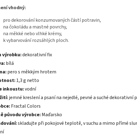
není vhodný:
pro dekorování konzumovaných částí potravin,
na čokoládu a mastné povrchy,
na měkké nebo vlhké krémy,
k vybarvování rozsáhlých ploch.
h výrobku:
dekorativní fix
va:
bílá
ma:
pero s měkkým hrotem
tnost:
1,3 g netto
e inkoustu:
vodní
ití:
jemné kreslení a psaní na nejedlé, pevné a suché dekorativní 
obce:
Fractal Colors
ě původu výrobce:
Maďarsko
adování:
skladujte při pokojové teplotě, v suchu a mimo přímé slu
ní