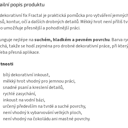
ailní popis produktu
 dekorativní fix Fractal je praktická pomůcka pro vytváření jemných
sů, kontur, očí a dalších drobných detailů. Měkký hrot není příliš tv
o umožňuje přesnější a pohodlnější práci.
funguje nejlépe na
suchém, hladkém a pevném povrchu
. Barva r
chá, takže se hodí zejména pro drobné dekorativní práce, při který
eba přesná aplikace.
stnosti
bílý dekorativní inkoust,
měkký hrot vhodný pro jemnou práci,
snadné psaní a kreslení detailů,
rychlé zasychání,
inkoust na vodní bázi,
určený především na tvrdé a suché povrchy,
není vhodný k vybarvování velkých ploch,
není vhodný na čokoládu ani mastné povrchy.