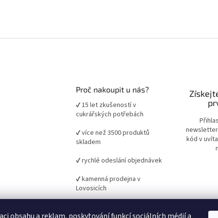
Proč nakoupit u nás?
Získejt
pr
✔ 15 let zkušeností v
cukrářských potřebách
Přihla
newsletter
✔ více než 3500 produktů
kód v uvít
skladem
✔ rychlé odeslání objednávek
✔ kamenná prodejna v
Lovosicích
✔ ověřené suroviny a pomůcky
aci obsahu a reklam, poskytování funkcí sociálních médií a
pro domácí i profesionální