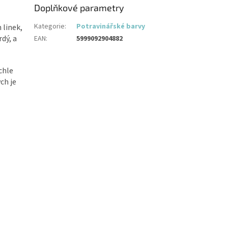
Doplňkové parametry
Kategorie
:
Potravinářské barvy
 linek,
rdý, a
EAN
:
5999092904882
ychle
ch je