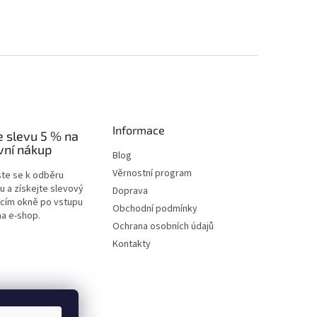
Informace
e slevu 5 % na
vní nákup
Blog
Věrnostní program
ste se k odběru
u a získejte slevový
Doprava
acím okně po vstupu
Obchodní podmínky
na e-shop.
Ochrana osobních údajů
Kontakty