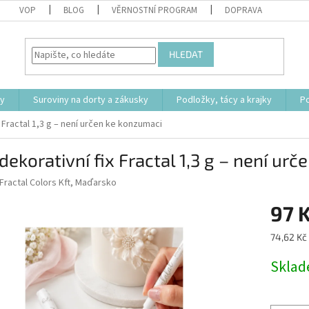
VOP
BLOG
VĚRNOSTNÍ PROGRAM
DOPRAVA
HLEDAT
ty
Suroviny na dorty a zákusky
Podložky, tácy a krajky
P
x Fractal 1,3 g – není určen ke konzumaci
 dekorativní fix Fractal 1,3 g – není ur
Fractal Colors Kft, Maďarsko
97 
Měrná
74,62 Kč 
cena:
Skla