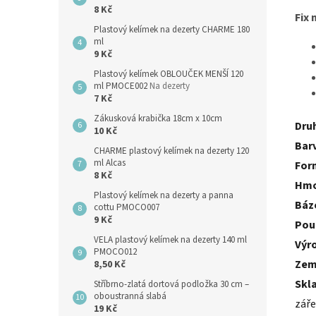
8 Kč
Fix 
Plastový kelímek na dezerty CHARME 180
ml
9 Kč
Plastový kelímek OBLOUČEK MENŠÍ 120
ml PMOCE002
Na dezerty
7 Kč
Zákusková krabička 18cm x 10cm
Dru
10 Kč
Bar
CHARME plastový kelímek na dezerty 120
ml Alcas
For
8 Kč
Hmo
Plastový kelímek na dezerty a panna
Báz
cottu PMOCO007
9 Kč
Použ
VELA plastový kelímek na dezerty 140 ml
Výr
PMOCO012
Zem
8,50 Kč
Skl
Stříbrno-zlatá dortová podložka 30 cm –
oboustranná slabá
záře
19 Kč