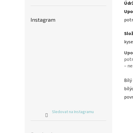
Údr
Upo
Instagram
potr
Slož
kyse
Upo
potr
– ne
Bílý
bílý
povr
Sledovat na Instagramu