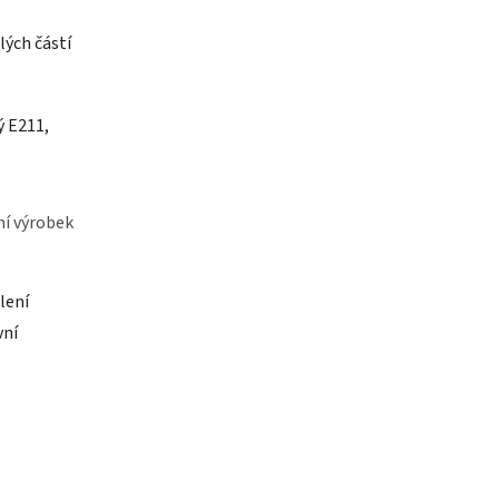
lých částí
ý E211,
ní výrobek
lení
vní