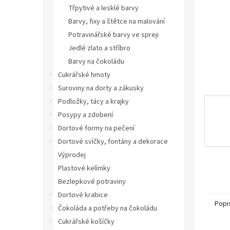
n
Třpytivé a lesklé barvy
e
Barvy, fixy a štětce na malování
l
Potravinářské barvy ve spreji
Jedlé zlato a stříbro
Barvy na čokoládu
Cukrářské hmoty
Suroviny na dorty a zákusky
Podložky, tácy a krajky
Posypy a zdobení
Dortové formy na pečení
Dortové svíčky, fontány a dekorace
Výprodej
Plastové kelímky
Bezlepkové potraviny
Dortové krabice
Popi
Čokoláda a potřeby na čokoládu
Cukrářské košíčky