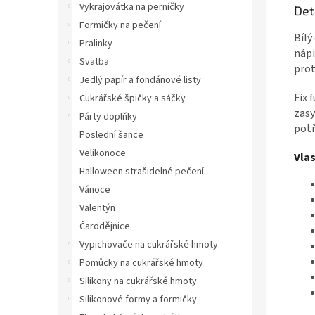
Vykrajovátka na perníčky
Det
Formičky na pečení
Bílý
Pralinky
nápi
Svatba
prot
Jedlý papír a fondánové listy
Fix 
Cukrářské špičky a sáčky
zasy
Párty doplňky
potř
Poslední šance
Velikonoce
Vla
Halloween strašidelné pečení
Vánoce
Valentýn
Čarodějnice
Vypichovače na cukrářské hmoty
Pomůcky na cukrářské hmoty
Silikony na cukrářské hmoty
Silikonové formy a formičky