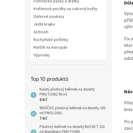
Floristické pásky a drátky
Důl
Květinové pestíky na cukrové květy
Výr
Dárkové poukazy
příd
Jedlá krajka
výhr
Airbrush
Fix 
Kuchyňské potřeby
kter
Kleště na marcipán
před
Výprodej
odst
Top 10 produktů
Kulatý plastový kelímek na dezerty
Náv
PMOTO002 90 ml
6 Kč
Před
SRDÍČKO plastový kelímek na dezerty 100
kres
ml PMOLO001
7 Kč
Po p
Plastový kelímek na dezerty BUCKET 210
zasc
ml Martellato PMOTO005