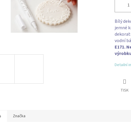
Bílý dek
jemné kr
dekorati
vodní bá
E171. N
výrobku
Detailní 
TISK
s
Značka