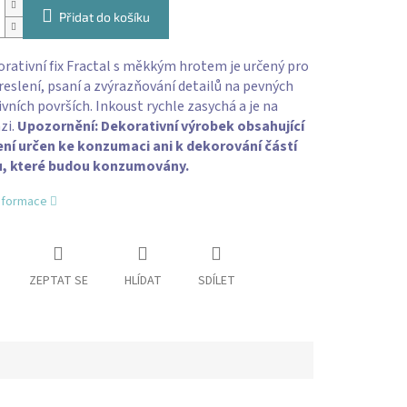
Přidat do košíku
orativní fix Fractal s měkkým hrotem je určený pro
eslení, psaní a zvýrazňování detailů na pevných
vních površích. Inkoust rychle zasychá a je na
zi.
Upozornění: Dekorativní výrobek obsahující
ení určen ke konzumaci ani k dekorování částí
, které budou konzumovány.
informace
ZEPTAT SE
HLÍDAT
SDÍLET