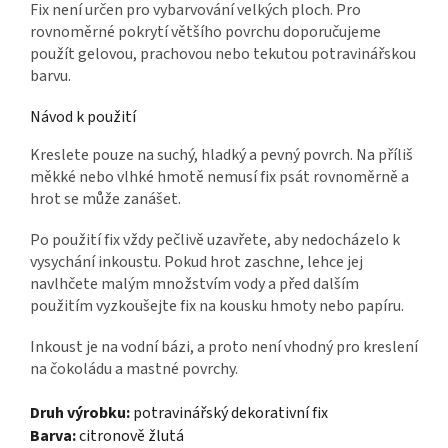
Fix není určen pro vybarvování velkých ploch. Pro
rovnoměrné pokrytí většího povrchu doporučujeme
použít gelovou, prachovou nebo tekutou potravinářskou
barvu.
Návod k použití
Kreslete pouze na suchý, hladký a pevný povrch. Na příliš
měkké nebo vlhké hmotě nemusí fix psát rovnoměrně a
hrot se může zanášet.
Po použití fix vždy pečlivě uzavřete, aby nedocházelo k
vysychání inkoustu. Pokud hrot zaschne, lehce jej
navlhčete malým množstvím vody a před dalším
použitím vyzkoušejte fix na kousku hmoty nebo papíru.
Inkoust je na vodní bázi, a proto není vhodný pro kreslení
na čokoládu a mastné povrchy.
Druh výrobku:
potravinářský dekorativní fix
Barva:
citronově žlutá