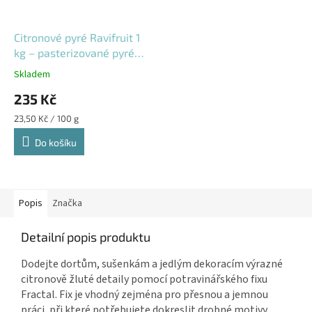
Citronové pyré Ravifruit 1
kg – pasterizované pyré
na lemon curd, sorbety
Skladem
235 Kč
Měrná
23,50 Kč / 100 g
cena:
Do košíku
Popis
Značka
Detailní popis produktu
Dodejte dortům, sušenkám a jedlým dekoracím výrazné
citronově žluté detaily pomocí potravinářského fixu
Fractal. Fix je vhodný zejména pro přesnou a jemnou
práci, při které potřebujete dokreslit drobné motivy,