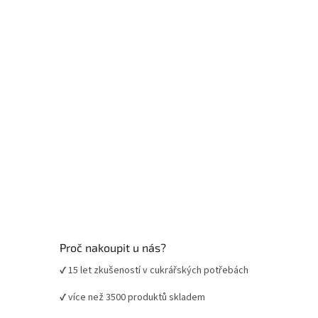
t
í
Proč nakoupit u nás?
✔ 15 let zkušeností v cukrářských potřebách
✔ více než 3500 produktů skladem