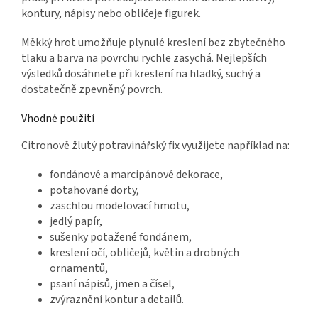
kontury, nápisy nebo obličeje figurek.
Měkký hrot umožňuje plynulé kreslení bez zbytečného
tlaku a barva na povrchu rychle zasychá. Nejlepších
výsledků dosáhnete při kreslení na hladký, suchý a
dostatečně zpevněný povrch.
Vhodné použití
Citronově žlutý potravinářský fix využijete například na:
fondánové a marcipánové dekorace,
potahované dorty,
zaschlou modelovací hmotu,
jedlý papír,
sušenky potažené fondánem,
kreslení očí, obličejů, květin a drobných
ornamentů,
psaní nápisů, jmen a čísel,
zvýraznění kontur a detailů.