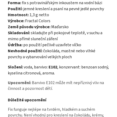
Forma:
fix s potravinářským inkoustem na vodní bázi
Použití:
jemné kreslení a psaní na pevné jedlé povrchy
Hmotnost:
1,3 g netto
Výrobce:
Fractal Colors
Země původu výrobce:
Maďarsko
Skladování:
skladujte při pokojové teplotě, v suchu a
mimo přímé sluneční záření
Údržba:
po použití pečlivě uzavřete víčko
Nevhodné použití:
čokoláda, mastné nebo vlhké
povrchy a vybarvování velkých ploch
Složení:
voda, barvivo:
E102
, konzervant: benzoan sodný,
kyselina citronová, aroma.
Upozornění:
Barvivo E102 může mít nepříznivý vliv na
činnost a pozornost dětí.
Důležité upozornění
Fix funguje nejlépe na tvrdém, hladkém a suchém
povrchu. Není vhodný pro kreslení na čokoládu, krémy,