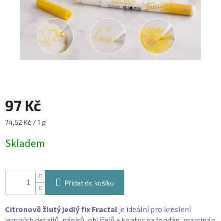
97 Kč
Měrná
74,62 Kč / 1 g
cena:
Skladem
Přidat do košíku
Citronově žlutý jedlý fix Fractal
je ideální pro kreslení
jemných detailů, nápisů, obličejů a kontur na fondán, marcipán