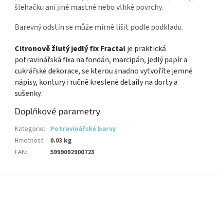
šlehačku ani jiné mastné nebo vlhké povrchy.
Barevný odstín se může mírně lišit podle podkladu.
Citronově žlutý jedlý fix Fractal
je praktická
potravinářská fixa na fondán, marcipán, jedlý papír a
cukrářské dekorace, se kterou snadno vytvoříte jemné
nápisy, kontury i ručně kreslené detaily na dorty a
sušenky.
Doplňkové parametry
Kategorie
:
Potravinářské barvy
Hmotnost
:
0.03 kg
EAN
:
5999092900723
Z
á
p
a