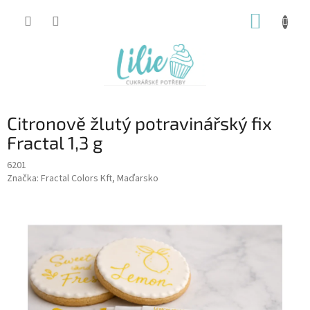
Přejít
NÁKUP
na
obsah
KOŠÍK
Citronově žlutý potravinářský fix
Fractal 1,3 g
6201
Značka:
Fractal Colors Kft, Maďarsko