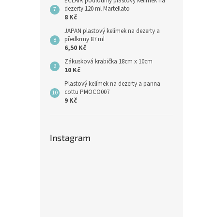
ECLAIR podlouhlý plastový kelímek na
dezerty 120 ml Martellato
8 Kč
JAPAN plastový kelímek na dezerty a
předkrmy 87 ml
6,50 Kč
Zákusková krabička 18cm x 10cm
10 Kč
Plastový kelímek na dezerty a panna
cottu PMOCO007
9 Kč
Instagram