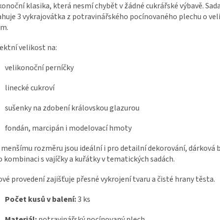
konoční klasika, která nesmí chybět v žádné cukrářské výbavě. Sad
huje 3 vykrajovátka z potravinářského pocínovaného plechu o veli
cm.
ektní velikost na:
velikonoční perníčky
linecké cukroví
sušenky na zdobení královskou glazurou
fondán, marcipán i modelovací hmoty
 menšímu rozměru jsou ideální i pro detailní dekorování, dárková 
 kombinaci s vajíčky a kuřátky v tematických sadách.
vé provedení zajišťuje přesné vykrojení tvaru a čisté hrany těsta.
Počet kusů v balení:
3 ks
Materiál:
potravinářský pocínovaný plech