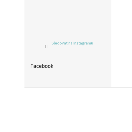
Sledovat na Instagramu
Facebook
Z
á
p
a
t
í