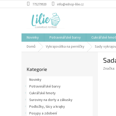
Přejít
775279920
info@eshop-lilie.cz
na
obsah
Novinky
Potravinářské barvy
Cukrářské hmo
Domů
Vykrajovátka na perníčky
Sady vykrajov
P
Sada
o
Přeskočit
s
Značka:
Kategorie
kategorie
t
r
Novinky
a
Potravinářské barvy
n
Cukrářské hmoty
n
í
Suroviny na dorty a zákusky
p
Podložky, tácy a krajky
a
Posypy a zdobení