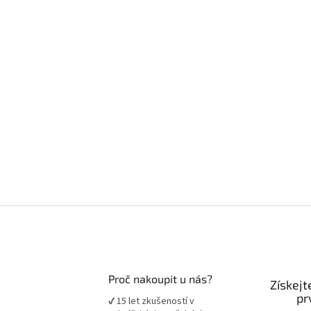
Proč nakoupit u nás?
Získejt
pr
✔ 15 let zkušeností v