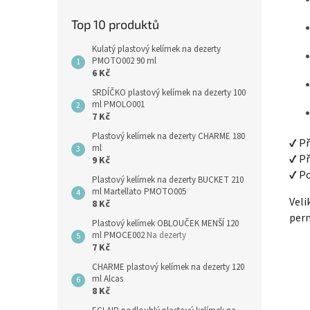
Top 10 produktů
Kulatý plastový kelímek na dezerty
PMOTO002 90 ml
6 Kč
SRDÍČKO plastový kelímek na dezerty 100
ml PMOLO001
7 Kč
Plastový kelímek na dezerty CHARME 180
✔️ P
ml
✔️ P
9 Kč
✔️ P
Plastový kelímek na dezerty BUCKET 210
ml Martellato PMOTO005
Veli
8 Kč
pern
Plastový kelímek OBLOUČEK MENŠÍ 120
ml PMOCE002
Na dezerty
7 Kč
CHARME plastový kelímek na dezerty 120
ml Alcas
8 Kč