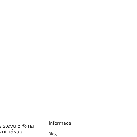
Informace
e slevu 5 % na
vní nákup
Blog