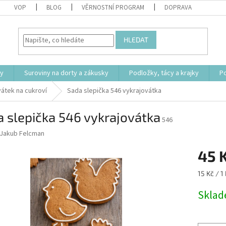
VOP
BLOG
VĚRNOSTNÍ PROGRAM
DOPRAVA
HLEDAT
ty
Suroviny na dorty a zákusky
Podložky, tácy a krajky
P
átek na cukroví
Sada slepička 546 vykrajovátka
 slepička 546 vykrajovátka
546
Jakub Felcman
45 
Měrná
15 Kč / 1
cena:
Skla