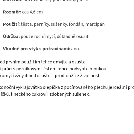
Rozměr:
cca 4,6 cm
Použití:
těsta, perníky, sušenky, fondán, marcipán
Údržba:
pouze ruční mytí, důkladně osušit
Vhodné pro styk s potravinami:
ano
řed prvním použitím lehce omyjte a osušte
ři práci s perníkovým těstem lehce podsypte moukou
o umytí vždy ihned osušte – prodloužíte životnost
konoční vykrajovátko slepička z pocínovaného plechu je ideální pr
íčků, lineckého cukroví i zdobených sušenek.