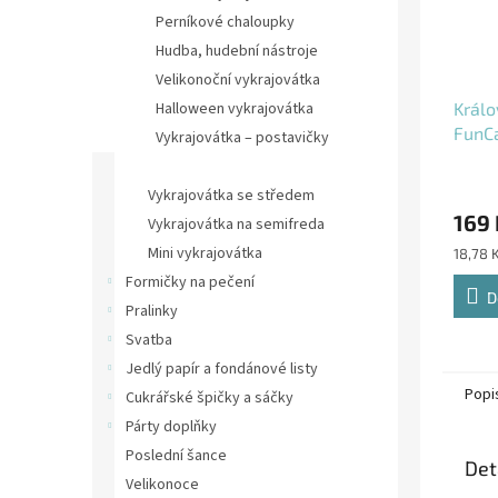
Perníkové chaloupky
Hudba, hudební nástroje
Velikonoční vykrajovátka
Králo
Halloween vykrajovátka
FunC
Vykrajovátka – postavičky
Sady vykrajovátek na cukroví
Vykrajovátka se středem
169 
Vykrajovátka na semifreda
Mini vykrajovátka
Měrná
18,78 
cena:
Formičky na pečení
D
Pralinky
Svatba
Jedlý papír a fondánové listy
Popi
Cukrářské špičky a sáčky
Párty doplňky
Poslední šance
Det
Velikonoce