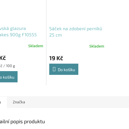
vská glazura
Sáček na zdobení perníků
akes 900g F10555
25 cm
Skladem
Skladem
Kč
19 Kč
Kč / 100 g
Do košíku
o košíku
s
Značka
ailní popis produktu