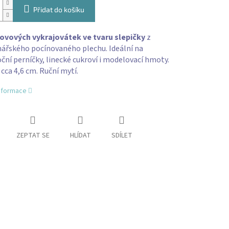
Přidat do košíku
kovových vykrajovátek ve tvaru slepičky
z
nářského pocínovaného plechu. Ideální na
ční perníčky, linecké cukroví i modelovací hmoty.
ca 4,6 cm. Ruční mytí.
informace
ZEPTAT SE
HLÍDAT
SDÍLET