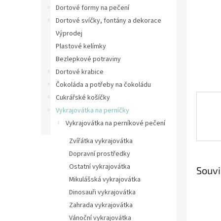
n
Dortové formy na pečení
e
Dortové svíčky, fontány a dekorace
l
Výprodej
Plastové kelímky
Bezlepkové potraviny
Dortové krabice
Čokoláda a potřeby na čokoládu
Cukrářské košíčky
Vykrajovátka na perníčky
Vykrajovátka na perníkové pečení
Zvířátka vykrajovátka
Dopravní prostředky
Ostatní vykrajovátka
Souvi
Mikulášská vykrajovátka
Dinosauři vykrajovátka
Zahrada vykrajovátka
Vánoční vykrajovátka