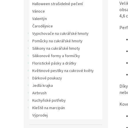
Veli
Halloween strašidelné pečení
obsa
Vánoce
4,6 
Valentýn
Čarodějnice
Perf
Vypichovače na cukrářské hmoty
Pomůcky na cukrářské hmoty
Silikony na cukrářské hmoty
Silikonové formy a formičky
Floristické pásky a drátky
Květinové pestíky na cukrové květy
Dárkové poukazy
Jedlá krajka
Díky
nebo
Airbrush
Kuchyňské potřeby
Kovo
Kleště na marcipán
Výprodej