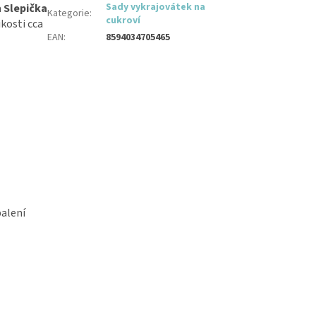
Sady vykrajovátek na
a
Slepička
Kategorie
:
cukroví
kosti cca
EAN
:
8594034705465
balení