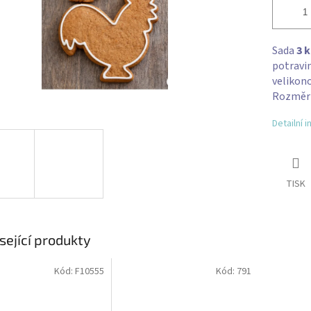
Sada
3 
potravi
velikono
Rozměr c
Detailní 
TISK
sející produkty
Kód:
F10555
Kód:
791