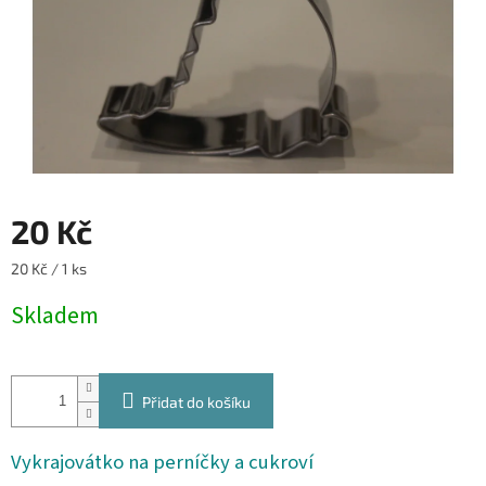
20 Kč
Měrná
20 Kč / 1 ks
cena:
Skladem
Přidat do košíku
Vykrajovátko na perníčky a cukroví