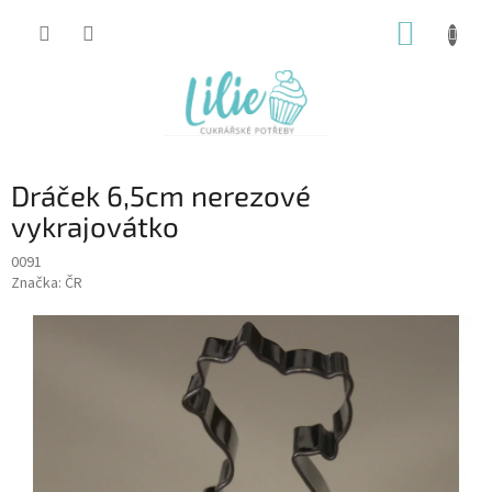
Přejít
NÁKUP
na
obsah
KOŠÍK
Dráček 6,5cm nerezové
vykrajovátko
0091
Značka:
ČR