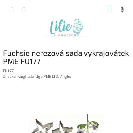
Přejít
NÁKUP
na
obsah
KOŠÍK
Fuchsie nerezová sada vykrajovátek
PME FU177
FU177
Značka:
Knightsbridge PME LTD, Anglie