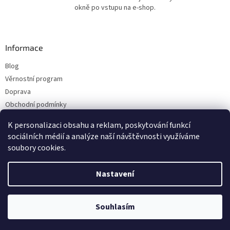
okně po vstupu na e-shop.
Informace
Blog
Věrnostní program
Doprava
Obchodní podmínky
Ochrana osobních údajů
K personalizaci obsahu a reklam, poskytování funkcí
Kontakty
sociálních médií a analýze naší návštěvnosti využíváme
soubory cookies.
Vytvořil Shoptet
Nastavení
Copyright 2026
ESHOP LILIE
. Všechna práva vyhrazena.
Upravit nastavení
Souhlasím
cookies