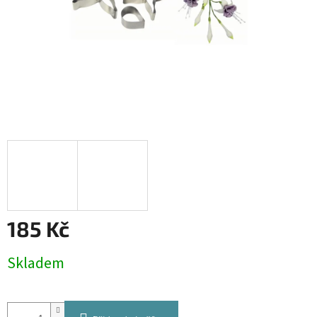
185 Kč
Měrná
Skladem
cena: