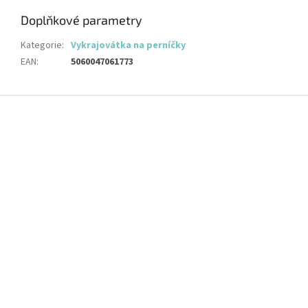
Doplňkové parametry
Kategorie
:
Vykrajovátka na perníčky
EAN
:
5060047061773
Z
á
p
a
t
í