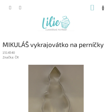
Přejít
NÁKUP
na
obsah
KOŠÍK
MIKULÁŠ vykrajovátko na perníčky
1514540
Značka:
ČR