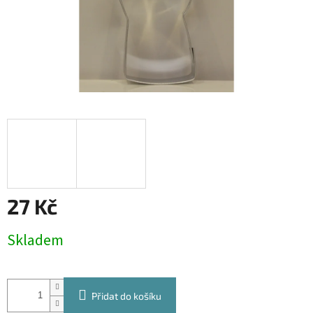
27 Kč
Měrná
Skladem
cena:
Přidat do košíku