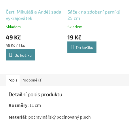
Čert, Mikuláš a Anděl sada
Sáček na zdobení perníků
vykrajovátek
25 cm
Skladem
Skladem
49 Kč
19 Kč
Měrná
49 Kč / 1 ks
Do košíku
cena:
Do košíku
Popis
Podobné (1)
Detailní popis produktu
Rozměry:
11 cm
Materiál:
potravinářský pocínovaný plech