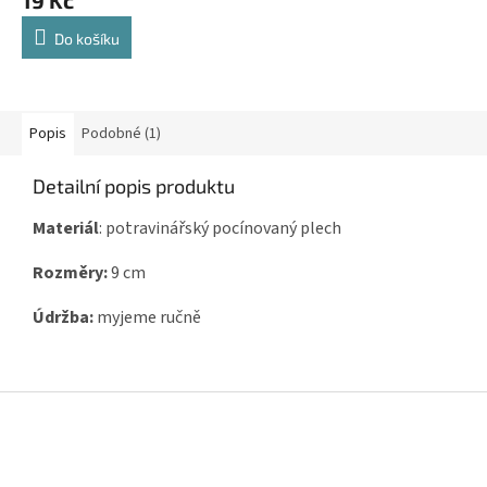
Do košíku
Popis
Podobné (1)
Detailní popis produktu
Materiál
: potravinářský pocínovaný plech
Rozměry:
9 cm
Údržba:
myjeme ručně
Z
á
p
a