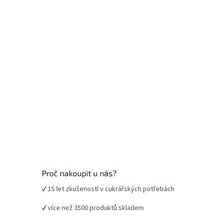
t
í
Proč nakoupit u nás?
✔ 15 let zkušeností v cukrářských potřebách
✔ více než 3500 produktů skladem