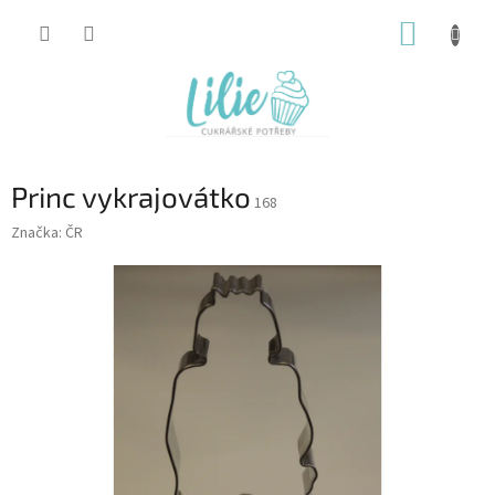
Přejít
NÁKUP
na
obsah
KOŠÍK
Princ vykrajovátko
168
Značka:
ČR