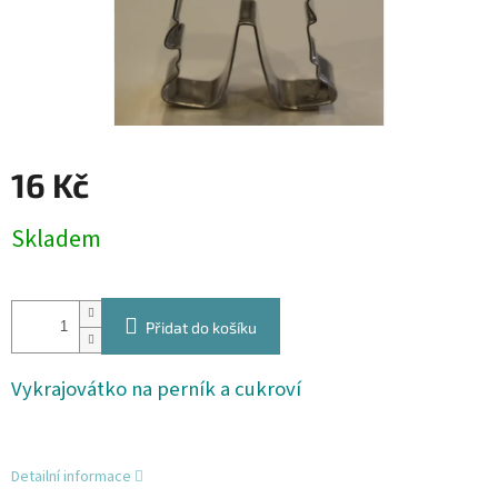
16 Kč
Měrná
Skladem
cena:
Přidat do košíku
Vykrajovátko na perník a cukroví
Detailní informace