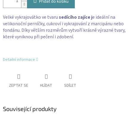
Přidat do košíku
Velké vykrajovátko ve tvaru
sedícího zajíce j
e ideální na
velikonoční perníčky, cukroví i vykrajování z marcipánu nebo
fondánu. Díky větším rozměrům vytvoří krásně výrazné tvary,
které vyniknou při pečení i zdobení.
Detailní informace
ZEPTAT SE
HLÍDAT
SDÍLET
Související produkty