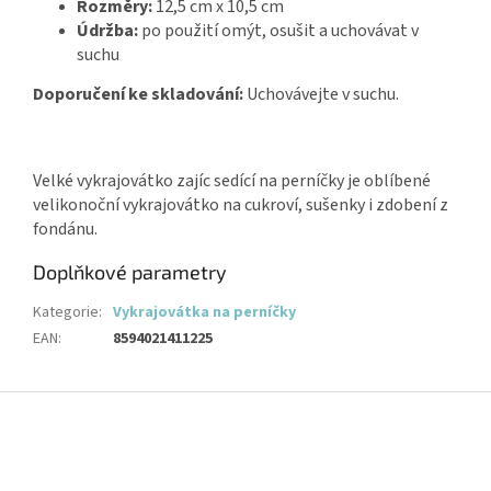
Rozměry:
12,5 cm x 10,5 cm
Údržba:
po použití omýt, osušit a uchovávat v
suchu
Doporučení ke skladování:
Uchovávejte v suchu.
Velké vykrajovátko zajíc sedící na perníčky je oblíbené
velikonoční vykrajovátko na cukroví, sušenky i zdobení z
fondánu.
Doplňkové parametry
Kategorie
:
Vykrajovátka na perníčky
EAN
:
8594021411225
Z
á
p
a