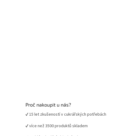
t
í
Proč nakoupit u nás?
✔ 15 let zkušeností v cukrářských potřebách
✔ více než 3500 produktů skladem