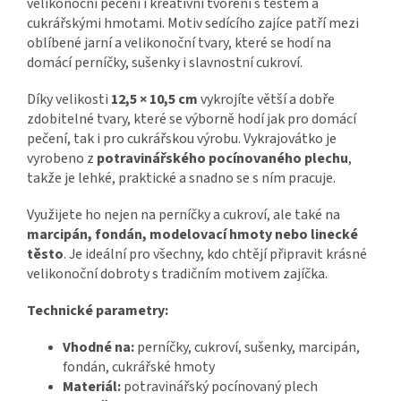
velikonoční pečení i kreativní tvoření s těstem a
cukrářskými hmotami. Motiv sedícího zajíce patří mezi
oblíbené jarní a velikonoční tvary, které se hodí na
domácí perníčky, sušenky i slavnostní cukroví.
Díky velikosti
12,5 × 10,5 cm
vykrojíte větší a dobře
zdobitelné tvary, které se výborně hodí jak pro domácí
pečení, tak i pro cukrářskou výrobu. Vykrajovátko je
vyrobeno z
potravinářského pocínovaného plechu
,
takže je lehké, praktické a snadno se s ním pracuje.
Využijete ho nejen na perníčky a cukroví, ale také na
marcipán, fondán, modelovací hmoty nebo linecké
těsto
. Je ideální pro všechny, kdo chtějí připravit krásné
velikonoční dobroty s tradičním motivem zajíčka.
Technické parametry:
Vhodné na:
perníčky, cukroví, sušenky, marcipán,
fondán, cukrářské hmoty
Materiál:
potravinářský pocínovaný plech