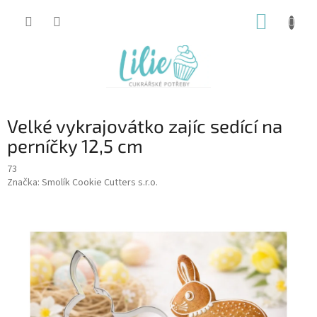
Přejít
NÁKUP
na
obsah
KOŠÍK
Velké vykrajovátko zajíc sedící na
perníčky 12,5 cm
73
Značka:
Smolík Cookie Cutters s.r.o.