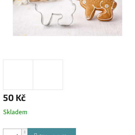
50 Kč
Měrná
Skladem
cena: