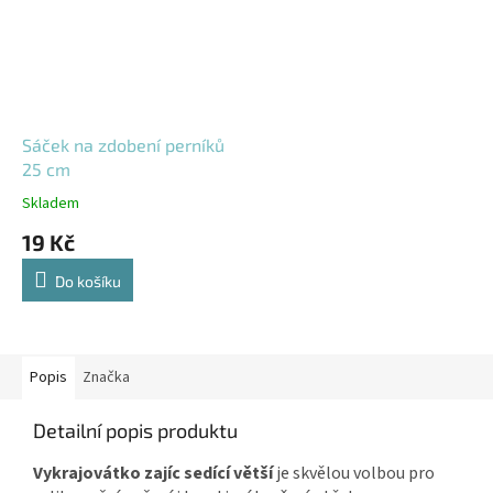
Sáček na zdobení perníků
25 cm
Skladem
19 Kč
Do košíku
Popis
Značka
Detailní popis produktu
Vykrajovátko zajíc sedící větší
je skvělou volbou pro