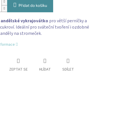
Přidat do košíku
í
andělské vykrajovátko
pro větší perníčky a
cukroví. Ideální pro sváteční tvoření i ozdobné
anděly na stromeček.
informace
ZEPTAT SE
HLÍDAT
SDÍLET