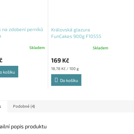
 na zdobení perníků
Královská glazura
m
FunCakes 900g F10555
Skladem
Skladem
č
169 Kč
Měrná
18,78 Kč / 100 g
o košíku
cena:
Do košíku
s
Podobné (4)
ailní popis produktu