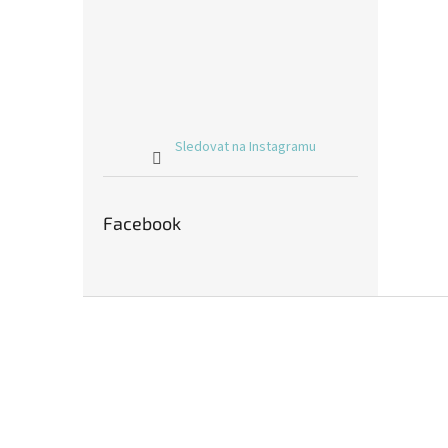
Sledovat na Instagramu
Facebook
Z
á
p
a
t
í