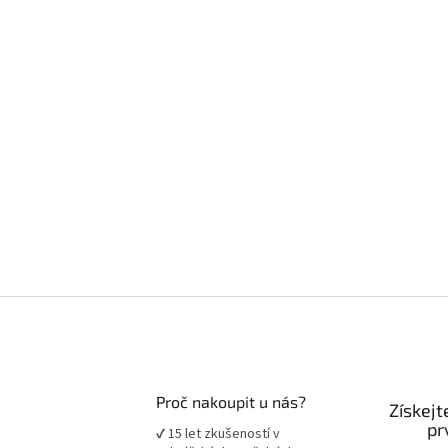
Proč nakoupit u nás?
Získejt
pr
✔ 15 let zkušeností v