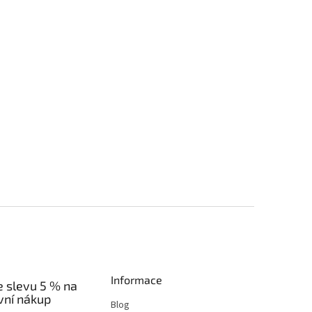
Informace
e slevu 5 % na
vní nákup
Blog