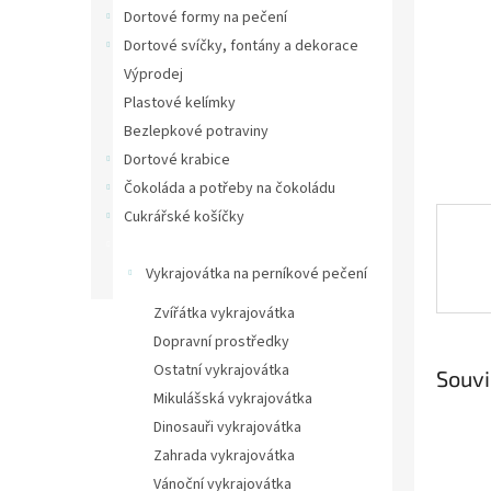
n
Dortové formy na pečení
e
Dortové svíčky, fontány a dekorace
l
Výprodej
Plastové kelímky
Bezlepkové potraviny
Dortové krabice
Čokoláda a potřeby na čokoládu
Cukrářské košíčky
Vykrajovátka na perníčky
Vykrajovátka na perníkové pečení
Zvířátka vykrajovátka
Dopravní prostředky
Ostatní vykrajovátka
Souvi
Mikulášská vykrajovátka
Dinosauři vykrajovátka
Zahrada vykrajovátka
Vánoční vykrajovátka