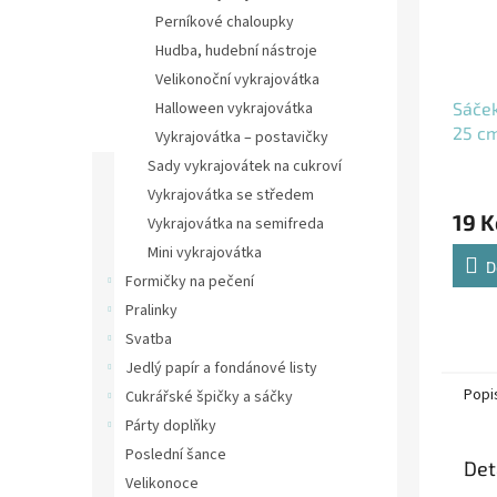
Perníkové chaloupky
Hudba, hudební nástroje
Velikonoční vykrajovátka
Sáček
Halloween vykrajovátka
25 c
Vykrajovátka – postavičky
Sady vykrajovátek na cukroví
Vykrajovátka se středem
19 K
Vykrajovátka na semifreda
Mini vykrajovátka
D
Formičky na pečení
Pralinky
Svatba
Jedlý papír a fondánové listy
Popi
Cukrářské špičky a sáčky
Párty doplňky
Poslední šance
Det
Velikonoce