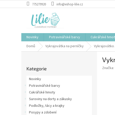
Přejít
775279920
info@eshop-lilie.cz
na
obsah
Novinky
Potravinářské barvy
Cukrářské hmo
Domů
Vykrajovátka na perníčky
Vykrajovátko 
P
Vykr
o
Přeskočit
s
Značka:
Kategorie
kategorie
t
r
Novinky
a
Potravinářské barvy
n
Cukrářské hmoty
n
í
Suroviny na dorty a zákusky
p
Podložky, tácy a krajky
a
Posypy a zdobení