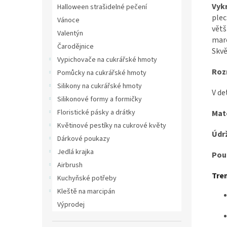
Vyk
Halloween strašidelné pečení
plec
Vánoce
větš
Valentýn
marc
Čarodějnice
Skvě
Vypichovače na cukrářské hmoty
Roz
Pomůcky na cukrářské hmoty
Silikony na cukrářské hmoty
V de
Silikonové formy a formičky
Floristické pásky a drátky
Mate
Květinové pestíky na cukrové květy
Údr
Dárkové poukazy
Jedlá krajka
Použ
Airbrush
Tren
Kuchyňské potřeby
Kleště na marcipán
Výprodej