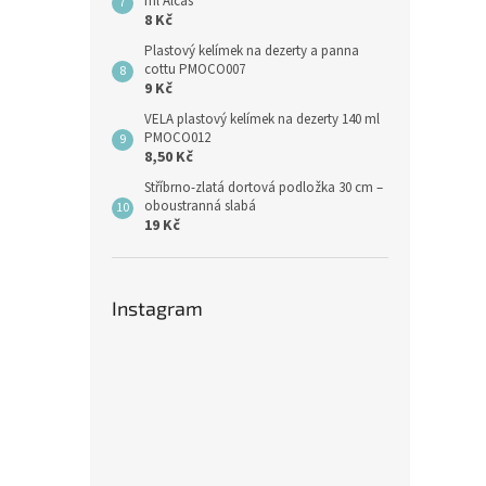
ml Alcas
8 Kč
Plastový kelímek na dezerty a panna
cottu PMOCO007
9 Kč
VELA plastový kelímek na dezerty 140 ml
PMOCO012
8,50 Kč
Stříbrno-zlatá dortová podložka 30 cm –
oboustranná slabá
19 Kč
Instagram