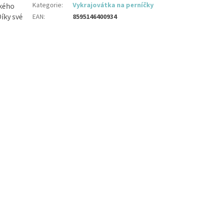
Kategorie
:
Vykrajovátka na perníčky
ského
íky své
EAN
:
8595146400934