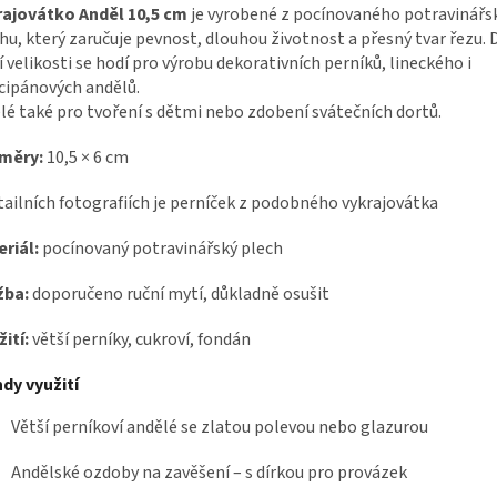
rajovátko Anděl 10,5 cm
je vyrobené z pocínovaného potravinář
hu, který zaručuje pevnost, dlouhou životnost a přesný tvar řezu. D
í velikosti se hodí pro výrobu dekorativních perníků, lineckého i
ipánových andělů.
lé také pro tvoření s dětmi nebo zdobení svátečních dortů.
měry:
10,5 × 6 cm
tailních fotografiích je perníček z podobného vykrajovátka
riál:
pocínovaný potravinářský plech
žba:
doporučeno ruční mytí, důkladně osušit
ití:
větší perníky, cukroví, fondán
dy využití
Větší perníkoví andělé se zlatou polevou nebo glazurou
Andělské ozdoby na zavěšení – s dírkou pro provázek