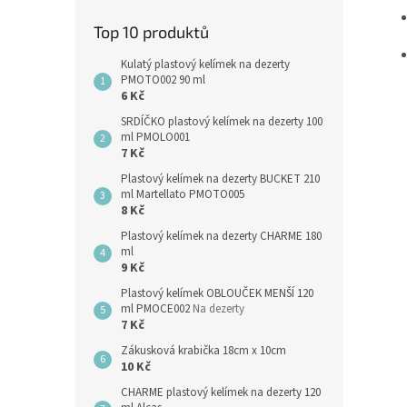
Top 10 produktů
Kulatý plastový kelímek na dezerty
PMOTO002 90 ml
6 Kč
SRDÍČKO plastový kelímek na dezerty 100
ml PMOLO001
7 Kč
Plastový kelímek na dezerty BUCKET 210
ml Martellato PMOTO005
8 Kč
Plastový kelímek na dezerty CHARME 180
ml
9 Kč
Plastový kelímek OBLOUČEK MENŠÍ 120
ml PMOCE002
Na dezerty
7 Kč
Zákusková krabička 18cm x 10cm
10 Kč
CHARME plastový kelímek na dezerty 120