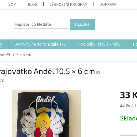
VOP
BLOG
VĚRNOSTNÍ PROGRAM
DOPRAVA
HLEDAT
ty
Suroviny na dorty a zákusky
Podložky, tácy a krajky
P
Anděl 10,5 × 6 cm
ajovátko Anděl 10,5 × 6 cm
93
ČR
33 
Měrná
33 Kč / 1
cena:
Skla