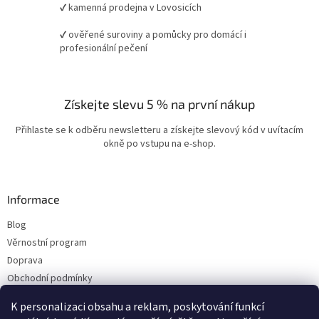
✔ kamenná prodejna v Lovosicích
✔ ověřené suroviny a pomůcky pro domácí i
profesionální pečení
Získejte slevu 5 % na první nákup
Přihlaste se k odběru newsletteru a získejte slevový kód v uvítacím
okně po vstupu na e-shop.
Informace
Blog
Věrnostní program
Doprava
Obchodní podmínky
Ochrana osobních údajů
K personalizaci obsahu a reklam, poskytování funkcí
Kontakty