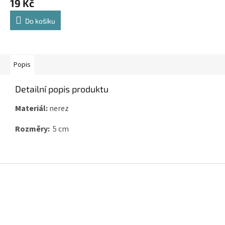
19 Kč
Do košíku
Popis
Detailní popis produktu
Materiál:
nerez
Rozměry:
5 cm
Z
á
p
a
t
í