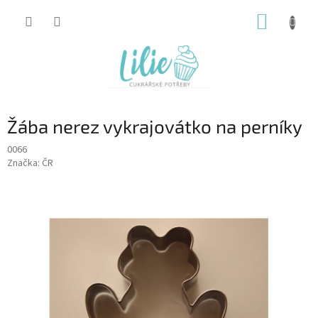
Přejít
NÁKUP
na
obsah
KOŠÍK
Žába nerez vykrajovátko na perníky
0066
Značka:
ČR