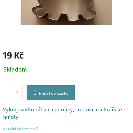
19 Kč
Měrná
Skladem
cena:
Přidat do košíku
Vykrajovátko žába na perníky, cukroví a cukrářské
hmoty
Detailní informace