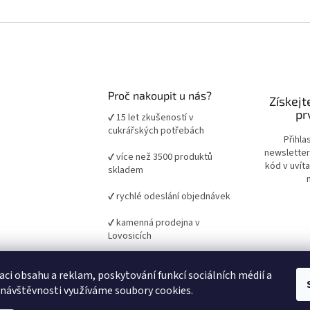
Proč nakoupit u nás?
Získejt
pr
✔ 15 let zkušeností v
cukrářských potřebách
Přihla
newsletter
✔ více než 3500 produktů
kód v uvít
skladem
✔ rychlé odeslání objednávek
✔ kamenná prodejna v
Lovosicích
✔ ověřené suroviny a pomůcky
aci obsahu a reklam, poskytování funkcí sociálních médií a
pro domácí i profesionální
pečení
 návštěvnosti využíváme soubory cookies.