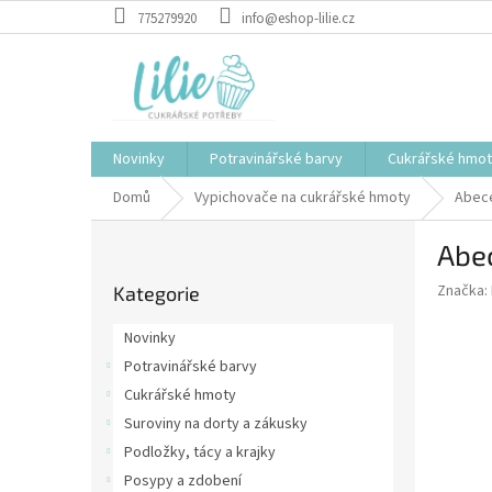
Přejít
775279920
info@eshop-lilie.cz
na
obsah
Novinky
Potravinářské barvy
Cukrářské hmo
Domů
Vypichovače na cukrářské hmoty
Abec
P
Abe
o
Přeskočit
s
Značka:
Kategorie
kategorie
t
r
Novinky
a
Potravinářské barvy
n
Cukrářské hmoty
n
í
Suroviny na dorty a zákusky
p
Podložky, tácy a krajky
a
Posypy a zdobení