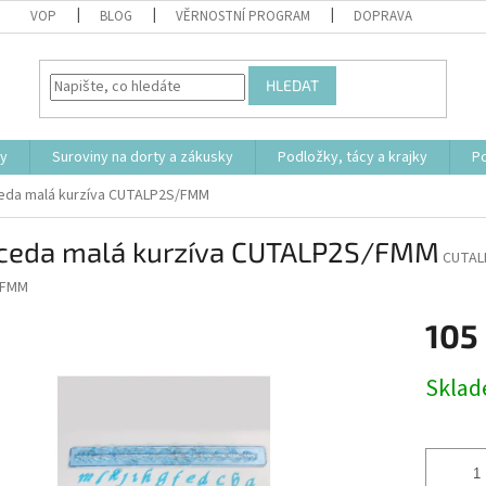
VOP
BLOG
VĚRNOSTNÍ PROGRAM
DOPRAVA
HLEDAT
ty
Suroviny na dorty a zákusky
Podložky, tácy a krajky
P
eda malá kurzíva CUTALP2S/FMM
ceda malá kurzíva CUTALP2S/FMM
CUTAL
FMM
105
Měrná
Skla
cena: