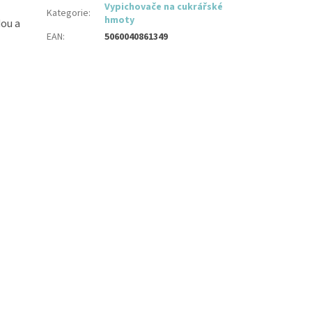
Vypichovače na cukrářské
Kategorie
:
hmoty
ou a
EAN
:
5060040861349