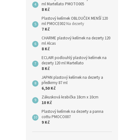
ml Martellato PMOTO005
8 Kč
Plastový kelímek OBLOUČEK MENŠÍ 120
ml PMOCE002
Na dezerty
7 Kč
CHARME plastový kelímek na dezerty 120
ml Alcas
8 Kč
ECLAIR podlouhlý plastový kelímek na
dezerty 120 ml Martellato
8 Kč
JAPAN plastový kelímek na dezerty a
předkrmy 87 ml
6,50 Kč
Zákusková krabička 18cm x 10cm
10 Kč
Plastový kelímek na dezerty a panna
cottu PMOCO007
9 Kč