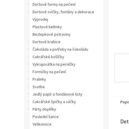
n
Dortové formy na pečení
e
Dortové svíčky, fontány a dekorace
l
Výprodej
Plastové kelímky
Bezlepkové potraviny
Dortové krabice
Čokoláda a potřeby na čokoládu
Cukrářské košíčky
Vykrajovátka na perníčky
Formičky na pečení
Pralinky
Svatba
Jedlý papír a fondánové listy
Cukrářské špičky a sáčky
Popi
Párty doplňky
Poslední šance
Det
Velikonoce