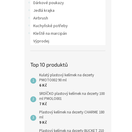
Dárkové poukazy
Jedlá krajka
Airbrush
Kuchyňské potřeby
Kleště na marcipán
Výprodej
Top 10 produktů
Kulatý plastový kelímek na dezerty
PMOTO002 90 ml
6 Kč
SRDÍČKO plastový kelímek na dezerty 100
ml PMOLO001
7 Kč
Plastový kelímek na dezerty CHARME 180
ml
9 Kč
Plastový kelímek na dezerty BUCKET 210