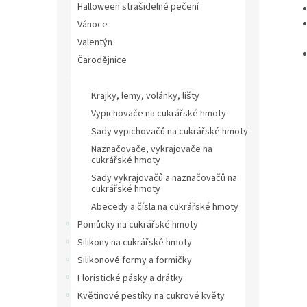
Halloween strašidelné pečení
Vánoce
Valentýn
Čarodějnice
Vypichovače na cukrářské hmoty
Krajky, lemy, volánky, lišty
Vypichovače na cukrářské hmoty
Sady vypichovačů na cukrářské hmoty
Naznačovače, vykrajovače na
cukrářské hmoty
Sady vykrajovačů a naznačovačů na
cukrářské hmoty
Abecedy a čísla na cukrářské hmoty
Pomůcky na cukrářské hmoty
Silikony na cukrářské hmoty
Silikonové formy a formičky
Floristické pásky a drátky
Květinové pestíky na cukrové květy