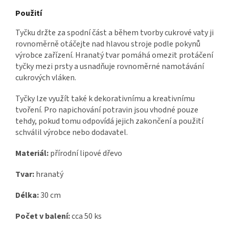
Použití
Tyčku držte za spodní část a během tvorby cukrové vaty ji
rovnoměrně otáčejte nad hlavou stroje podle pokynů
výrobce zařízení. Hranatý tvar pomáhá omezit protáčení
tyčky mezi prsty a usnadňuje rovnoměrné namotávání
cukrových vláken.
Tyčky lze využít také k dekorativnímu a kreativnímu
tvoření. Pro napichování potravin jsou vhodné pouze
tehdy, pokud tomu odpovídá jejich zakončení a použití
schválil výrobce nebo dodavatel.
Materiál:
přírodní lipové dřevo
Tvar:
hranatý
Délka:
30 cm
Počet v balení:
cca 50 ks