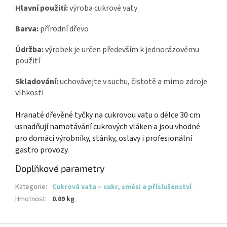
Hlavní použití:
výroba cukrové vaty
Barva:
přírodní dřevo
Údržba:
výrobek je určen především k jednorázovému
použití
Skladování:
uchovávejte v suchu, čistotě a mimo zdroje
vlhkosti
Hranaté dřevěné tyčky na cukrovou vatu o délce 30 cm
usnadňují namotávání cukrových vláken a jsou vhodné
pro domácí výrobníky, stánky, oslavy i profesionální
gastro provozy.
Doplňkové parametry
Kategorie
:
Cukrová vata – cukr, směsi a příslušenství
Hmotnost
:
0.09 kg