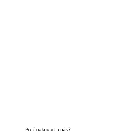
Z
á
p
a
t
í
Proč nakoupit u nás?