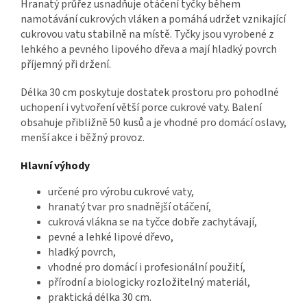
Hranatý průřez usnadňuje otáčení tyčky během
namotávání cukrových vláken a pomáhá udržet vznikající
cukrovou vatu stabilně na místě. Tyčky jsou vyrobené z
lehkého a pevného lipového dřeva a mají hladký povrch
příjemný při držení.
Délka 30 cm poskytuje dostatek prostoru pro pohodlné
uchopení i vytvoření větší porce cukrové vaty. Balení
obsahuje přibližně 50 kusů a je vhodné pro domácí oslavy,
menší akce i běžný provoz.
Hlavní výhody
určené pro výrobu cukrové vaty,
hranatý tvar pro snadnější otáčení,
cukrová vlákna se na tyčce dobře zachytávají,
pevné a lehké lipové dřevo,
hladký povrch,
vhodné pro domácí i profesionální použití,
přírodní a biologicky rozložitelný materiál,
praktická délka 30 cm.