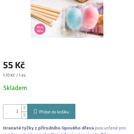
55 Kč
Měrná
1,10 Kč / 1 ks
cena:
Skladem
Přidat do košíku
Hranaté tyčky z přírodního lipového dřeva
jsou určené pro