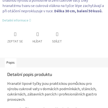
snadnou výrobu a pohodlné držení cukrové vaty. Díky
hranatému tvaru se cukrová vlákna na tyčce lépe zachytávají a
při otáčení neprokluzuje v ruce.
Délka 30 cm, balení 50 kusů.
Detailní informace
ZEPTAT SE
HLÍDAT
SDÍLET
Popis
Detailní popis produktu
Hranaté lipové tyčky jsou praktickou pomůckou pro
výrobu cukrové vaty v domácích podmínkách, stáncích,
cukrárnách, zábavních parcích i profesionálních gastro
provozech.