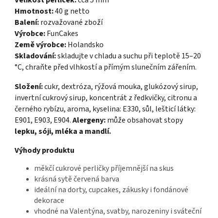
Velikost perliček:
cca 5 mm
Hmotnost:
40 g netto
Balení:
rozvažované zboží
Výrobce:
FunCakes
Země výrobce:
Holandsko
Skladování:
skladujte v chladu a suchu při teplotě 15–20
°C, chraňte před vlhkostí a přímým slunečním zářením.
Složení:
cukr, dextróza, rýžová mouka, glukózový sirup,
invertní cukrový sirup, koncentrát z ředkvičky, citronu a
černého rybízu, aroma, kyselina: E330, sůl, lešticí látky:
E901, E903, E904.
Alergeny:
může obsahovat stopy
lepku, sóji, mléka a mandlí.
Výhody produktu
měkčí cukrové perličky příjemnější na skus
krásná sytě červená barva
ideální na dorty, cupcakes, zákusky i fondánové
dekorace
vhodné na Valentýna, svatby, narozeniny i sváteční