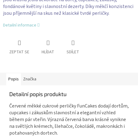
fondánové květiny i slavnostní dezerty. Díky měkčí konzistenci
jsou příjemnější na skus než klasické tvrdé perličky.
Detailní informace
ZEPTAT SE
HLÍDAT
SDÍLET
Popis
Značka
Detailní popis produktu
Červené měkké cukrové perličky FunCakes dodají dortům,
cupcakes i zákuskům slavnostní a elegantní vzhled
během pár vteřin. Výrazná červená barva krásně vynikne
na světlých krémech, šlehačce, čokoládě, makronkách i
potahovaných dortech.