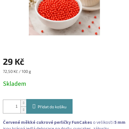
29 Kč
Měrná
72,50 Kč / 100 g
cena:
Skladem
Přidat do košíku
Červené měkké cukrové perličky FunCakes
o velikosti
5 mm
jsou krásná jedlá dekorace na dorty, cupcakes, zákusky,