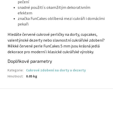
pečení
snadné použití s okamžitým dekorativním
efektem
značka FunCakes oblíbená mezi cukráři i domácími
pekaři
Hledáte červené cukrové perličky na dorty, cupcakes,
valentýnské dezerty nebo slavnostní cukrářské zdobení?
Měkké červené perle FunCakes 5 mm jsou krásná jedlá
dekorace pro moderní i klasické cukrářské výrobky.
Doplňkové parametry
Kategorie
:
Cukrové zdobení na dorty a dezerty
Hmotnost
:
0.05 kg
Z
á
p
a