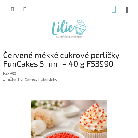
Přejít
NÁKUP
na
obsah
KOŠÍK
Červené měkké cukrové perličky
FunCakes 5 mm – 40 g F53990
F53990
Značka:
FunCakes, Holandsko