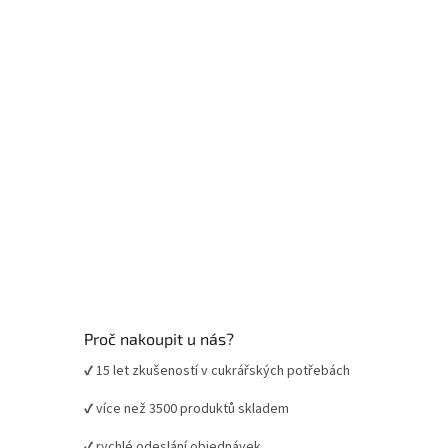
t
í
Proč nakoupit u nás?
✔ 15 let zkušeností v cukrářských potřebách
✔ více než 3500 produktů skladem
✔ rychlé odeslání objednávek