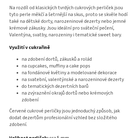
Na rozdíl od klasických tvrdých cukrových perliček jsou
tyto perle měkčí a šetrnější na skus, proto se skvěle hodí
také na dětské dorty, narozeninové dezerty nebo jemné
krémové zákusky. Jsou ideální pro sváteční pečení,
Valentýna, svatby, narozeniny i tematické sweet bary.
Využití v cukrařině
na zdobení dortů, zákusků a rolád
na cupcakes, muffiny a cake pops
na fondánové květiny a modelované dekorace
na svatební, valentýnské a narozeninové dezerty
do tematických dezertních barů
na zvýraznění okrajů dortů nebo krémových
zdobení
Červené cukrové perličky jsou jednoduchý způsob, jak
dodat dezertům profesionální vzhled bez složitého
zdobení.