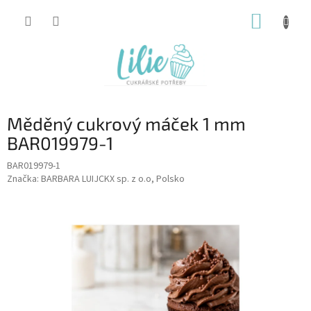
Přejít
NÁKUP
na
obsah
KOŠÍK
Měděný cukrový máček 1 mm
BAR019979-1
BAR019979-1
Značka:
BARBARA LUIJCKX sp. z o.o, Polsko