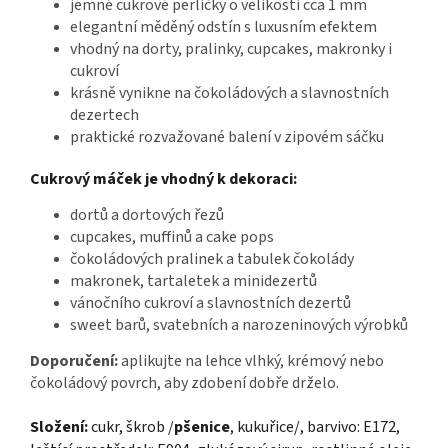
jemné cukrové perličky o velikosti cca 1 mm
elegantní měděný odstín s luxusním efektem
vhodný na dorty, pralinky, cupcakes, makronky i
cukroví
krásně vynikne na čokoládových a slavnostních
dezertech
praktické rozvažované balení v zipovém sáčku
Cukrový máček je vhodný k dekoraci:
dortů a dortových řezů
cupcakes, muffinů a cake pops
čokoládových pralinek a tabulek čokolády
makronek, tartaletek a minidezertů
vánočního cukroví a slavnostních dezertů
sweet barů, svatebních a narozeninových výrobků
Doporučení:
aplikujte na lehce vlhký, krémový nebo
čokoládový povrch, aby zdobení dobře drželo.
Složení:
cukr, škrob /
pšenice
, kukuřice/, barvivo: E172,