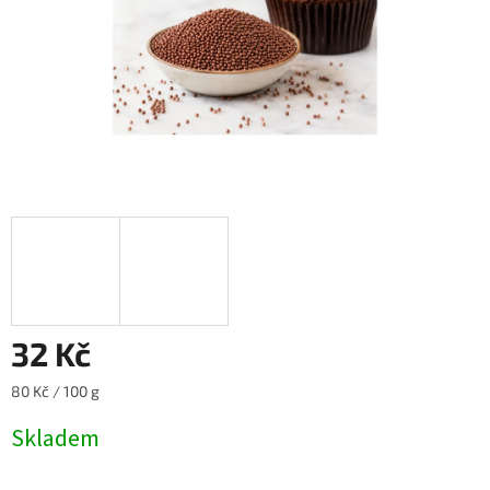
32 Kč
Měrná
80 Kč / 100 g
cena:
Skladem