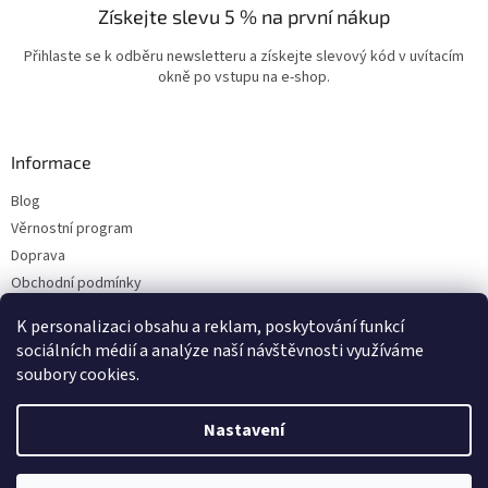
Získejte slevu 5 % na první nákup
Přihlaste se k odběru newsletteru a získejte slevový kód v uvítacím
okně po vstupu na e-shop.
Informace
Blog
Věrnostní program
Doprava
Obchodní podmínky
Ochrana osobních údajů
K personalizaci obsahu a reklam, poskytování funkcí
Kontakty
sociálních médií a analýze naší návštěvnosti využíváme
soubory cookies.
Vytvořil Shoptet
Nastavení