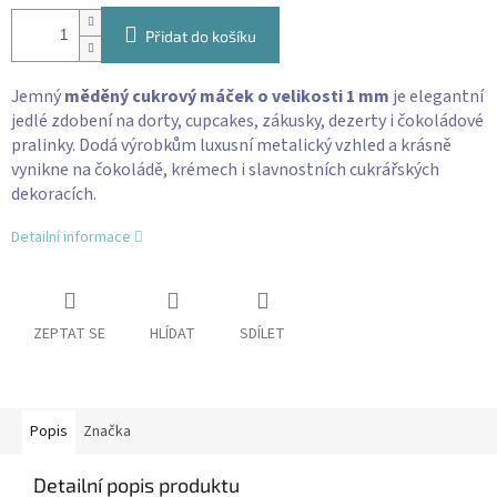
Přidat do košíku
Jemný
měděný cukrový máček o velikosti 1 mm
je elegantní
jedlé zdobení na dorty, cupcakes, zákusky, dezerty i čokoládové
pralinky. Dodá výrobkům luxusní metalický vzhled a krásně
vynikne na čokoládě, krémech i slavnostních cukrářských
dekoracích.
Detailní informace
ZEPTAT SE
HLÍDAT
SDÍLET
Popis
Značka
Detailní popis produktu