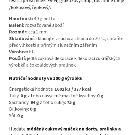
leštící prostředek: E904, glukózový sirup, rostlinné oleje
/kokosový, řepkový/.
Hmotnost:
40 g netto
Balení:
rozvažované zboží
Rozměr:
cca 1 mm
Skladování:
skladujte v suchu a chladu do 20 °C, chraňte
před vlhkostí a přímým slunečním zářením
Výrobce:
EU
Použití:
jedlá cukrová dekorace k dekoraci cukrářských
výrobků a čokoládových pralinek
Nutriční hodnoty ve 100 g výrobku
Energetická hodnota:
1602 kJ / 377 kcal
Tuky:
0 g
z toho nasycené mastné kyseliny:
0 g
Sacharidy:
94 g
z toho cukry:
75 g
Bílkoviny:
0 g
Sůl:
0 g
Hledáte
měděný cukrový máček na dorty, pralinky a