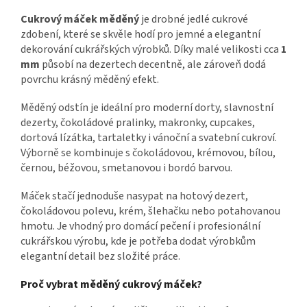
Cukrový máček měděný
je drobné jedlé cukrové
zdobení, které se skvěle hodí pro jemné a elegantní
dekorování cukrářských výrobků. Díky malé velikosti cca
1
mm
působí na dezertech decentně, ale zároveň dodá
povrchu krásný měděný efekt.
Měděný odstín je ideální pro moderní dorty, slavnostní
dezerty, čokoládové pralinky, makronky, cupcakes,
dortová lízátka, tartaletky i vánoční a svatební cukroví.
Výborně se kombinuje s čokoládovou, krémovou, bílou,
černou, béžovou, smetanovou i bordó barvou.
Máček stačí jednoduše nasypat na hotový dezert,
čokoládovou polevu, krém, šlehačku nebo potahovanou
hmotu. Je vhodný pro domácí pečení i profesionální
cukrářskou výrobu, kde je potřeba dodat výrobkům
elegantní detail bez složité práce.
Proč vybrat měděný cukrový máček?