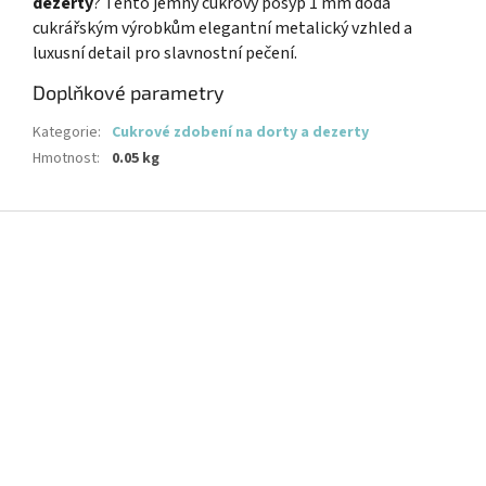
dezerty
? Tento jemný cukrový posyp 1 mm dodá
cukrářským výrobkům elegantní metalický vzhled a
luxusní detail pro slavnostní pečení.
Doplňkové parametry
Kategorie
:
Cukrové zdobení na dorty a dezerty
Hmotnost
:
0.05 kg
Z
á
p
a
t
í