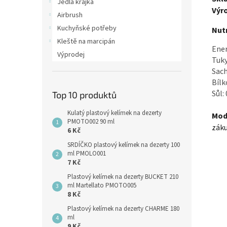
Jedlá krajka
Výr
Airbrush
Kuchyňské potřeby
Nutr
Kleště na marcipán
Ener
Výprodej
Tuky
Sach
Bílk
Sůl:
Top 10 produktů
Kulatý plastový kelímek na dezerty
Mod
PMOTO002 90 ml
záku
6 Kč
SRDÍČKO plastový kelímek na dezerty 100
ml PMOLO001
7 Kč
Plastový kelímek na dezerty BUCKET 210
ml Martellato PMOTO005
8 Kč
Plastový kelímek na dezerty CHARME 180
ml
9 Kč