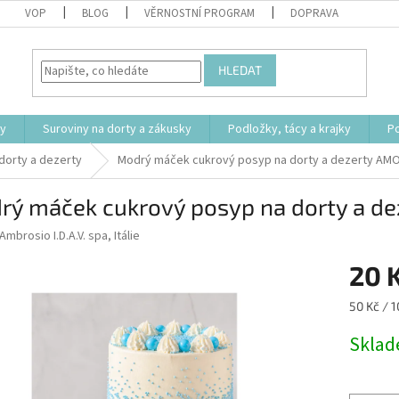
VOP
BLOG
VĚRNOSTNÍ PROGRAM
DOPRAVA
HLEDAT
ty
Suroviny na dorty a zákusky
Podložky, tácy a krajky
P
dorty a dezerty
Modrý máček cukrový posyp na dorty a dezerty AM
rý máček cukrový posyp na dorty a d
Ambrosio I.D.A.V. spa, Itálie
20 
Měrná
50 Kč / 1
cena:
Skla