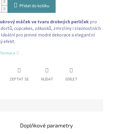
Přidat do košíku
ukrový máček ve tvaru drobných perliček
pro
dortů, cupcakes, zákusků, zmrzliny i slavnostních
 Ideální pro jemné modré dekorace a elegantní
ý efekt.
informace
ZEPTAT SE
HLÍDAT
SDÍLET
Doplňkové parametry