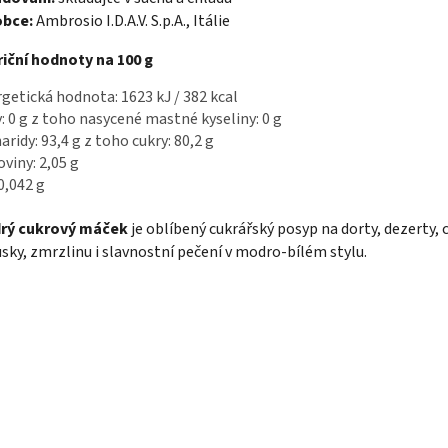
obce:
Ambrosio I.D.A.V. S.p.A., Itálie
iční hodnoty na 100 g
getická hodnota: 1623 kJ / 382 kcal
: 0 g z toho nasycené mastné kyseliny: 0 g
aridy: 93,4 g z toho cukry: 80,2 g
oviny: 2,05 g
 0,042 g
rý cukrový máček
je oblíbený cukrářský posyp na dorty, dezerty, 
sky, zmrzlinu i slavnostní pečení v modro-bílém stylu.