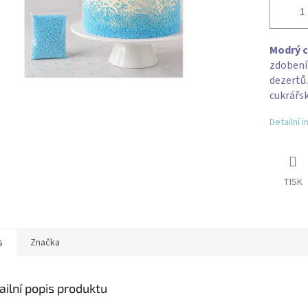
Modrý c
zdobení 
dezertů.
cukrářsk
Detailní 
TISK
s
Značka
ailní popis produktu