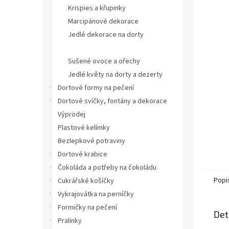
n
Krispies a křupinky
e
Marcipánové dekorace
l
Jedlé dekorace na dorty
Cukrové zdobení na dorty a dezerty
Sušené ovoce a ořechy
Jedlé květy na dorty a dezerty
Dortové formy na pečení
Dortové svíčky, fontány a dekorace
Výprodej
Plastové kelímky
Bezlepkové potraviny
Dortové krabice
Čokoláda a potřeby na čokoládu
Popi
Cukrářské košíčky
Vykrajovátka na perníčky
Formičky na pečení
Det
Pralinky