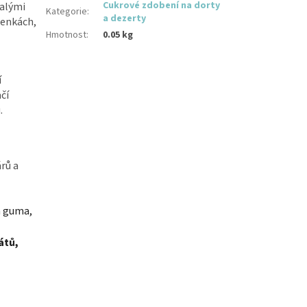
Cukrové zdobení na dorty
malými
Kategorie
:
a dezerty
šenkách,
Hmotnost
:
0.05 kg
í
čí
.
rů a
á guma,
átů,