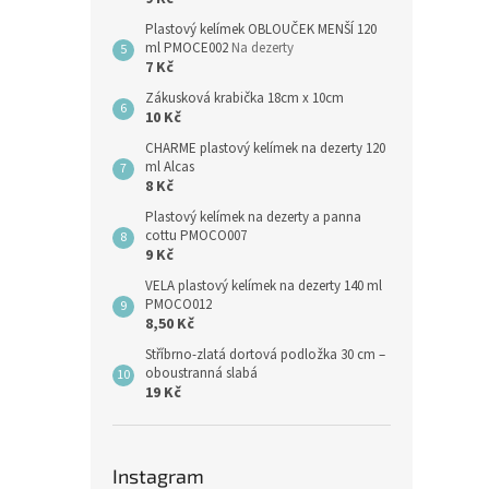
Plastový kelímek OBLOUČEK MENŠÍ 120
ml PMOCE002
Na dezerty
7 Kč
Zákusková krabička 18cm x 10cm
10 Kč
CHARME plastový kelímek na dezerty 120
ml Alcas
8 Kč
Plastový kelímek na dezerty a panna
cottu PMOCO007
9 Kč
VELA plastový kelímek na dezerty 140 ml
PMOCO012
8,50 Kč
Stříbrno-zlatá dortová podložka 30 cm –
oboustranná slabá
19 Kč
Instagram