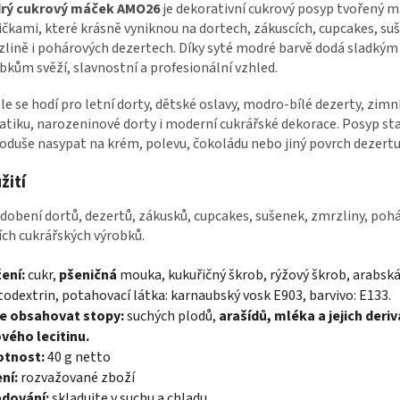
rý cukrový máček AMO26
je dekorativní cukrový posyp tvořený 
ičkami, které krásně vyniknou na dortech, zákuscích, cupcakes, su
lině i pohárových dezertech. Díky syté modré barvě dodá sladkým
bkům svěží, slavnostní a profesionální vzhled.
le se hodí pro letní dorty, dětské oslavy, modro-bílé dezerty, zimn
tiku, narozeninové dorty i moderní cukrářské dekorace. Posyp sta
oduše nasypat na krém, polevu, čokoládu nebo jiný povrch dezertu
žití
dobení dortů, dezertů, zákusků, cupcakes, sušenek, zmrzliny, pohá
ích cukrářských výrobků.
ení:
cukr,
pšeničná
mouka, kukuřičný škrob, rýžový škrob, arabsk
odextrin, potahovací látka: karnaubský vosk E903, barvivo: E133.
e obsahovat stopy:
suchých plodů,
arašídů, mléka a jejich deriv
vého lecitinu.
tnost:
40 g netto
ní:
rozvažované zboží
adování:
skladujte v suchu a chladu