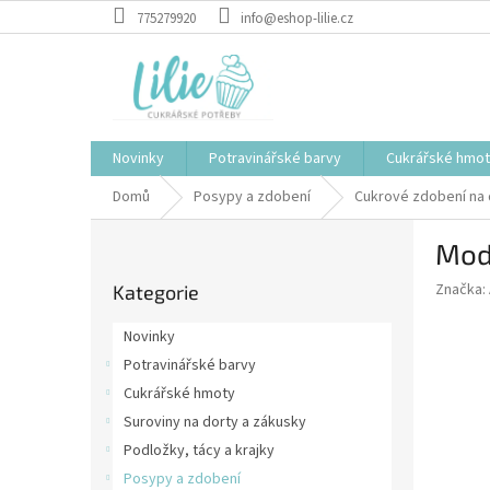
Přejít
775279920
info@eshop-lilie.cz
na
obsah
Novinky
Potravinářské barvy
Cukrářské hmo
Domů
Posypy a zdobení
Cukrové zdobení na 
P
Mod
o
Přeskočit
s
Značka:
Kategorie
kategorie
t
r
Novinky
a
Potravinářské barvy
n
Cukrářské hmoty
n
í
Suroviny na dorty a zákusky
p
Podložky, tácy a krajky
a
Posypy a zdobení