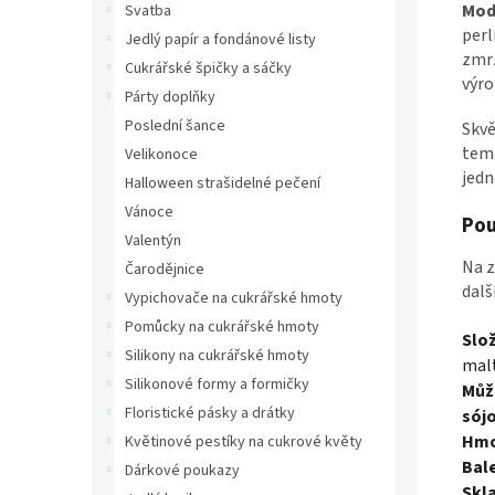
Mod
Svatba
perl
Jedlý papír a fondánové listy
zmrz
Cukrářské špičky a sáčky
výro
Párty doplňky
Poslední šance
Skvě
tema
Velikonoce
jedn
Halloween strašidelné pečení
Vánoce
Pou
Valentýn
Na z
Čarodějnice
dalš
Vypichovače na cukrářské hmoty
Pomůcky na cukrářské hmoty
Slož
Silikony na cukrářské hmoty
malt
Silikonové formy a formičky
Můž
Floristické pásky a drátky
sójo
Hmo
Květinové pestíky na cukrové květy
Bale
Dárkové poukazy
Skl