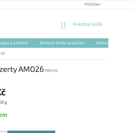
Přihlášení
NÁKUPNÍ
Prázdný košík
KOŠÍK
osypy a zdobení
Dortové formy na pečení
Dortové svíčky, fon
O26
ezerty AMO26
AMO26
Kč
00 g
dem