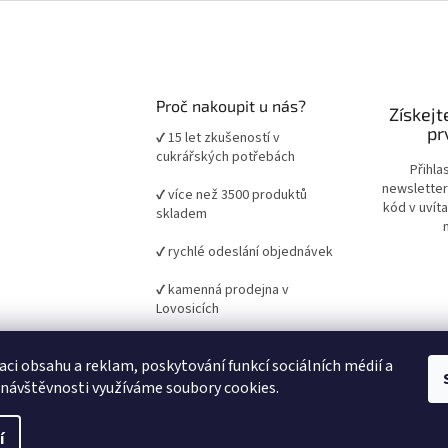
Proč nakoupit u nás?
Získejt
pr
✔ 15 let zkušeností v
cukrářských potřebách
Přihla
newsletter
✔ více než 3500 produktů
kód v uvít
skladem
✔ rychlé odeslání objednávek
✔ kamenná prodejna v
Lovosicích
✔ ověřené suroviny a pomůcky
aci obsahu a reklam, poskytování funkcí sociálních médií a
pro domácí i profesionální
pečení
 návštěvnosti využíváme soubory cookies.
í