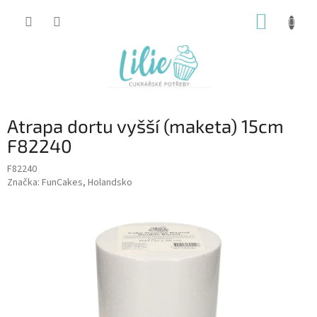
Přejít
NÁKUP
na
obsah
KOŠÍK
Atrapa dortu vyšší (maketa) 15cm
F82240
F82240
Značka:
FunCakes, Holandsko