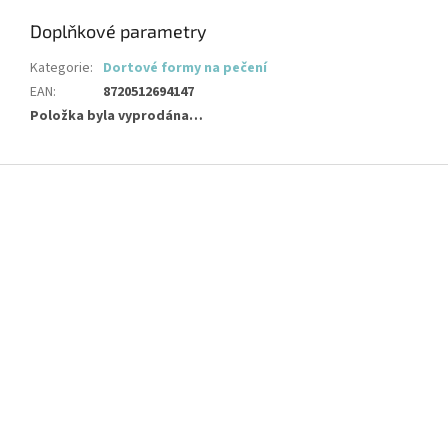
Doplňkové parametry
Kategorie
:
Dortové formy na pečení
EAN
:
8720512694147
Položka byla vyprodána…
Z
á
p
a
t
í