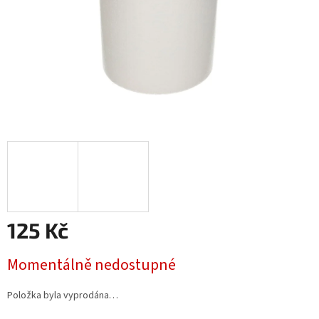
125 Kč
Měrná
Momentálně nedostupné
cena:
Položka byla vyprodána…