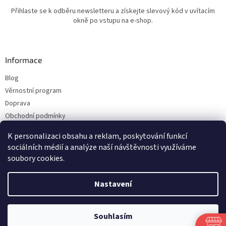
Přihlaste se k odběru newsletteru a získejte slevový kód v uvítacím
okně po vstupu na e-shop.
Informace
Blog
Věrnostní program
Doprava
Obchodní podmínky
Ochrana osobních údajů
K personalizaci obsahu a reklam, poskytování funkcí
Kontakty
sociálních médií a analýze naší návštěvnosti využíváme
soubory cookies.
Vytvořil Shoptet
Nastavení
Copyright 2026
ESHOP LILIE
. Všechna práva vyhrazena.
Upravit nastavení
Souhlasím
cookies