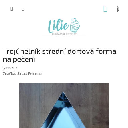
Přejít
NÁKUP
na
obsah
KOŠÍK
Trojúhelník střední dortová forma
na pečení
5906217
Značka:
Jakub Felcman