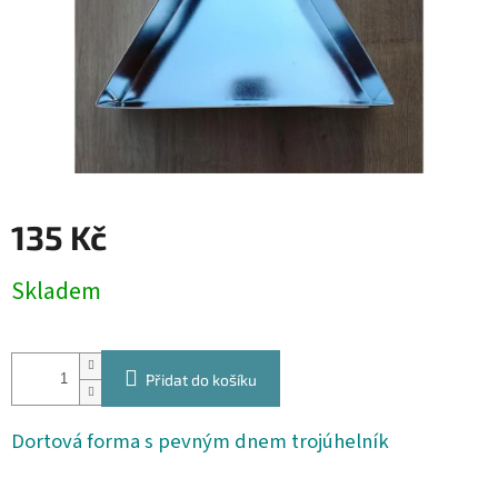
135 Kč
Měrná
Skladem
cena:
Přidat do košíku
Dortová forma s pevným dnem trojúhelník