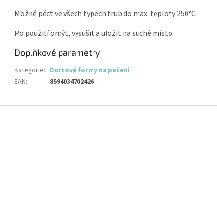
Možné péct ve všech typech trub do max. teploty 250°C
Po použití omýt, vysušit a uložit na suché místo
Doplňkové parametry
Kategorie
:
Dortové formy na pečení
EAN
:
8594034702426
Z
á
p
a
t
í