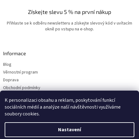
Získejte slevu 5 % na první nákup
Přihlaste se k odběru newsletteru a získejte slevový kód v uvítacím
okně po vstupu na e-shop.
Informace
Blog
Věrnostní program
Doprava
Obchodní podmínky
Ochrana osobních údajů
K personalizaci obsahu a reklam, poskytování funkcí
Kontakty
sociálních médií a analýze naší návštěvnosti využíváme
soubory cookies.
Vytvořil Shoptet
Nastavení