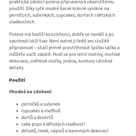
praktická zdobicí poleva připravená k okamžitému
použití. Díky sytě modré barvě krásně vynikne na
perníčcích, sušenkách, cupcakes, dortech i dětských
sladkostech.
Poleva má hustší konzistenci, dobře se nanáší a po
zaschnutí drží tvar. Není nutné ji ředit ani složitě
připravovat – stačí jemně prostřihnout špičku sáčku a
můžete začít zdobit. Hodí se pro letní motivy, mořské
dekorace, sněhové vločky, jména, kontury i drobné
detaily.
Použití
Vhodná na zdobení:
perníčků a sušenek
cupcakes a muffinů
dortů a dezertů
cake pops a dětských sladkostí
detailů, linek, nápisů a barevných dekorací