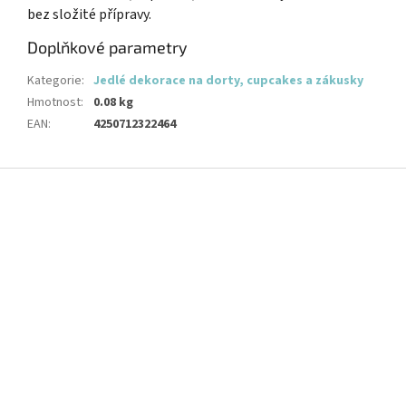
bez složité přípravy.
Doplňkové parametry
Kategorie
:
Jedlé dekorace na dorty, cupcakes a zákusky
Hmotnost
:
0.08 kg
EAN
:
4250712322464
Z
á
p
a
t
í