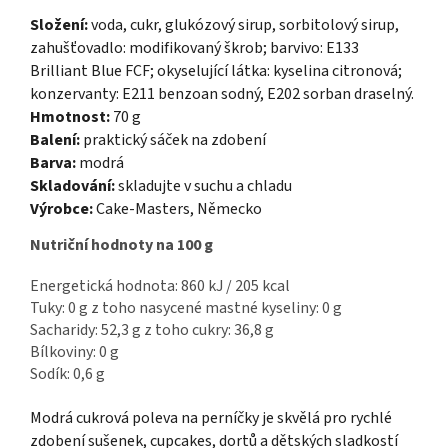
Složení:
voda, cukr, glukózový sirup, sorbitolový sirup,
zahušťovadlo: modifikovaný škrob; barvivo: E133
Brilliant Blue FCF; okyselující látka: kyselina citronová;
konzervanty: E211 benzoan sodný, E202 sorban draselný.
Hmotnost:
70 g
Balení:
praktický sáček na zdobení
Barva:
modrá
Skladování:
skladujte v suchu a chladu
Výrobce:
Cake-Masters, Německo
Nutriční hodnoty na 100 g
Energetická hodnota: 860 kJ / 205 kcal
Tuky: 0 g z toho nasycené mastné kyseliny: 0 g
Sacharidy: 52,3 g z toho cukry: 36,8 g
Bílkoviny: 0 g
Sodík: 0,6 g
Modrá cukrová poleva na perníčky je skvělá pro rychlé
zdobení sušenek, cupcakes, dortů a dětských sladkostí