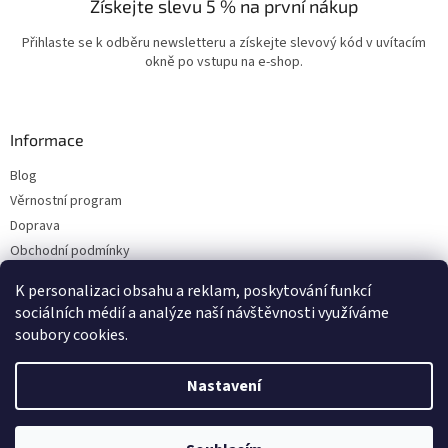
Získejte slevu 5 % na první nákup
Přihlaste se k odběru newsletteru a získejte slevový kód v uvítacím
okně po vstupu na e-shop.
Informace
Blog
Věrnostní program
Doprava
Obchodní podmínky
Ochrana osobních údajů
K personalizaci obsahu a reklam, poskytování funkcí
Kontakty
sociálních médií a analýze naší návštěvnosti využíváme
soubory cookies.
Vytvořil Shoptet
Nastavení
Copyright 2026
ESHOP LILIE
. Všechna práva vyhrazena.
Upravit nastavení