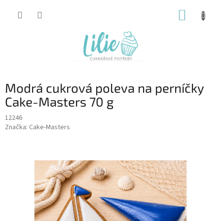
Přejít
NÁKUP
na
obsah
KOŠÍK
Modrá cukrová poleva na perníčky
Cake-Masters 70 g
12246
Značka:
Cake-Masters