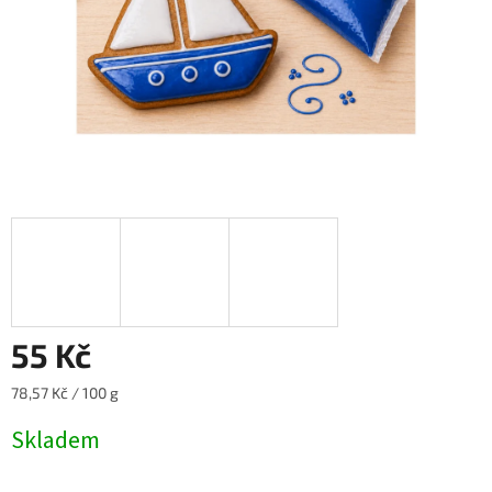
55 Kč
Měrná
78,57 Kč / 100 g
cena:
Skladem