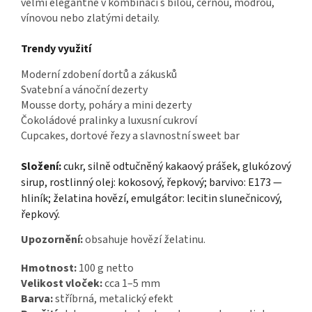
velmi elegantně v kombinaci s bílou, černou, modrou,
vínovou nebo zlatými detaily.
Trendy využití
Moderní zdobení dortů a zákusků
Svatební a vánoční dezerty
Mousse dorty, poháry a mini dezerty
Čokoládové pralinky a luxusní cukroví
Cupcakes, dortové řezy a slavnostní sweet bar
Složení:
cukr, silně odtučněný kakaový prášek, glukózový
sirup, rostlinný olej: kokosový, řepkový; barvivo: E173 —
hliník; želatina hovězí, emulgátor: lecitin slunečnicový,
řepkový.
Upozornění:
obsahuje hovězí želatinu.
Hmotnost:
100 g netto
Velikost vloček:
cca 1–5 mm
Barva:
stříbrná, metalický efekt