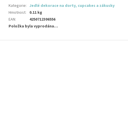
Kategorie
:
Jedlé dekorace na dorty, cupcakes a zákusky
Hmotnost
:
0.11 kg
EAN
:
4250712306556
Položka byla vyprodána…
Z
á
p
a
t
í