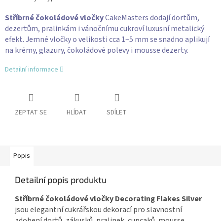
Stříbrné čokoládové vločky
CakeMasters dodají dortům,
dezertům, pralinkám i vánočnímu cukroví luxusní metalický
efekt. Jemné vločky o velikosti cca 1–5 mm se snadno aplikují
na krémy, glazury, čokoládové polevy i mousse dezerty.
Detailní informace
ZEPTAT SE
HLÍDAT
SDÍLET
Popis
Detailní popis produktu
Stříbrné čokoládové vločky Decorating Flakes Silver
jsou elegantní cukrářskou dekorací pro slavnostní
zdobení dortů, zákusků, pralinek, cupcaků, mousse