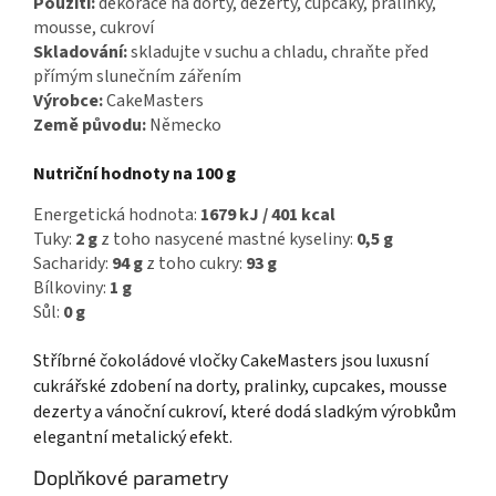
Použití:
dekorace na dorty, dezerty, cupcaky, pralinky,
mousse, cukroví
Skladování:
skladujte v suchu a chladu, chraňte před
přímým slunečním zářením
Výrobce:
CakeMasters
Země původu:
Německo
Nutriční hodnoty na 100 g
Energetická hodnota:
1679 kJ / 401 kcal
Tuky:
2 g
z toho nasycené mastné kyseliny:
0,5 g
Sacharidy:
94 g
z toho cukry:
93 g
Bílkoviny:
1 g
Sůl:
0 g
Stříbrné čokoládové vločky CakeMasters jsou luxusní
cukrářské zdobení na dorty, pralinky, cupcakes, mousse
dezerty a vánoční cukroví, které dodá sladkým výrobkům
elegantní metalický efekt.
Doplňkové parametry