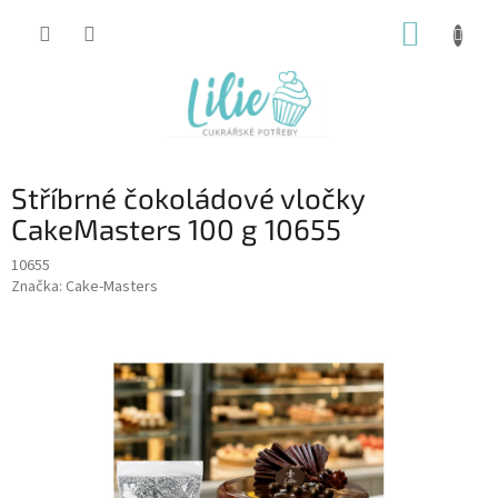
Přejít
NÁKUP
na
obsah
KOŠÍK
Stříbrné čokoládové vločky
CakeMasters 100 g 10655
10655
Značka:
Cake-Masters