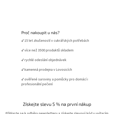
Proč nakoupit u nás?
✔ 15 let zkušeností v cukrářských potřebách
✔ více než 3500 produktů skladem
✔ rychlé odeslání objednávek
✔ kamenná prodejna v Lovosicích
✔ ověřené suroviny a pomůcky pro domácí i
profesionální pečení
Získejte slevu 5 % na první nákup
Přihlaste se k odběru newsletteru a získejte slevový kód v uvítacím