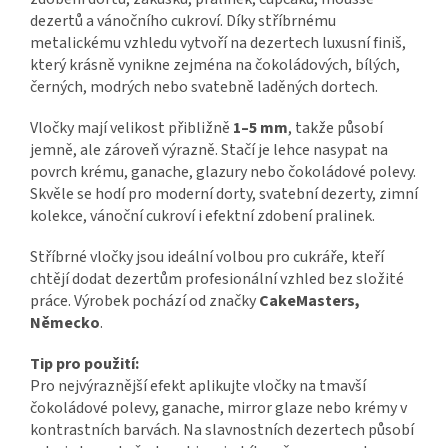
dezertů a vánočního cukroví. Díky stříbrnému
metalickému vzhledu vytvoří na dezertech luxusní finiš,
který krásně vynikne zejména na čokoládových, bílých,
černých, modrých nebo svatebně laděných dortech.
Vločky mají velikost přibližně
1–5 mm
, takže působí
jemně, ale zároveň výrazně. Stačí je lehce nasypat na
povrch krému, ganache, glazury nebo čokoládové polevy.
Skvěle se hodí pro moderní dorty, svatební dezerty, zimní
kolekce, vánoční cukroví i efektní zdobení pralinek.
Stříbrné vločky jsou ideální volbou pro cukráře, kteří
chtějí dodat dezertům profesionální vzhled bez složité
práce. Výrobek pochází od značky
CakeMasters,
Německo
.
Tip pro použití:
Pro nejvýraznější efekt aplikujte vločky na tmavší
čokoládové polevy, ganache, mirror glaze nebo krémy v
kontrastních barvách. Na slavnostních dezertech působí