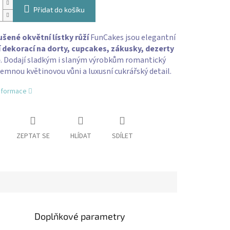
Přidat do košíku
ušené okvětní lístky růží
FunCakes jsou elegantní
í dekorací na dorty, cupcakes, zákusky, dezerty
e
. Dodají sladkým i slaným výrobkům romantický
jemnou květinovou vůni a luxusní cukrářský detail.
informace
ZEPTAT SE
HLÍDAT
SDÍLET
Doplňkové parametry