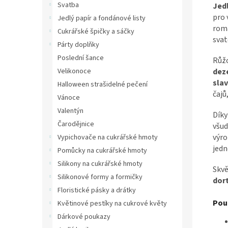
Svatba
Jedl
pro 
Jedlý papír a fondánové listy
roma
Cukrářské špičky a sáčky
svat
Párty doplňky
Poslední šance
Růžo
deze
Velikonoce
slav
Halloween strašidelné pečení
čajů
Vánoce
Valentýn
Díky
Čarodějnice
všud
výro
Vypichovače na cukrářské hmoty
jedn
Pomůcky na cukrářské hmoty
Silikony na cukrářské hmoty
Skvě
Silikonové formy a formičky
dort
Floristické pásky a drátky
Použ
Květinové pestíky na cukrové květy
Dárkové poukazy