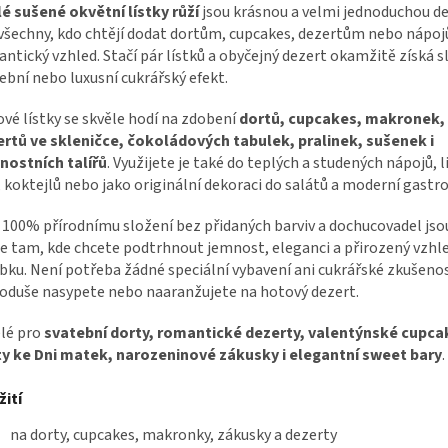
é sušené okvětní lístky růží
jsou krásnou a velmi jednoduchou d
všechny, kdo chtějí dodat dortům, cupcakes, dezertům nebo nápo
ntický vzhled. Stačí pár lístků a obyčejný dezert okamžitě získá s
ební nebo luxusní cukrářský efekt.
vé lístky se skvěle hodí na zdobení
dortů, cupcakes, makronek,
rtů ve skleničce, čokoládových tabulek, pralinek, sušenek i
nostních talířů
. Využijete je také do teplých a studených nápojů, 
, koktejlů nebo jako originální dekoraci do salátů a moderní gast
 100% přírodnímu složení bez přidaných barviv a dochucovadel js
e tam, kde chcete podtrhnout jemnost, eleganci a přirozený vzhl
bku. Není potřeba žádné speciální vybavení ani cukrářské zkušenost
oduše nasypete nebo naaranžujete na hotový dezert.
lé pro
svatební dorty, romantické dezerty, valentýnské cupca
y ke Dni matek, narozeninové zákusky i elegantní sweet bary
.
ití
na dorty, cupcakes, makronky, zákusky a dezerty