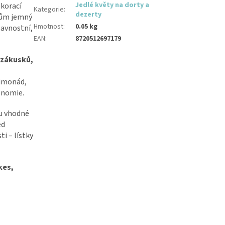
Jedlé květy na dorty a
ekorací
Kategorie
:
dezerty
jům jemný
Hmotnost
:
0.05 kg
lavnostní,
EAN
:
8720512697179
 zákusků,
limonád,
ronomie.
ou vhodné
ed
i – lístky
kes,