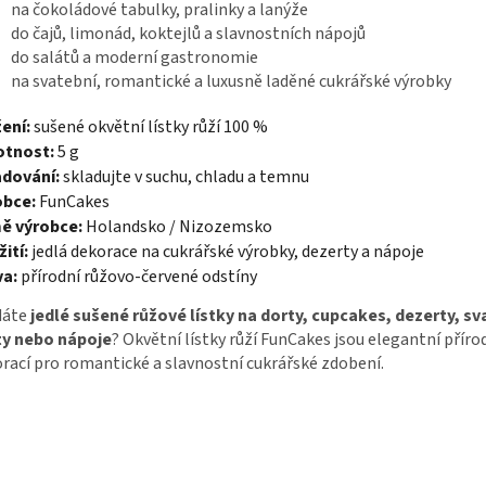
na čokoládové tabulky, pralinky a lanýže
do čajů, limonád, koktejlů a slavnostních nápojů
do salátů a moderní gastronomie
na svatební, romantické a luxusně laděné cukrářské výrobky
ení:
sušené okvětní lístky růží 100 %
tnost:
5 g
adování:
skladujte v suchu, chladu a temnu
obce:
FunCakes
ě výrobce:
Holandsko / Nizozemsko
ití:
jedlá dekorace na cukrářské výrobky, dezerty a nápoje
va:
přírodní růžovo-červené odstíny
dáte
jedlé sušené růžové lístky na dorty, cupcakes, dezerty, sv
ty nebo nápoje
? Okvětní lístky růží FunCakes jsou elegantní příro
rací pro romantické a slavnostní cukrářské zdobení.