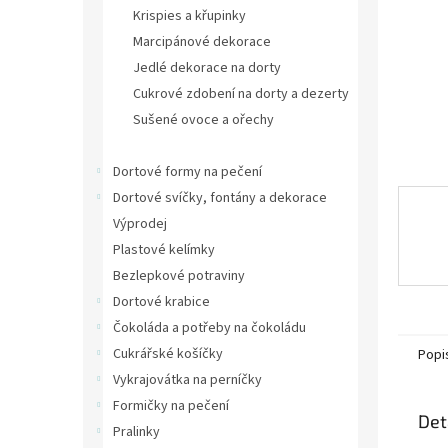
n
Krispies a křupinky
e
Marcipánové dekorace
l
Jedlé dekorace na dorty
Cukrové zdobení na dorty a dezerty
Sušené ovoce a ořechy
Jedlé květy na dorty a dezerty
Dortové formy na pečení
Dortové svíčky, fontány a dekorace
Výprodej
Plastové kelímky
Bezlepkové potraviny
Dortové krabice
Čokoláda a potřeby na čokoládu
Cukrářské košíčky
Popi
Vykrajovátka na perníčky
Formičky na pečení
Det
Pralinky