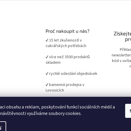
Proč nakoupit u nás?
Získejt
pr
✔ 15 let zkušeností v
cukrářských potřebách
Přihla
newsletter
✔ více než 3500 produktů
kód v uvít
skladem
✔ rychlé odeslání objednávek
✔ kamenná prodejna v
Lovosicích
✔ ověřené suroviny a pomůcky
aci obsahu a reklam, poskytování funkcí sociálních médií a
pro domácí i profesionální
pečení
 návštěvnosti využíváme soubory cookies.
í