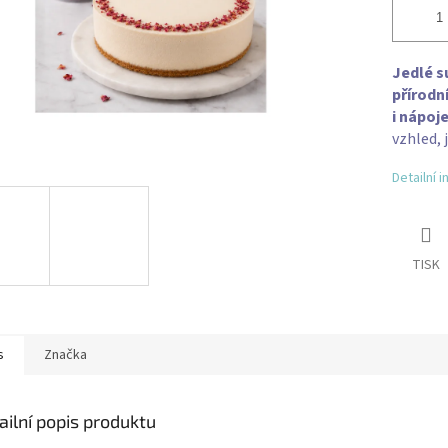
Jedlé s
přírodn
i nápoj
vzhled, 
Detailní 
TISK
s
Značka
ailní popis produktu