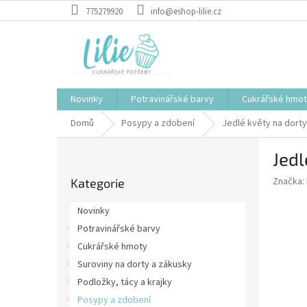
Přejít
775279920
info@eshop-lilie.cz
na
obsah
Novinky
Potravinářské barvy
Cukrářské hmo
Domů
Posypy a zdobení
Jedlé květy na dorty
P
Jedl
o
Přeskočit
s
Značka:
Kategorie
kategorie
t
r
Novinky
a
Potravinářské barvy
n
Cukrářské hmoty
n
í
Suroviny na dorty a zákusky
p
Podložky, tácy a krajky
a
Posypy a zdobení