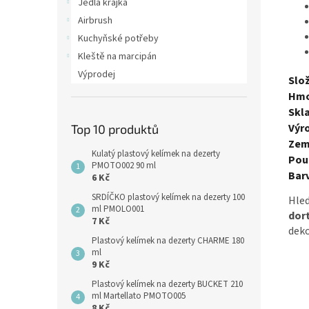
Jedlá krajka
Airbrush
Kuchyňské potřeby
Kleště na marcipán
Výprodej
Slož
Hmo
Skl
Výr
Top 10 produktů
Zem
Kulatý plastový kelímek na dezerty
Použ
PMOTO002 90 ml
Bar
6 Kč
SRDÍČKO plastový kelímek na dezerty 100
Hle
ml PMOLO001
dor
7 Kč
deko
Plastový kelímek na dezerty CHARME 180
ml
9 Kč
Plastový kelímek na dezerty BUCKET 210
ml Martellato PMOTO005
8 Kč