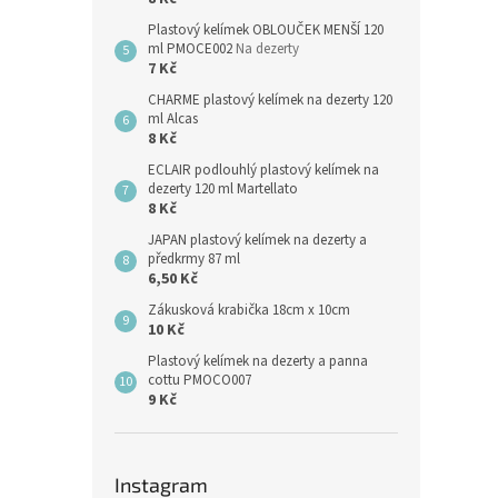
Plastový kelímek OBLOUČEK MENŠÍ 120
ml PMOCE002
Na dezerty
7 Kč
CHARME plastový kelímek na dezerty 120
ml Alcas
8 Kč
ECLAIR podlouhlý plastový kelímek na
dezerty 120 ml Martellato
8 Kč
JAPAN plastový kelímek na dezerty a
předkrmy 87 ml
6,50 Kč
Zákusková krabička 18cm x 10cm
10 Kč
Plastový kelímek na dezerty a panna
cottu PMOCO007
9 Kč
Instagram