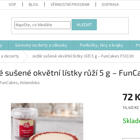
VOP
BLOG
VĚRNOSTNÍ PROGRAM
DOPRAVA
HLEDAT
ty
Suroviny na dorty a zákusky
Podložky, tácy a krajky
P
 a dezerty
Jedlé sušené okvětní lístky růží 5 g – FunCakes F53130
é sušené okvětní lístky růží 5 g – Fun
FunCakes, Holandsko
72 
Měrná
14,40 Kč 
cena:
Skla