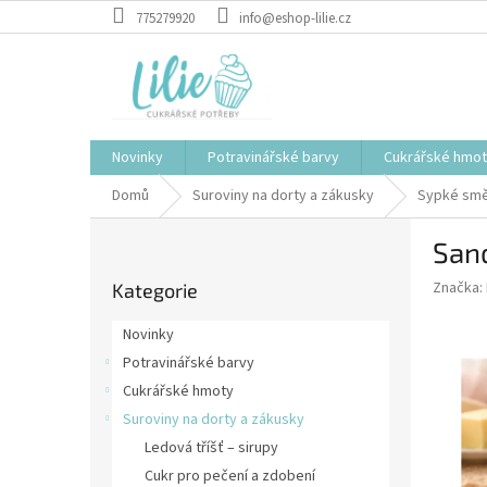
Přejít
775279920
info@eshop-lilie.cz
na
obsah
Novinky
Potravinářské barvy
Cukrářské hmo
Domů
Suroviny na dorty a zákusky
Sypké smě
P
Sand
o
Přeskočit
s
Značka:
Kategorie
kategorie
t
r
Novinky
a
Potravinářské barvy
n
Cukrářské hmoty
n
í
Suroviny na dorty a zákusky
p
Ledová tříšť – sirupy
a
Cukr pro pečení a zdobení