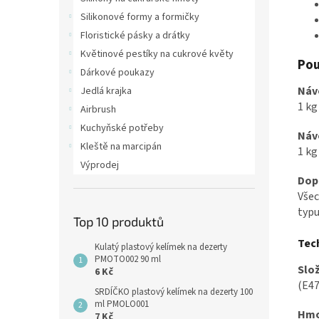
Silikonové formy a formičky
Floristické pásky a drátky
Květinové pestíky na cukrové květy
Pou
Dárkové poukazy
Náv
Jedlá krajka
1 kg
Airbrush
Kuchyňské potřeby
Náv
Kleště na marcipán
1 kg
Výprodej
Dop
Všec
typu
Top 10 produktů
Tec
Kulatý plastový kelímek na dezerty
PMOTO002 90 ml
Slož
6 Kč
(E47
SRDÍČKO plastový kelímek na dezerty 100
ml PMOLO001
Hmo
7 Kč