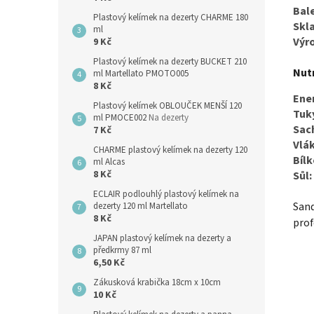
Bale
Plastový kelímek na dezerty CHARME 180
Skl
ml
Výr
9 Kč
Plastový kelímek na dezerty BUCKET 210
Nutr
ml Martellato PMOTO005
8 Kč
Ene
Plastový kelímek OBLOUČEK MENŠÍ 120
Tuk
ml PMOCE002
Na dezerty
Sach
7 Kč
Vlák
CHARME plastový kelímek na dezerty 120
Bílk
ml Alcas
8 Kč
Sůl:
ECLAIR podlouhlý plastový kelímek na
Sand
dezerty 120 ml Martellato
8 Kč
prof
JAPAN plastový kelímek na dezerty a
předkrmy 87 ml
6,50 Kč
Zákusková krabička 18cm x 10cm
10 Kč