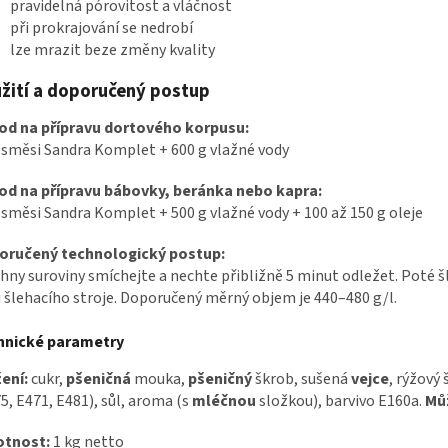
pravidelná pórovitost a vláčnost
při prokrajování se nedrobí
lze mrazit beze změny kvality
žití a doporučený postup
od na přípravu dortového korpusu:
 směsi Sandra Komplet + 600 g vlažné vody
od na přípravu bábovky, beránka nebo kapra:
 směsi Sandra Komplet + 500 g vlažné vody + 100 až 150 g oleje
oručený technologický postup:
hny suroviny smíchejte a nechte přibližně 5 minut odležet. Poté š
 šlehacího stroje. Doporučený měrný objem je 440–480 g/l.
hnické parametry
ení:
cukr,
pšeničná
mouka,
pšeničný
škrob, sušená
vejce
, rýžový 
5, E471, E481), sůl, aroma (s
mléčnou
složkou), barvivo E160a.
Mů
tnost:
1 kg netto