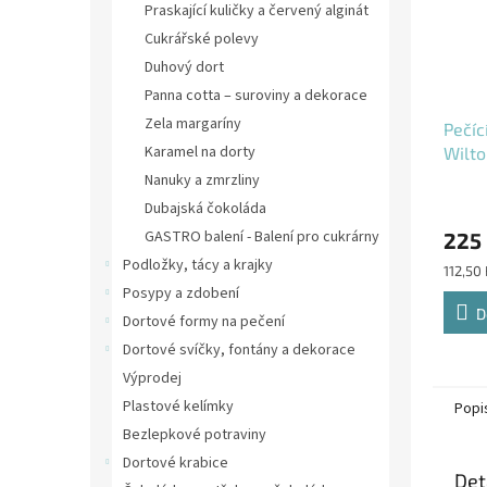
Praskající kuličky a červený alginát
Cukrářské polevy
Duhový dort
Panna cotta – suroviny a dekorace
Zela margaríny
Pečíc
Karamel na dorty
Wilt
Nanuky a zmrzliny
Dubajská čokoláda
GASTRO balení - Balení pro cukrárny
225
Podložky, tácy a krajky
Měrná
112,50 
cena:
Posypy a zdobení
D
Dortové formy na pečení
Dortové svíčky, fontány a dekorace
Výprodej
Plastové kelímky
Popi
Bezlepkové potraviny
Dortové krabice
Det