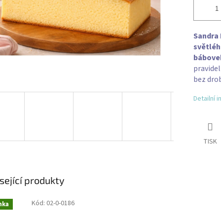
Sandra 
světléh
bábovek
pravidel
bez drob
Detailní 
TISK
sející produkty
Kód:
02-0-0186
nka