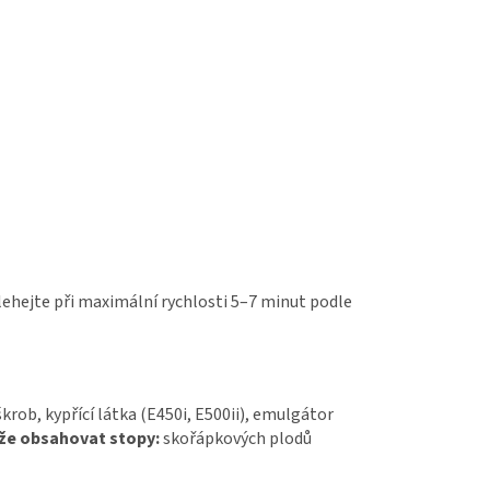
lehejte při maximální rychlosti 5–7 minut podle
škrob, kypřící látka (E450i, E500ii), emulgátor
že obsahovat stopy:
skořápkových plodů