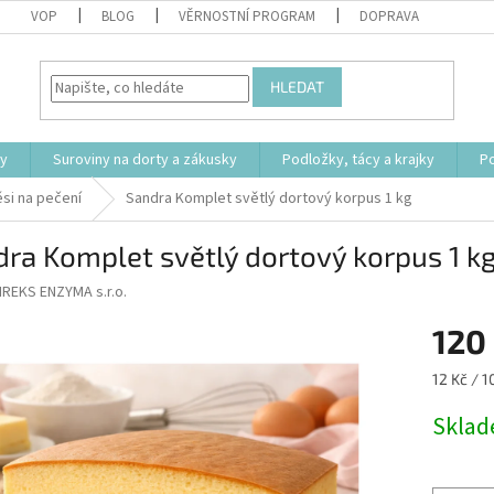
VOP
BLOG
VĚRNOSTNÍ PROGRAM
DOPRAVA
HLEDAT
ty
Suroviny na dorty a zákusky
Podložky, tácy a krajky
P
si na pečení
Sandra Komplet světlý dortový korpus 1 kg
ra Komplet světlý dortový korpus 1 k
IREKS ENZYMA s.r.o.
120
Měrná
12 Kč / 1
cena:
Skla