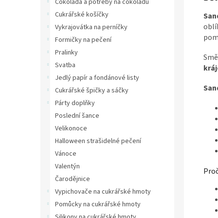
Čokoláda a potřeby na čokoládu
Cukrářské košíčky
San
oblí
Vykrajovátka na perníčky
pom
Formičky na pečení
Pralinky
Směs
Svatba
kráj
Jedlý papír a fondánové listy
Sand
Cukrářské špičky a sáčky
Párty doplňky
Poslední šance
Velikonoce
Halloween strašidelné pečení
Vánoce
Valentýn
Pro
Čarodějnice
Vypichovače na cukrářské hmoty
Pomůcky na cukrářské hmoty
Silikony na cukrářské hmoty