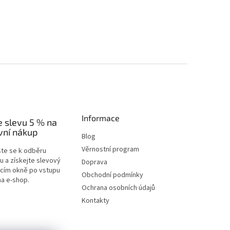
Informace
e slevu 5 % na
vní nákup
Blog
Věrnostní program
ste se k odběru
u a získejte slevový
Doprava
acím okně po vstupu
Obchodní podmínky
na e-shop.
Ochrana osobních údajů
Kontakty