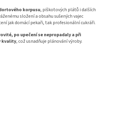
 dortového korpusu
, piškotových plátů i dalších
yváženému složení a obsahu sušených vajec
cení jak domácí pekaři, tak profesionální cukráři.
ovité, po upečení se nepropadaly a při
 kvality
, což usnadňuje plánování výroby.