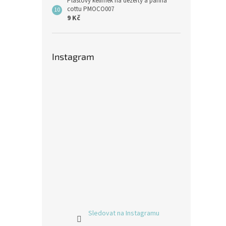
Plastový kelímek na dezerty a panna
cottu PMOCO007
9 Kč
Instagram
Sledovat na Instagramu