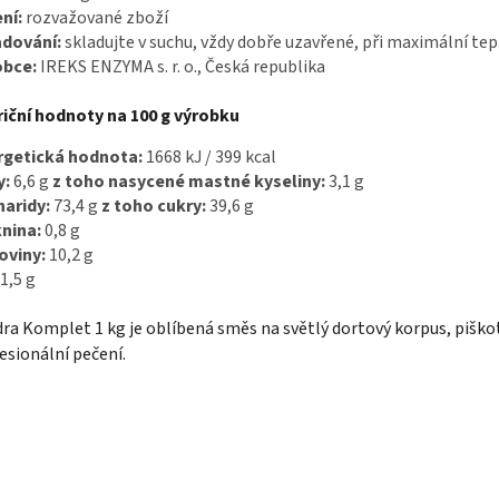
ní:
rozvažované zboží
adování:
skladujte v suchu, vždy dobře uzavřené, při maximální tep
obce:
IREKS ENZYMA s. r. o., Česká republika
iční hodnoty na 100 g výrobku
rgetická hodnota:
1668 kJ / 399 kcal
y:
6,6 g
z toho nasycené mastné kyseliny:
3,1 g
aridy:
73,4 g
z toho cukry:
39,6 g
nina:
0,8 g
oviny:
10,2 g
1,5 g
ra Komplet 1 kg je oblíbená směs na světlý dortový korpus, piško
esionální pečení.