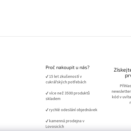
Proč nakoupit u nás?
Získejt
pr
✔ 15 let zkušeností v
cukrářských potřebách
Přihla
newsletter
✔ více než 3500 produktů
kód v uvít
skladem
✔ rychlé odeslání objednávek
✔ kamenná prodejna v
Lovosicích