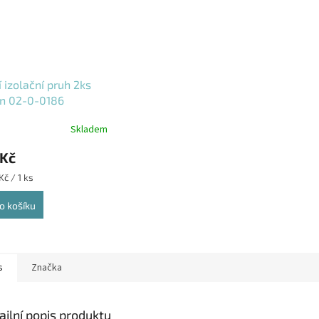
í izolační pruh 2ks
on 02-0-0186
Skladem
 Kč
Kč / 1 ks
o košíku
s
Značka
ailní popis produktu