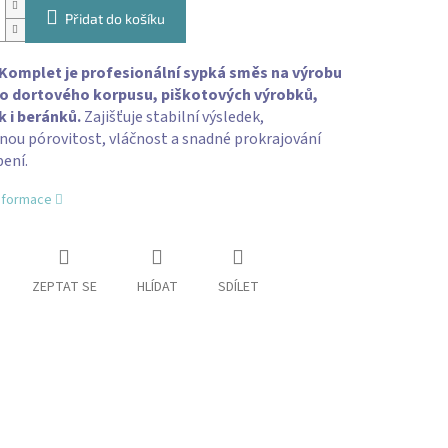
Přidat do košíku
Komplet je profesionální sypká směs na výrobu
o dortového korpusu, piškotových výrobků,
 i beránků.
Zajišťuje stabilní výsledek,
nou pórovitost, vláčnost a snadné prokrajování
ení.
informace
ZEPTAT SE
HLÍDAT
SDÍLET