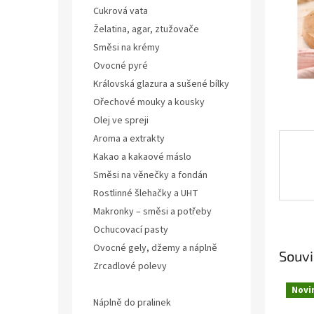
n
Cukrová vata
e
Želatina, agar, ztužovače
l
Směsi na krémy
Ovocné pyré
Královská glazura a sušené bílky
Ořechové mouky a kousky
Olej ve spreji
Aroma a extrakty
Kakao a kakaové máslo
Směsi na věnečky a fondán
Rostlinné šlehačky a UHT
Makronky – směsi a potřeby
Ochucovací pasty
Ovocné gely, džemy a náplně
Souvi
Zrcadlové polevy
Sypké směsi na pečení
Novi
Náplně do pralinek