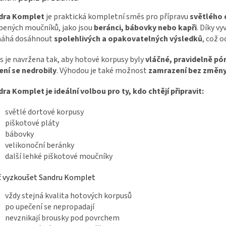
dra Komplet
je praktická kompletní směs pro přípravu
světlého
bených moučníků, jako jsou
beránci, bábovky nebo kapři
. Díky v
áhá dosáhnout
spolehlivých a opakovatelných výsledků
, což o
 je navržena tak, aby hotové korpusy byly
vláčné, pravidelně pór
ení se nedrobily
. Výhodou je také možnost
zamrazení bez změny
ra Komplet je ideální volbou pro ty, kdo chtějí připravit:
světlé dortové korpusy
piškotové pláty
bábovky
velikonoční beránky
další lehké piškotové moučníky
č vyzkoušet Sandru Komplet
vždy stejná kvalita hotových korpusů
po upečení se nepropadají
nevznikají brousky pod povrchem