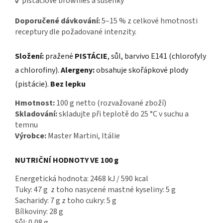
✔ pistáciové brownies a sušenky
Doporučené dávkování:
5–15 % z celkové hmotnosti
receptury dle požadované intenzity.
Složení:
pražené
PISTÁCIE
, sůl, barvivo E141 (chlorofyly
a chlorofiny).
Alergeny:
obsahuje skořápkové plody
(pistácie).
Bez lepku
Hmotnost:
100 g netto (rozvažované zboží)
Skladování:
skladujte při teplotě do 25 °C v suchu a
temnu
Výrobce:
Master Martini
, Itálie
NUTRIČNÍ HODNOTY VE 100 g
Energetická hodnota: 2468 kJ / 590 kcal
Tuky: 47 g z toho nasycené mastné kyseliny: 5 g
Sacharidy: 7 g z toho cukry: 5 g
Bílkoviny: 28 g
Sůl: 0,08 g