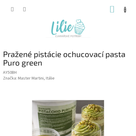
Přejít
NÁKUP
na
obsah
KOŠÍK
Pražené pistácie ochucovací pasta
Puro green
AY50BH
Značka:
Master Martini, Itálie