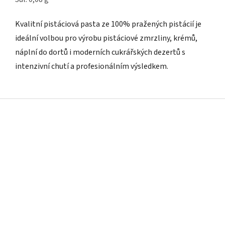
Kvalitní pistáciová pasta ze 100% pražených pistácií je
ideální volbou pro výrobu pistáciové zmrzliny, krémů,
náplní do dortů i moderních cukrářských dezertů s
intenzivní chutí a profesionálním výsledkem.
Z
á
p
a
t
í