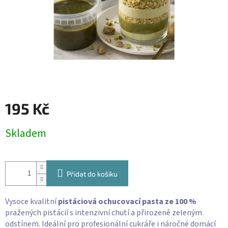
195 Kč
Měrná
Skladem
cena:
Přidat do košíku
Vysoce kvalitní
pistáciová ochucovací pasta ze 100 %
pražených pistácií s intenzivní chutí a přirozeně zeleným
odstínem. Ideální pro profesionální cukráře i náročné domácí