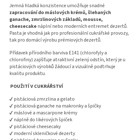
Jemná hladká konzistence umožňuje snadné
zapracování do máslových krémů, šlehaných
ganache, zmrzlinových základů, mousse,
cheesecake
náplní nebo moderních entremet dezertů.
Pasta je vhodná jak pro profesionální cukrářské provozy,
tak pro domácí výrobu prémiových dezertů.
Přídavek přírodního barviva E141 (chlorofyly a
chlorofiny) zajišťuje atraktivní zelený odstín, který je u
pistáciových výrobků žádoucí a vizuálně podtrhuje
kvalitu produktu.
POUŽITÍ V CUKRÁŘSTVÍ
✔ pistáciová zmrzlina a gelato
✔ pistáciová ganache na makronky a špičky
✔ máslové a mascarpone krémy
✔ náplně do likérových špiček
✔ pistáciové cheesecaky
✔ moderní skleničkové dezerty