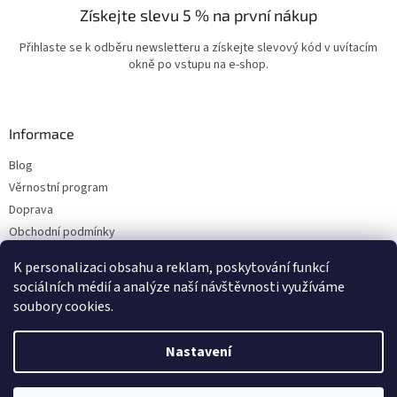
Získejte slevu 5 % na první nákup
Přihlaste se k odběru newsletteru a získejte slevový kód v uvítacím
okně po vstupu na e-shop.
Informace
Blog
Věrnostní program
Doprava
Obchodní podmínky
Ochrana osobních údajů
K personalizaci obsahu a reklam, poskytování funkcí
Kontakty
sociálních médií a analýze naší návštěvnosti využíváme
soubory cookies.
Vytvořil Shoptet
Nastavení