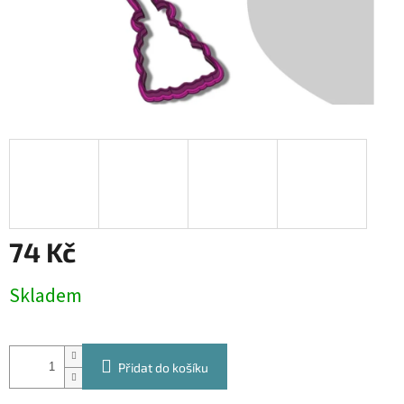
74 Kč
Měrná
Skladem
cena:
Přidat do košíku