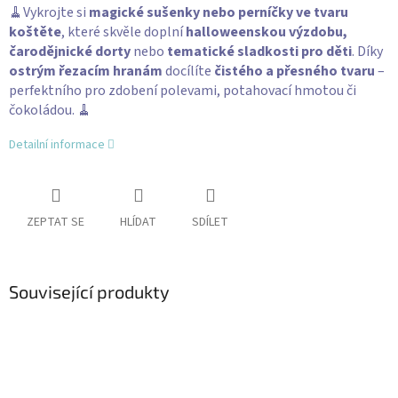
🧹Vykrojte si
magické sušenky nebo perníčky ve tvaru
koštěte
, které skvěle doplní
halloweenskou výzdobu,
čarodějnické dorty
nebo
tematické sladkosti pro děti
. Díky
ostrým řezacím hranám
docílíte
čistého a přesného tvaru
–
perfektního pro zdobení polevami, potahovací hmotou či
čokoládou. 🧹
Detailní informace
ZEPTAT SE
HLÍDAT
SDÍLET
Související produkty