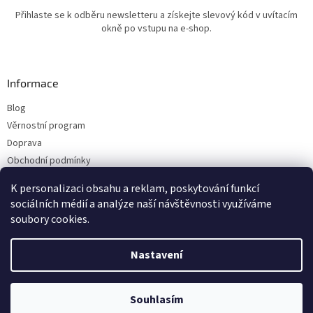
Přihlaste se k odběru newsletteru a získejte slevový kód v uvítacím
okně po vstupu na e-shop.
Informace
Blog
Věrnostní program
Doprava
Obchodní podmínky
Ochrana osobních údajů
K personalizaci obsahu a reklam, poskytování funkcí
Kontakty
sociálních médií a analýze naší návštěvnosti využíváme
soubory cookies.
Vytvořil Shoptet
Nastavení
Copyright 2026
ESHOP LILIE
. Všechna práva vyhrazena.
Upravit nastavení
Souhlasím
cookies