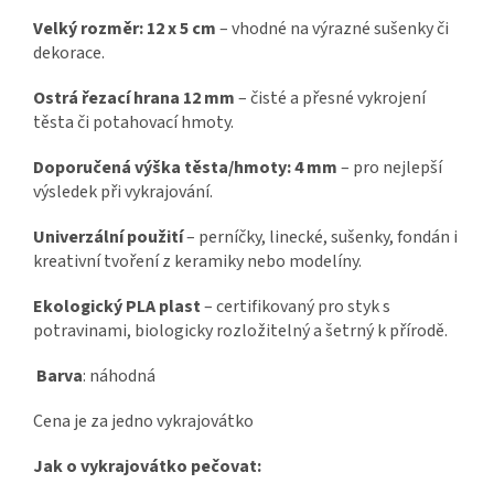
Velký rozměr: 12 x 5 cm
– vhodné na výrazné sušenky či
dekorace.
Ostrá řezací hrana 12 mm
– čisté a přesné vykrojení
těsta či potahovací hmoty.
Doporučená výška těsta/hmoty: 4 mm
– pro nejlepší
výsledek při vykrajování.
Univerzální použití
– perníčky, linecké, sušenky, fondán i
kreativní tvoření z keramiky nebo modelíny.
Ekologický PLA plast
– certifikovaný pro styk s
potravinami, biologicky rozložitelný a šetrný k přírodě.
Barva
: náhodná
Cena je za jedno vykrajovátko
Jak o vykrajovátko pečovat: