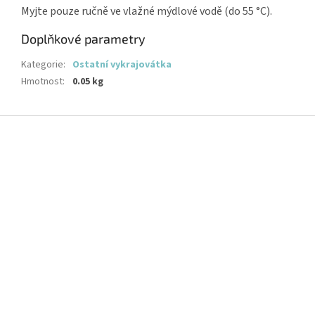
Myjte pouze ručně ve vlažné mýdlové vodě (do 55 °C).
Doplňkové parametry
Kategorie
:
Ostatní vykrajovátka
Hmotnost
:
0.05 kg
Z
á
p
a
t
í