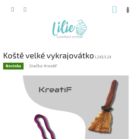
Přejít
NÁKUP
na
obsah
KOŠÍK
Koště velké vykrajovátko
L243/L24
Značka:
KreatiF
Novinka