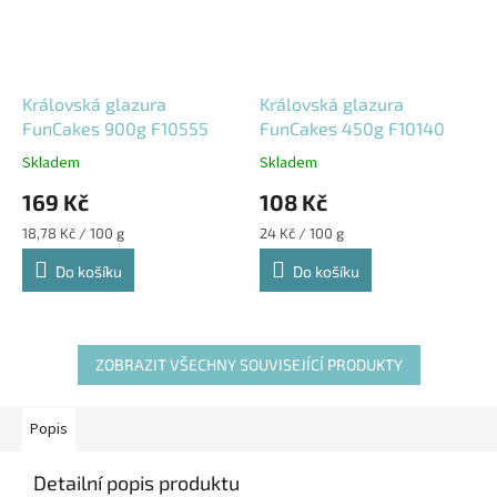
Královská glazura
Královská glazura
FunCakes 900g F10555
FunCakes 450g F10140
Skladem
Skladem
169 Kč
108 Kč
Měrná
Měrná
18,78 Kč / 100 g
24 Kč / 100 g
cena:
cena:
Do košíku
Do košíku
ZOBRAZIT VŠECHNY SOUVISEJÍCÍ PRODUKTY
Popis
Detailní popis produktu