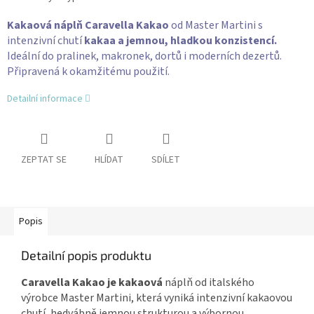
Kakaová náplň Caravella Kakao
od Master Martini s
intenzivní chutí
kakaa a jemnou, hladkou konzistencí.
Ideální do pralinek, makronek, dortů i moderních dezertů.
Připravená k okamžitému použití.
Detailní informace
ZEPTAT SE
HLÍDAT
SDÍLET
Popis
Detailní popis produktu
Caravella Kakao je kakaová
náplň od italského
výrobce Master Martini, která vyniká intenzivní kakaovou
chutí, hedvábně jemnou strukturou a výbornou