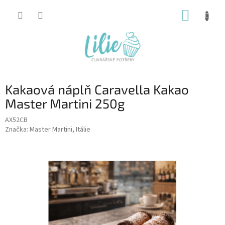
Přejít
NÁKUP
na
obsah
KOŠÍK
Kakaová náplň Caravella Kakao
Master Martini 250g
AX52CB
Značka:
Master Martini, Itálie