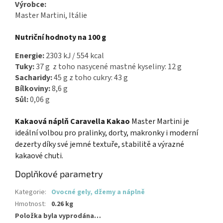
Výrobce:
Master Martini, Itálie
Nutriční hodnoty na 100 g
Energie:
2303 kJ / 554 kcal
Tuky:
37 g z toho nasycené mastné kyseliny: 12 g
Sacharidy:
45 g z toho cukry: 43 g
Bílkoviny:
8,6 g
Sůl:
0,06 g
Kakaová náplň Caravella Kakao
Master Martini je
ideální volbou pro pralinky, dorty, makronky i moderní
dezerty díky své jemné textuře, stabilitě a výrazné
kakaové chuti.
Doplňkové parametry
Kategorie
:
Ovocné gely, džemy a náplně
Hmotnost
:
0.26 kg
Položka byla vyprodána…