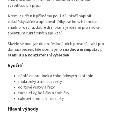
stabilitou při práci.
Krém je určen k přímému použití – stačí naplnit
cukrářský sáček a aplikovat. Díky své konzistenci se
snadno roztírá, dobře drží tvar a je ideální pro široké
spektrum cukrářských aplikací.
Skvěle se hodí jak do profesionálních provozů, tak i pro
domácí pečení, kde oceníš jeho
snadnou manipulaci,
stabilitu a konzistentní výsledek
.
Využití
náplň do pralinek a čokoládových skořepin
makronky a mini dezerty
dortové vrstvy a řezy
tartaletky, košíčky a trubičky
cukroví a moderní dezerty
Hlavní výhody