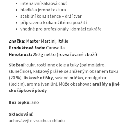
intenzivní kakaová chuť
hladká a jemná textura
stabilní konzistence – drží tvar
připraveno k okamžitému použití
vhodné pro profesionály i domácí cukráře
Značka:
Master Martini, Itálie
Produktová řada:
Caravella
Hmotnost:
250 g netto (rozvažované zboží)
Složení:
cukr, rostlinné oleje a tuky (palmojádro,
slunečnice), kakaový prášek se sníženým obsahem tuku
(20 %),
lískové oříšky
, sušené
mléko
, emulgátor
(lecitin), aroma (vanilin). Může obsahovat
arašídy a jiné
skořápkové plody
Bez lepku:
ano
Skladování:
uchovávejte v suchu a chladu