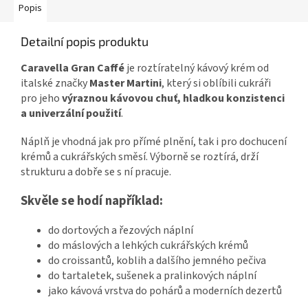
Popis
Detailní popis produktu
Caravella Gran Caffé
je roztíratelný kávový krém od
italské značky
Master Martini
, který si oblíbili cukráři
pro jeho
výraznou kávovou chuť, hladkou konzistenci
a univerzální použití
.
Náplň je vhodná jak pro přímé plnění, tak i pro dochucení
krémů a cukrářských směsí. Výborně se roztírá, drží
strukturu a dobře se s ní pracuje.
Skvěle se hodí například:
do dortových a řezových náplní
do máslových a lehkých cukrářských krémů
do croissantů, koblih a dalšího jemného pečiva
do tartaletek, sušenek a pralinkových náplní
jako kávová vrstva do pohárů a moderních dezertů