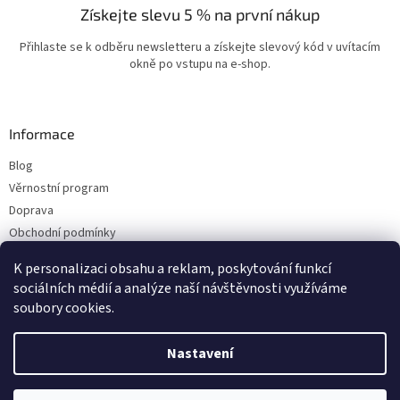
Získejte slevu 5 % na první nákup
Přihlaste se k odběru newsletteru a získejte slevový kód v uvítacím
okně po vstupu na e-shop.
Informace
Blog
Věrnostní program
×
Doprava
Získejte slevu na první nákup
Obchodní podmínky
5%
Ochrana osobních údajů
K personalizaci obsahu a reklam, poskytování funkcí
Kontakty
sociálních médií a analýze naší návštěvnosti využíváme
soubory cookies.
CHCI SLEVU A ODEBÍRAT
Vytvořil Shoptet
Nastavení
NOVINKY
Přihlášením souhlasíte se zasíláním