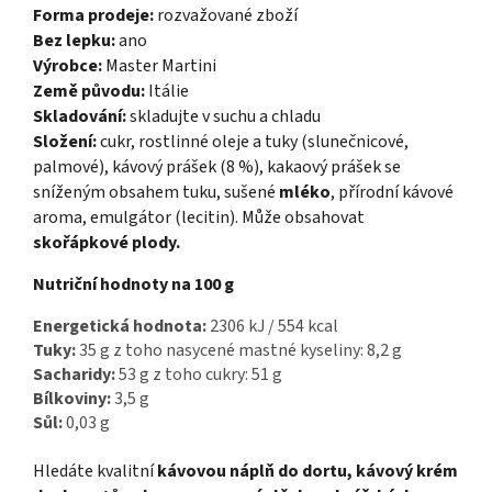
Forma prodeje:
rozvažované zboží
Bez lepku:
ano
Výrobce:
Master Martini
Země původu:
Itálie
Skladování:
skladujte v suchu a chladu
Složení:
cukr, rostlinné oleje a tuky (slunečnicové,
palmové), kávový prášek (8 %), kakaový prášek se
sníženým obsahem tuku, sušené
mléko
, přírodní kávové
aroma, emulgátor (lecitin). Může obsahovat
skořápkové plody.
Nutriční hodnoty na 100 g
Energetická hodnota:
2306 kJ / 554 kcal
Tuky:
35 g z toho nasycené mastné kyseliny: 8,2 g
Sacharidy:
53 g z toho cukry: 51 g
Bílkoviny:
3,5 g
Sůl:
0,03 g
Hledáte kvalitní
kávovou náplň do dortu, kávový krém