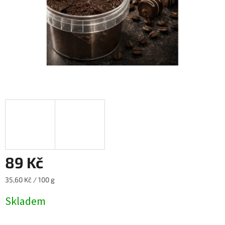
89 Kč
Měrná
35,60 Kč / 100 g
cena:
Skladem