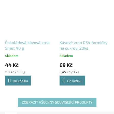
Čokoládová kávová zrna
Kávové zrno 034 formičky
Smet 40 g
na cukroví 20ks
Skladem
Skladem
44 Kč
69 Kč
Měrná
Měrná
110 Kč / 100 g
3,45 Kč / 1 ks
cena:
cena:
Do košíku
Do košíku
ZOBRAZIT VŠECHNY SOUVISEJÍCÍ PRODUKTY