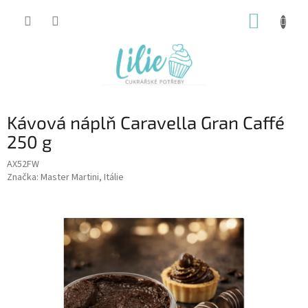
Přejít
NÁKUP
na
obsah
KOŠÍK
Kávová náplň Caravella Gran Caffé
250 g
AX52FW
Značka:
Master Martini, Itálie