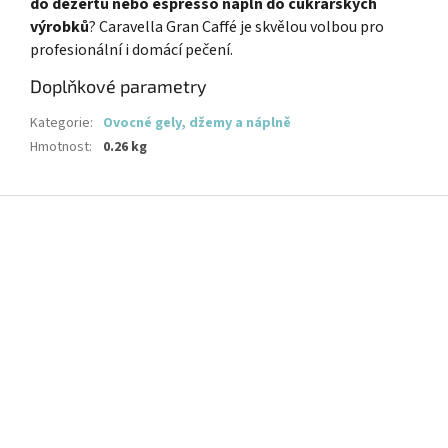
do dezertů nebo espresso náplň do cukrářských
výrobků
? Caravella Gran Caffé je skvělou volbou pro
profesionální i domácí pečení.
Doplňkové parametry
Kategorie
:
Ovocné gely, džemy a náplně
Hmotnost
:
0.26 kg
Z
á
p
a
t
í