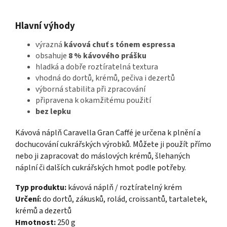
Hlavní výhody
výrazná
kávová chuť s tónem espressa
obsahuje
8 % kávového prášku
hladká a dobře roztíratelná textura
vhodná do dortů, krémů, pečiva i dezertů
výborná stabilita při zpracování
připravena k okamžitému použití
bez lepku
Kávová náplň Caravella Gran Caffé je určena k plnění a
dochucování cukrářských výrobků. Můžete ji použít přímo
nebo ji zapracovat do máslových krémů, šlehaných
náplní či dalších cukrářských hmot podle potřeby.
Typ produktu:
kávová náplň / roztíratelný krém
Určení:
do dortů, zákusků, rolád, croissantů, tartaletek,
krémů a dezertů
Hmotnost:
250 g