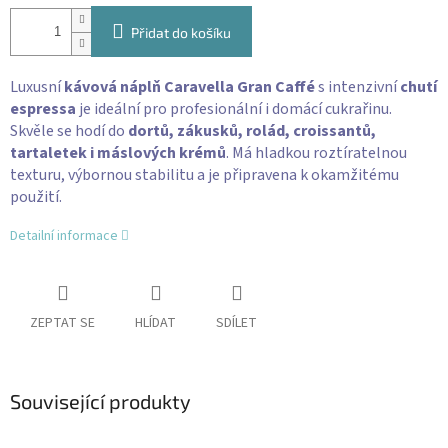
Přidat do košíku
Luxusní
kávová náplň Caravella Gran Caffé
s intenzivní
chutí
espressa
je ideální pro profesionální i domácí cukrařinu.
Skvěle se hodí do
dortů, zákusků, rolád, croissantů,
tartaletek i máslových krémů
. Má hladkou roztíratelnou
texturu, výbornou stabilitu a je připravena k okamžitému
použití.
Detailní informace
ZEPTAT SE
HLÍDAT
SDÍLET
Související produkty