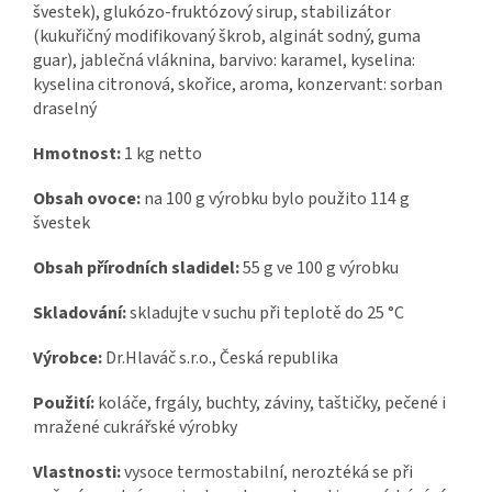
švestek), glukózo-fruktózový sirup, stabilizátor
(kukuřičný modifikovaný škrob, alginát sodný, guma
guar), jablečná vláknina, barvivo: karamel, kyselina:
kyselina citronová, skořice, aroma, konzervant: sorban
draselný
Hmotnost:
1 kg netto
Obsah ovoce:
na 100 g výrobku bylo použito 114 g
švestek
Obsah přírodních sladidel:
55 g ve 100 g výrobku
Skladování:
skladujte v suchu při teplotě do 25 °C
Výrobce:
Dr.Hlaváč s.r.o., Česká republika
Použití:
koláče, frgály, buchty, záviny, taštičky, pečené i
mražené cukrářské výrobky
Vlastnosti:
vysoce termostabilní, neroztéká se při