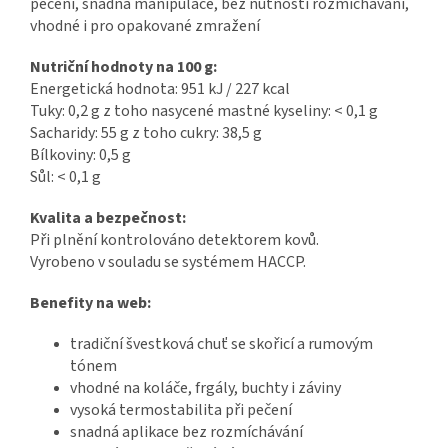
pečení, snadná manipulace, bez nutnosti rozmíchávání,
vhodné i pro opakované zmražení
Nutriční hodnoty na 100 g:
Energetická hodnota: 951 kJ / 227 kcal
Tuky: 0,2 g z toho nasycené mastné kyseliny: < 0,1 g
Sacharidy: 55 g z toho cukry: 38,5 g
Bílkoviny: 0,5 g
Sůl: < 0,1 g
Kvalita a bezpečnost:
Při plnění kontrolováno detektorem kovů.
Vyrobeno v souladu se systémem HACCP.
Benefity na web:
tradiční švestková chuť se skořicí a rumovým
tónem
vhodné na koláče, frgály, buchty i záviny
vysoká termostabilita při pečení
snadná aplikace bez rozmíchávání