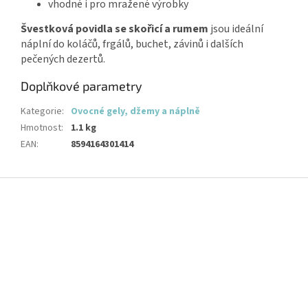
vhodné i pro mražené výrobky
Švestková povidla se skořicí a rumem
jsou ideální
náplní do koláčů, frgálů, buchet, závinů i dalších
pečených dezertů.
Doplňkové parametry
Kategorie
:
Ovocné gely, džemy a náplně
Hmotnost
:
1.1 kg
EAN
:
8594164301414
Z
á
p
a
t
í