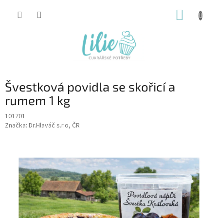
Přejít
NÁKUP
na
obsah
KOŠÍK
Švestková povidla se skořicí a
rumem 1 kg
101701
Značka:
Dr.Hlaváč s.r.o, ČR