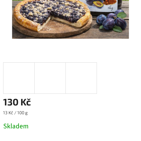
130 Kč
Měrná
13 Kč / 100 g
cena:
Skladem