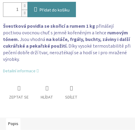
Přidat do košíku
Švestková povidla se skořicí a rumem 1 kg
přinášejí
poctivou ovocnou chuť s jemně kořeněným a lehce
rumovým
tónem.
Jsou vhodná
na koláče,
frgály, buchty, záviny i další
cukrářské a pekařské použití.
Díky vysoké termostabilitě při
pečení dobře drží tvar, neroztékají se a hodí se i pro mražené
výrobky.
Detailní informace
ZEPTAT SE
HLÍDAT
SDÍLET
Popis