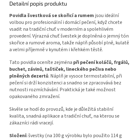
Detailní popis produktu
Povidla švestková se skořicí a rumem
jsou ideální
volbou pro profesionální i domácí pečení, když chcete
vsadit na tradiční chuť v moderním a spolehlivém
provedení. Výrazná chuť švestek je doplněná o jemný tón
skořice a rumové aroma, takže náplň působí plně, kulatě
a velmi příjemně v kynutém i křehkém těstě.
Tato povidla oceníte zejména
při pečení koláčů, frgálů,
buchet, závinů, taštiček, lineckého pečiva nebo
plněných dezertů
. Náplň je vysoce termostabilní, při
pečení si drží konzistenci a snadno se zpracovává bez
nutnosti rozmíchávání. Praktická je také možnost
opakovaného zmražení.
Skvěle se hodí do provozů, kde je důležitá stabilní
kvalita, snadná aplikace a tradiční chuť, na kterou se
zákazníci rádi vracejí.
Složení:
švestky (na 100 g výrobku bylo použito 114 g