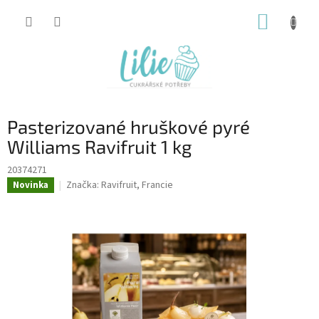
Přejít
NÁKUP
na
obsah
KOŠÍK
Pasterizované hruškové pyré
Williams Ravifruit 1 kg
20374271
Značka:
Ravifruit, Francie
Novinka