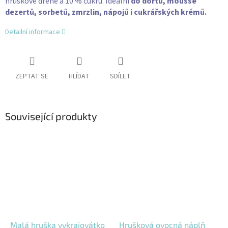
hruškové dřeně a 10 % cukru. Ideální
do dortů, mousse
dezertů, sorbetů, zmrzlin, nápojů i cukrářských krémů.
Detailní informace
ZEPTAT SE
HLÍDAT
SDÍLET
Související produkty
Malá hruška vykrajovátko
Hrušková ovocná náplň