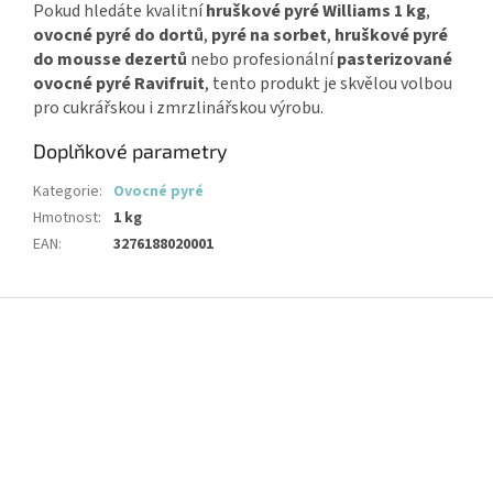
Pokud hledáte kvalitní
hruškové pyré Williams 1 kg
,
ovocné pyré do dortů
,
pyré na sorbet
,
hruškové pyré
do mousse dezertů
nebo profesionální
pasterizované
ovocné pyré Ravifruit
, tento produkt je skvělou volbou
pro cukrářskou i zmrzlinářskou výrobu.
Doplňkové parametry
Kategorie
:
Ovocné pyré
Hmotnost
:
1 kg
EAN
:
3276188020001
Z
á
p
a
t
í