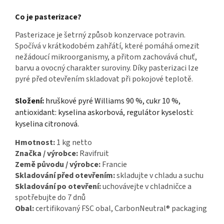
Co je pasterizace?
Pasterizace je šetrný způsob konzervace potravin.
Spočívá v krátkodobém zahřátí, které pomáhá omezit
nežádoucí mikroorganismy, a přitom zachovává chuť,
barvu a ovocný charakter suroviny. Díky pasterizaci lze
pyré před otevřením skladovat při pokojové teplotě.
Složení:
hruškové pyré Williams 90 %, cukr 10 %,
antioxidant: kyselina askorbová, regulátor kyselosti:
kyselina citronová.
Hmotnost:
1 kg netto
Značka / výrobce:
Ravifruit
Země původu / výrobce:
Francie
Skladování před otevřením:
skladujte v chladu a suchu
Skladování po otevření:
uchovávejte v chladničce a
spotřebujte do 7 dnů
Obal:
certifikovaný FSC obal, CarbonNeutral® packaging