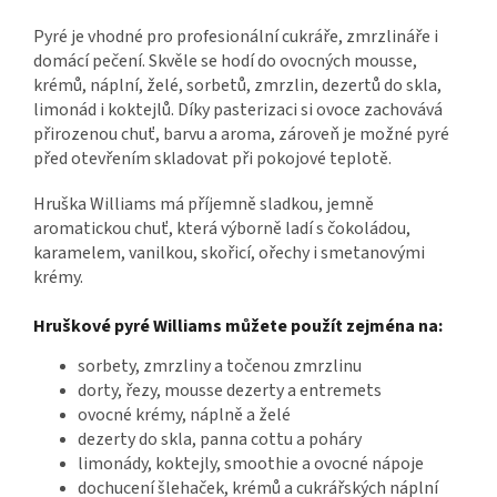
Pyré je vhodné pro profesionální cukráře, zmrzlináře i
domácí pečení. Skvěle se hodí do ovocných mousse,
krémů, náplní, želé, sorbetů, zmrzlin, dezertů do skla,
limonád i koktejlů. Díky pasterizaci si ovoce zachovává
přirozenou chuť, barvu a aroma, zároveň je možné pyré
před otevřením skladovat při pokojové teplotě.
Hruška Williams má příjemně sladkou, jemně
aromatickou chuť, která výborně ladí s čokoládou,
karamelem, vanilkou, skořicí, ořechy i smetanovými
krémy.
Hruškové pyré Williams můžete použít zejména na:
sorbety, zmrzliny a točenou zmrzlinu
dorty, řezy, mousse dezerty a entremets
ovocné krémy, náplně a želé
dezerty do skla, panna cottu a poháry
limonády, koktejly, smoothie a ovocné nápoje
dochucení šlehaček, krémů a cukrářských náplní