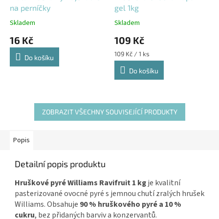
na perníčky
gel 1kg
Skladem
Skladem
16 Kč
109 Kč
Měrná
109 Kč / 1 ks
Do košíku
cena:
Do košíku
ZOBRAZIT VŠECHNY SOUVISEJÍCÍ PRODUKTY
Popis
Detailní popis produktu
Hruškové pyré Williams Ravifruit 1 kg
je kvalitní
pasterizované ovocné pyré s jemnou chutí zralých hrušek
Williams. Obsahuje
90 % hruškového pyré a 10 %
cukru
, bez přidaných barviv a konzervantů.