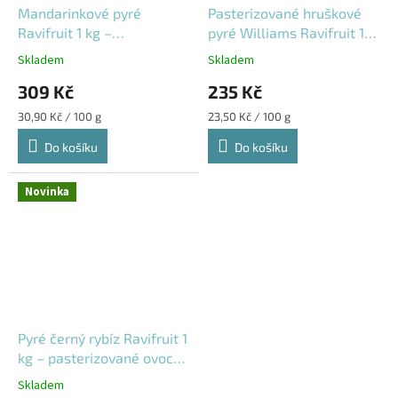
Mandarinkové pyré
Pasterizované hruškové
Ravifruit 1 kg –
pyré Williams Ravifruit 1
pasterizované ovocné
kg
Skladem
Skladem
pyré
309 Kč
235 Kč
Měrná
Měrná
30,90 Kč / 100 g
23,50 Kč / 100 g
cena:
cena:
Do košíku
Do košíku
Novinka
Pyré černý rybíz Ravifruit 1
kg – pasterizované ovocné
pyré
Skladem