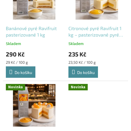
s
u
p
k
r
t
o
ů
d
Banánové pyré Ravifruit
Citronové pyré Ravifruit 1
u
pasterizované 1 kg
kg – pasterizované pyré
k
na lemon curd, sorbety
Skladem
Skladem
t
290 Kč
235 Kč
ů
Měrná
Měrná
29 Kč / 100 g
23,50 Kč / 100 g
cena:
cena:
Do košíku
Do košíku
Novinka
Novinka