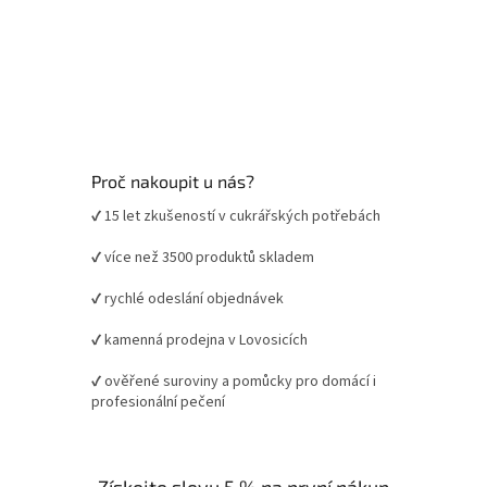
i
s
u
Proč nakoupit u nás?
✔ 15 let zkušeností v cukrářských potřebách
✔ více než 3500 produktů skladem
✔ rychlé odeslání objednávek
✔ kamenná prodejna v Lovosicích
✔ ověřené suroviny a pomůcky pro domácí i
profesionální pečení
Získejte slevu 5 % na první nákup