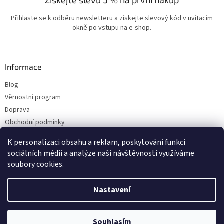
Přihlaste se k odběru newsletteru a získejte slevový kód v uvítacím
okně po vstupu na e-shop.
Informace
Blog
Věrnostní program
Doprava
Obchodní podmínky
Ochrana osobních údajů
K personalizaci obsahu a reklam, poskytování funkcí
Kontakty
sociálních médií a analýze naší návštěvnosti využíváme
soubory cookies.
Vytvořil Shoptet
Nastavení
Copyright 2026
ESHOP LILIE
. Všechna práva vyhrazena.
Upravit nastavení
Souhlasím