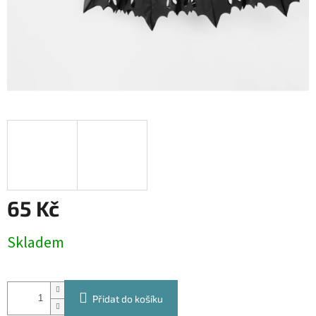
65 Kč
Měrná
Skladem
cena:
Přidat do košíku