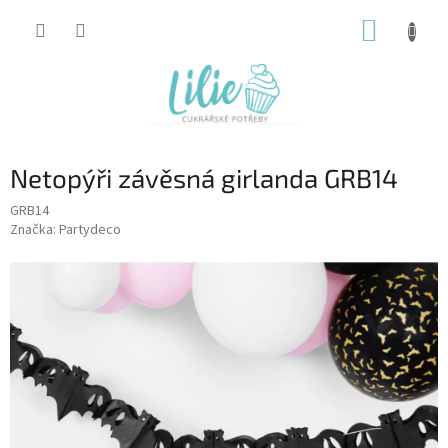
Přejít
NÁKUP
na
obsah
KOŠÍK
Netopýři závěsná girlanda GRB14
GRB14
Značka:
Partydeco