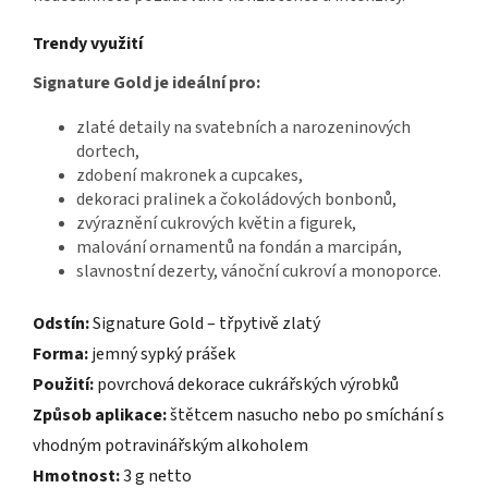
Trendy využití
Signature Gold je ideální pro:
zlaté detaily na svatebních a narozeninových
dortech,
zdobení makronek a cupcakes,
dekoraci pralinek a čokoládových bonbonů,
zvýraznění cukrových květin a figurek,
malování ornamentů na fondán a marcipán,
slavnostní dezerty, vánoční cukroví a monoporce.
Odstín:
Signature Gold – třpytivě zlatý
Forma:
jemný sypký prášek
Použití:
povrchová dekorace cukrářských výrobků
Způsob aplikace:
štětcem nasucho nebo po smíchání s
vhodným potravinářským alkoholem
Hmotnost:
3 g netto