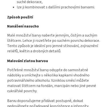
suché dekorace,
lze ji kombinovat s dalšími prachovými barvami.
Způsob použití
Nanášení nasucho
Malé množství barvy naberte jemným, čistým a suchým
štětcem. Lehce ji rozetřete po suchém povrchu dekorace.
Tento způsob je ideální pro jemné stínování, zvýraznění
reliéfů, květin a drobných detailů.
Malování zlatou barvou
Potřebné množství barvy odsypte do samostatné
nádobky a smíchejte s několika kapkami vhodného
potravinářského alkoholu. Vzniklou směsí můžete
malovat štětcem na fondán, marcipán nebo jiné pevné
cukrářské povrchy.
Barvu doporučujeme přidávat postupně, dokud
nedosáhnete požadované konzistence a intenzity.