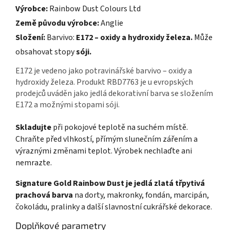
Výrobce:
Rainbow Dust Colours Ltd
Země původu výrobce:
Anglie
Složení:
Barvivo:
E172 – oxidy a hydroxidy železa.
Může
obsahovat stopy
sóji.
E172 je vedeno jako potravinářské barvivo – oxidy a
hydroxidy železa. Produkt RBD7763 je u evropských
prodejců uváděn jako jedlá dekorativní barva se složením
E172 a možnými stopami sóji.
Skladujte
při pokojové teplotě na suchém místě.
Chraňte před vlhkostí, přímým slunečním zářením a
výraznými změnami teplot. Výrobek nechlaďte ani
nemrazte.
Signature Gold Rainbow Dust je jedlá zlatá třpytivá
prachová barva
na dorty, makronky, fondán, marcipán,
čokoládu, pralinky a další slavnostní cukrářské dekorace.
Doplňkové parametry