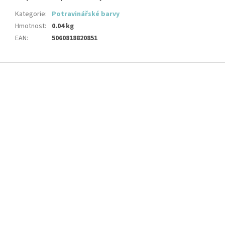
Kategorie
:
Potravinářské barvy
Hmotnost
:
0.04 kg
EAN
:
5060818820851
Z
á
p
a
t
í