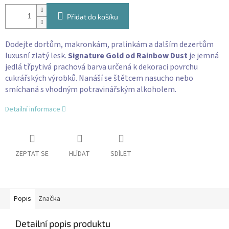
Přidat do košíku
Dodejte dortům, makronkám, pralinkám a dalším dezertům
luxusní zlatý lesk.
Signature Gold od Rainbow Dust
je jemná
jedlá třpytivá prachová barva určená k dekoraci povrchu
cukrářských výrobků. Nanáší se štětcem nasucho nebo
smíchaná s vhodným potravinářským alkoholem.
Detailní informace
ZEPTAT SE
HLÍDAT
SDÍLET
Popis
Značka
Detailní popis produktu