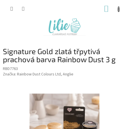
Přejít
NÁKUP
na
obsah
KOŠÍK
Signature Gold zlatá třpytivá
prachová barva Rainbow Dust 3 g
RBD7763
Značka:
Rainbow Dust Colours Ltd, Anglie