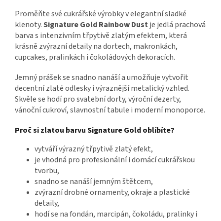
Proměňte své cukrářské výrobky v elegantní sladké
klenoty.
Signature Gold Rainbow Dust
je jedlá prachová
barva s intenzivním třpytivě zlatým efektem, která
krásně zvýrazní detaily na dortech, makronkách,
cupcakes, pralinkách i čokoládových dekoracích.
Jemný prášek se snadno nanáší a umožňuje vytvořit
decentní zlaté odlesky i výraznější metalický vzhled.
Skvěle se hodí pro svatební dorty, výroční dezerty,
vánoční cukroví, slavnostní tabule i moderní monoporce.
Proč si zlatou barvu Signature Gold oblíbíte?
vytváří výrazný třpytivě zlatý efekt,
je vhodná pro profesionální i domácí cukrářskou
tvorbu,
snadno se nanáší jemným štětcem,
zvýrazní drobné ornamenty, okraje a plastické
detaily,
hodí se na fondán, marcipán, čokoládu, pralinky i