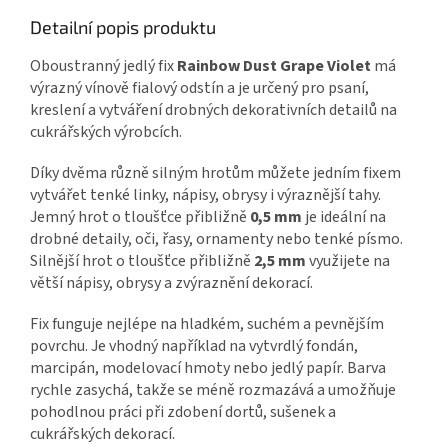
Detailní popis produktu
Oboustranný jedlý fix
Rainbow Dust Grape Violet
má
výrazný vínově fialový odstín a je určený pro psaní,
kreslení a vytváření drobných dekorativních detailů na
cukrářských výrobcích.
Díky dvěma různě silným hrotům můžete jedním fixem
vytvářet tenké linky, nápisy, obrysy i výraznější tahy.
Jemný hrot o tloušťce přibližně
0,5 mm
je ideální na
drobné detaily, oči, řasy, ornamenty nebo tenké písmo.
Silnější hrot o tloušťce přibližně
2,5 mm
využijete na
větší nápisy, obrysy a zvýraznění dekorací.
Fix funguje nejlépe na hladkém, suchém a pevnějším
povrchu. Je vhodný například na vytvrdlý fondán,
marcipán, modelovací hmoty nebo jedlý papír. Barva
rychle zasychá, takže se méně rozmazává a umožňuje
pohodlnou práci při zdobení dortů, sušenek a
cukrářských dekorací.