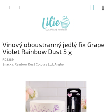
Přejít
NÁKUP
na
obsah
KOŠÍK
Vínový oboustranný jedlý fix Grape
Violet Rainbow Dust 5 g
RD3289
Značka:
Rainbow Dust Colours Ltd, Anglie