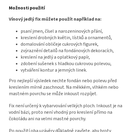
Možnosti použití
Vínový jedlý fix můžete použít například na:
psaní jmen, čísel a narozeninových přání,
kreslení drobných květin, lístků a ornamentů,
domalování obličeje cukrových figurek,
zvýraznění detailů na fondánových dekoracích,
kreslení na jedlý a oplatkový papír,
zdobení sušenek s hladkou cukrovou polevou,
vytváření kontur a jemných linek.
Pro nejlepší výsledek nechte fondán nebo polevu před
kreslením mírně zaschnout. Na měkkém, vlhkém nebo
mastném povrchu se může inkoust rozpíjet.
Fix není určený k vybarvování velkých ploch. Inkoust je na
vodní bázi, proto není vhodný pro kreslení přímo na
čokoládu ani na velmi mastné povrchy.
Po použití oba uzávěry důkladně zavřete, aby hroty