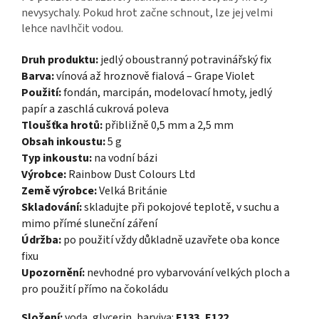
nevysychaly. Pokud hrot začne schnout, lze jej velmi
lehce navlhčit vodou.
Druh produktu:
jedlý oboustranný potravinářský fix
Barva:
vínová až hroznově fialová – Grape Violet
Použití:
fondán, marcipán, modelovací hmoty, jedlý
papír a zaschlá cukrová poleva
Tloušťka hrotů:
přibližně 0,5 mm a 2,5 mm
Obsah inkoustu:
5 g
Typ inkoustu:
na vodní bázi
Výrobce:
Rainbow Dust Colours Ltd
Země výrobce:
Velká Británie
Skladování:
skladujte při pokojové teplotě, v suchu a
mimo přímé sluneční záření
Údržba:
po použití vždy důkladně uzavřete oba konce
fixu
Upozornění:
nevhodné pro vybarvování velkých ploch a
pro použití přímo na čokoládu
Složení:
voda, glycerin, barviva:
E133, E122
.