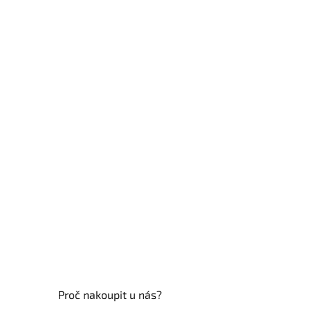
á
p
a
t
í
Proč nakoupit u nás?