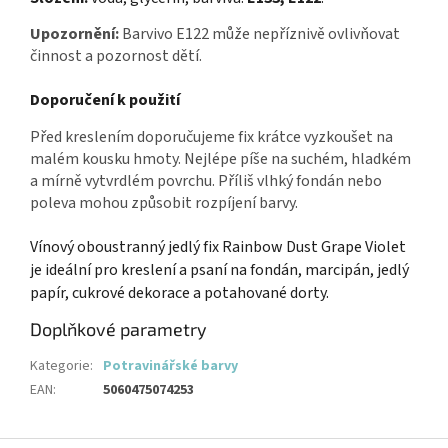
Upozornění:
Barvivo E122 může nepříznivě ovlivňovat
činnost a pozornost dětí.
Doporučení k použití
Před kreslením doporučujeme fix krátce vyzkoušet na
malém kousku hmoty. Nejlépe píše na suchém, hladkém
a mírně vytvrdlém povrchu. Příliš vlhký fondán nebo
poleva mohou způsobit rozpíjení barvy.
Vínový oboustranný jedlý fix Rainbow Dust Grape Violet
je ideální pro kreslení a psaní na fondán, marcipán, jedlý
papír, cukrové dekorace a potahované dorty.
Doplňkové parametry
Kategorie
:
Potravinářské barvy
EAN
:
5060475074253
Z