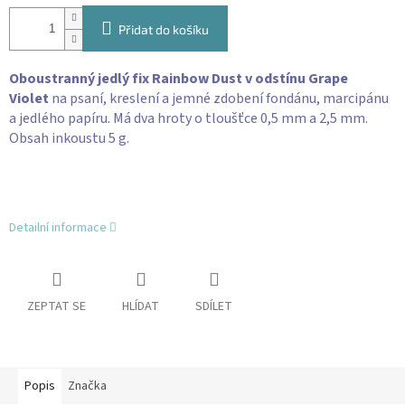
Přidat do košíku
Oboustranný jedlý fix Rainbow Dust v odstínu Grape
Violet
na psaní, kreslení a jemné zdobení fondánu, marcipánu
a jedlého papíru. Má dva hroty o tloušťce 0,5 mm a 2,5 mm.
Obsah inkoustu 5 g.
Detailní informace
ZEPTAT SE
HLÍDAT
SDÍLET
Popis
Značka