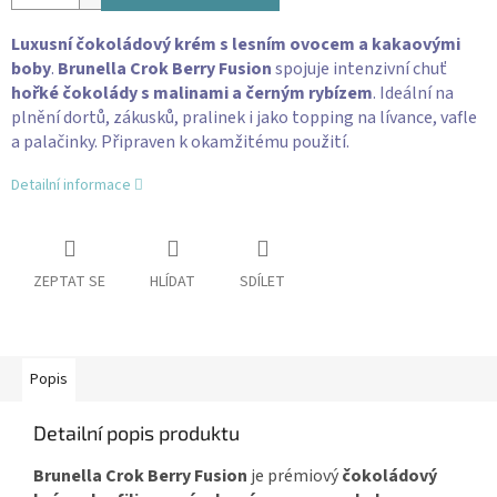
Luxusní čokoládový krém s lesním ovocem a kakaovými
boby
.
Brunella Crok Berry Fusion
spojuje intenzivní chuť
hořké čokolády s malinami a
černým rybízem
. Ideální na
plnění dortů, zákusků, pralinek i jako topping na lívance, vafle
a palačinky. Připraven k okamžitému použití.
Detailní informace
ZEPTAT SE
HLÍDAT
SDÍLET
Popis
Detailní popis produktu
Brunella Crok Berry Fusion
je prémiový
čokoládový