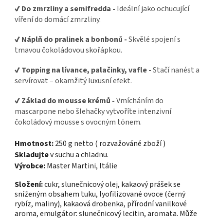
✔ Do zmrzliny a semifredda -
Ideální jako ochucující
víření do domácí zmrzliny.
✔ Náplň do pralinek a bonbonů -
Skvělé spojení s
tmavou čokoládovou skořápkou.
✔ Topping na lívance, palačinky, vafle -
Stačí nanést a
servírovat – okamžitý luxusní efekt.
✔ Základ do mousse krémů -
Vmícháním do
mascarpone nebo šlehačky vytvoříte intenzivní
čokoládový mousse s ovocným tónem.
Hmotnost:
250 g netto ( rozvažováné zboží )
Skladujte
v suchu a chladnu.
Výrobce:
Master Martini
, Itálie
Složení:
cukr, slunečnicový olej, kakaový prášek se
sníženým obsahem tuku, lyofilizované ovoce (černý
rybíz, maliny), kakaová drobenka, přírodní vanilkové
aroma, emulgátor: slunečnicový lecitin, aromata.
Může