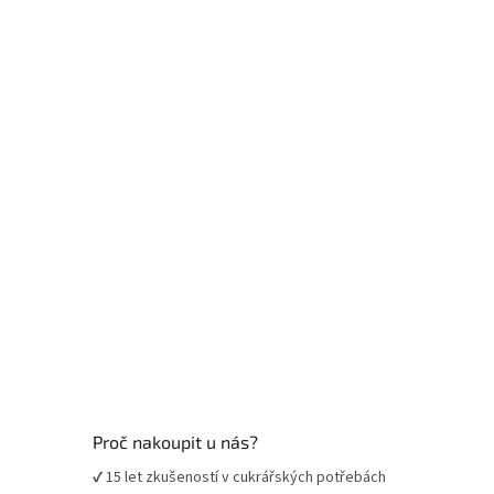
p
a
t
í
Proč nakoupit u nás?
✔ 15 let zkušeností v cukrářských potřebách