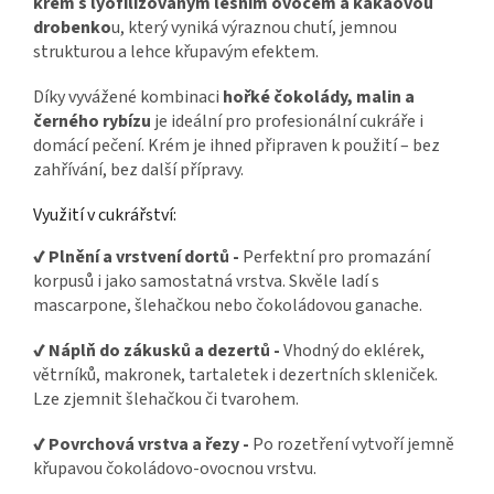
krém s lyofilizovaným lesním ovocem a kakaovou
drobenko
u, který vyniká výraznou chutí, jemnou
strukturou a lehce křupavým efektem.
Díky vyvážené kombinaci
hořké čokolády, malin a
černého rybízu
je ideální pro profesionální cukráře i
domácí pečení. Krém je ihned připraven k použití – bez
zahřívání, bez další přípravy.
Využití v cukrářství:
✔ Plnění a vrstvení dortů -
Perfektní pro promazání
korpusů i jako samostatná vrstva. Skvěle ladí s
mascarpone, šlehačkou nebo čokoládovou ganache.
✔ Náplň do zákusků a dezertů -
Vhodný do eklérek,
větrníků, makronek, tartaletek i dezertních skleniček.
Lze zjemnit šlehačkou či tvarohem.
✔ Povrchová vrstva a řezy -
Po rozetření vytvoří jemně
křupavou čokoládovo-ovocnou vrstvu.