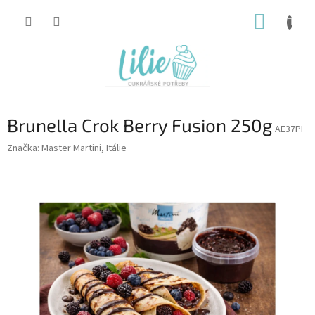
Přejít
NÁKUP
na
obsah
KOŠÍK
Brunella Crok Berry Fusion 250g
AE37PI
Značka:
Master Martini, Itálie