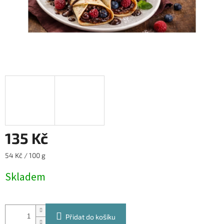
135 Kč
Měrná
54 Kč / 100 g
cena:
Skladem
Přidat do košíku