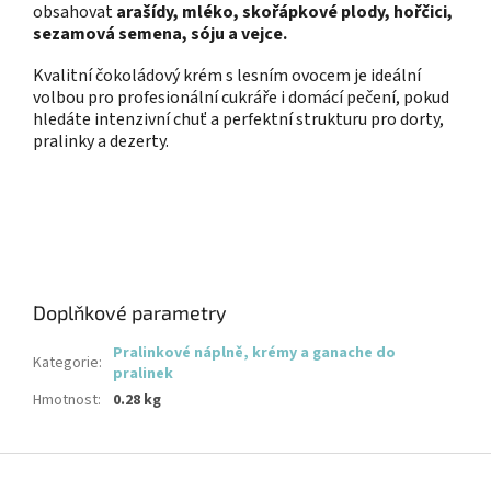
obsahovat
arašídy, mléko, skořápkové plody, hořčici,
sezamová semena, sóju a vejce.
Kvalitní čokoládový krém s lesním ovocem je ideální
volbou pro profesionální cukráře i domácí pečení, pokud
hledáte intenzivní chuť a perfektní strukturu pro dorty,
pralinky a dezerty.
Doplňkové parametry
Pralinkové náplně, krémy a ganache do
Kategorie
:
pralinek
Hmotnost
:
0.28 kg
Z
á