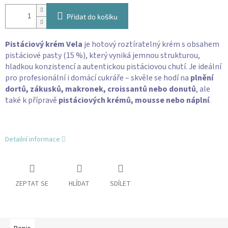
Přidat do košíku
Pistáciový krém Vela
je hotový roztíratelný krém s obsahem
pistáciové pasty (15 %), který vyniká jemnou strukturou,
hladkou konzistencí a autentickou pistáciovou chutí. Je ideální
pro profesionální i domácí cukráře – skvěle se hodí na
plnění
dortů, zákusků, makronek, croissantů nebo donutů
, ale
také k přípravě
pistáciových krémů, mousse nebo náplní
.
Detailní informace
ZEPTAT SE
HLÍDAT
SDÍLET