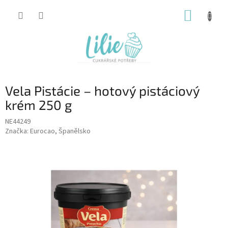
Přejít
NÁKUP
na
obsah
KOŠÍK
Vela Pistácie – hotový pistáciový
krém 250 g
NE44249
Značka:
Eurocao, Španělsko