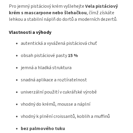
Pro jemný pistáciový krém vyšlehejte
Vela pistáciový
krém s mascarpone nebo šlehačkou
, čímž získáte
lehkou a stabilní náplň do dortů a moderních dezertů.
Vlastnosti a výhody
autentická a vyvážená pistáciová chuť
obsah pistáciové pasty
15 %
jemná a hladká struktura
snadná aplikace a roztíratelnost
univerzální použití v cukrářské výrobě
vhodný do krémů, mousse a náplní
vhodný k plnění croissantů, koblih a muffinů
bez palmového tuku