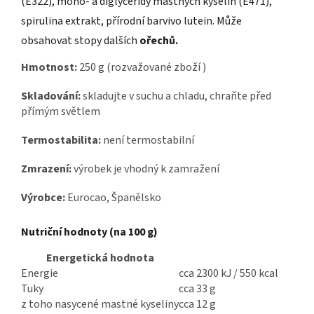
(E322), mono- a diglyceridy mastných kyselin (E471),
spirulina extrakt, přírodní barvivo lutein. Může
obsahovat stopy dalších
ořechů.
Hmotnost:
250 g (rozvažované zboží )
Skladování:
skladujte v suchu a chladu, chraňte před
přímým světlem
Termostabilita:
není termostabilní
Zmrazení:
výrobek je vhodný k zamražení
Výrobce:
Eurocao, Španělsko
Nutriční hodnoty (na 100 g)
Energetická hodnota
Energie
cca 2300 kJ / 550 kcal
Tuky
cca 33 g
z toho nasycené mastné kyseliny
cca 12 g