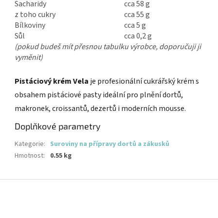
Sacharidy
cca 58 g
z toho cukry
cca 55 g
Bílkoviny
cca 5 g
Sůl
cca 0,2 g
(pokud budeš mít přesnou tabulku výrobce, doporučuji ji
vyměnit)
Pistáciový krém Vela
je profesionální cukrářský krém s
obsahem pistáciové pasty ideální pro plnění dortů,
makronek, croissantů, dezertů i moderních mousse.
Doplňkové parametry
Kategorie
:
Suroviny na přípravy dortů a zákusků
Hmotnost
:
0.55 kg
Z
á
p
a