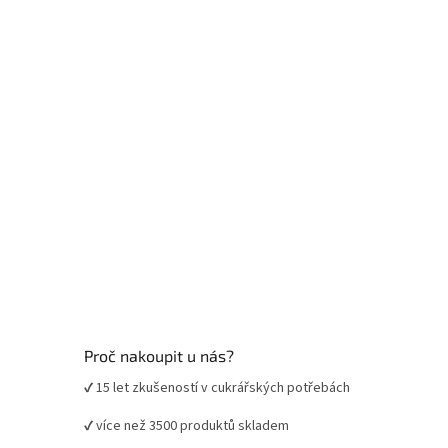
t
í
Proč nakoupit u nás?
✔ 15 let zkušeností v cukrářských potřebách
✔ více než 3500 produktů skladem