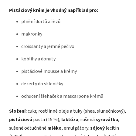
Pistáciový krém je vhodný například pro:
plnění dortů a řezů
makronky
croissanty a jemné pečivo
koblihy a donuty
pistáciové mousse a krémy
dezerty do skleničky
ochucení šlehaček a mascarpone krémů
Složení:
cukr, rostlinné oleje a tuky (shea, slunečnicový),
pistáciová
pasta (15 %),
laktóza
, sušená
syrovátka
,
sušené odtučněné
mléko
, emulgátory:
sójový
lecitin