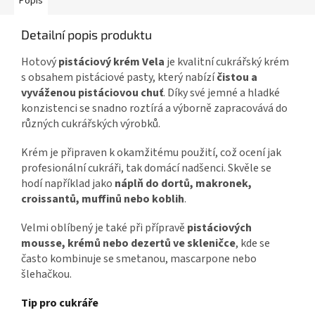
Popis
Detailní popis produktu
Hotový
pistáciový krém Vela
je kvalitní cukrářský krém
s obsahem pistáciové pasty, který nabízí
čistou a
vyváženou pistáciovou chuť
. Díky své jemné a hladké
konzistenci se snadno roztírá a výborně zapracovává do
různých cukrářských výrobků.
Krém je připraven k okamžitému použití, což ocení jak
profesionální cukráři, tak domácí nadšenci. Skvěle se
hodí například jako
náplň do dortů, makronek,
croissantů, muffinů nebo koblih
.
Velmi oblíbený je také při přípravě
pistáciových
mousse, krémů nebo dezertů ve skleničce
, kde se
často kombinuje se smetanou, mascarpone nebo
šlehačkou.
Tip pro cukráře