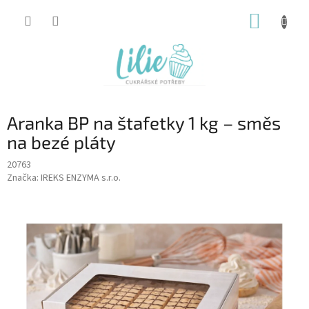
Přejít
NÁKUP
na
obsah
KOŠÍK
Aranka BP na štafetky 1 kg – směs
na bezé pláty
20763
Značka:
IREKS ENZYMA s.r.o.