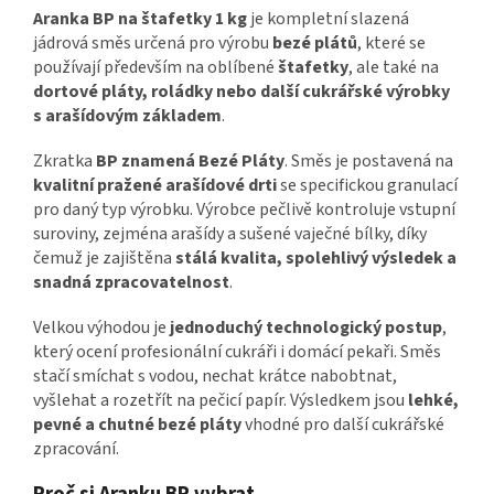
Aranka BP na štafetky 1 kg
je kompletní slazená
jádrová směs určená pro výrobu
bezé plátů
, které se
používají především na oblíbené
štafetky
, ale také na
dortové pláty, roládky nebo další cukrářské výrobky
s arašídovým základem
.
Zkratka
BP znamená Bezé Pláty
. Směs je postavená na
kvalitní pražené arašídové drti
se specifickou granulací
pro daný typ výrobku. Výrobce pečlivě kontroluje vstupní
suroviny, zejména arašídy a sušené vaječné bílky, díky
čemuž je zajištěna
stálá kvalita, spolehlivý výsledek a
snadná zpracovatelnost
.
Velkou výhodou je
jednoduchý technologický postup
,
který ocení profesionální cukráři i domácí pekaři. Směs
stačí smíchat s vodou, nechat krátce nabobtnat,
vyšlehat a rozetřít na pečicí papír. Výsledkem jsou
lehké,
pevné a chutné bezé pláty
vhodné pro další cukrářské
zpracování.
Proč si Aranku BP vybrat