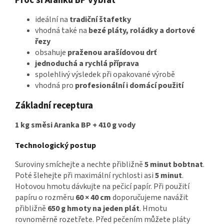
ideální na
tradiční štafetky
vhodná také na
bezé pláty, roládky a dortové
řezy
obsahuje
praženou arašídovou drť
jednoduchá a rychlá příprava
spolehlivý výsledek při opakované výrobě
vhodná pro
profesionální i domácí použití
Základní receptura
1 kg směsi Aranka BP + 410 g vody
Technologický postup
Suroviny smíchejte a nechte přibližně
5 minut bobtnat
.
Poté šlehejte při maximální rychlosti asi
5 minut
.
Hotovou hmotu dávkujte na pečicí papír. Při použití
papíru o rozměru
60 × 40 cm
doporučujeme navážit
přibližně
650 g hmoty na jeden plát
. Hmotu
rovnoměrně rozetřete. Před pečením můžete pláty