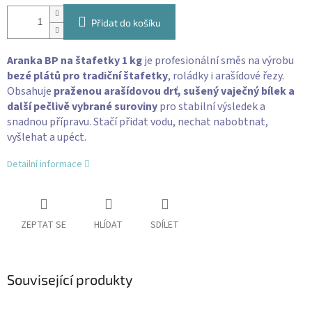
Přidat do košíku
Aranka BP na štafetky 1 kg
je profesionální směs na výrobu
bezé plátů pro tradiční štafetky
, roládky i arašídové řezy.
Obsahuje
praženou arašídovou drť, sušený vaječný bílek a
další pečlivě vybrané suroviny
pro stabilní výsledek a
snadnou přípravu. Stačí přidat vodu, nechat nabobtnat,
vyšlehat a upéct.
Detailní informace
ZEPTAT SE
HLÍDAT
SDÍLET
Související produkty