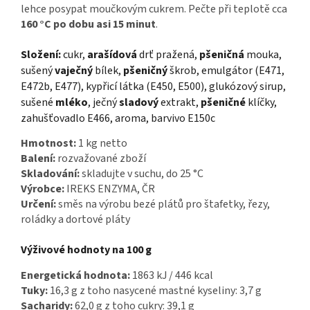
lehce posypat moučkovým cukrem. Pečte při teplotě cca
160 °C po dobu asi 15 minut
.
Složení:
cukr,
arašídová
drť pražená,
pšeničná
mouka,
sušený
vaječný
bílek,
pšeničný
škrob, emulgátor (E471,
E472b, E477), kypřicí látka (E450, E500), glukózový sirup,
sušené
mléko
, ječný
sladový
extrakt,
pšeničné
klíčky,
zahušťovadlo E466, aroma, barvivo E150c
Hmotnost:
1 kg netto
Balení:
rozvažované zboží
Skladování:
skladujte v suchu, do 25 °C
Výrobce:
IREKS ENZYMA, ČR
Určení:
směs na výrobu bezé plátů pro štafetky, řezy,
roládky a dortové pláty
Výživové hodnoty na 100 g
Energetická hodnota:
1863 kJ / 446 kcal
Tuky:
16,3 g z toho nasycené mastné kyseliny: 3,7 g
Sacharidy:
62,0 g z toho cukry: 39,1 g