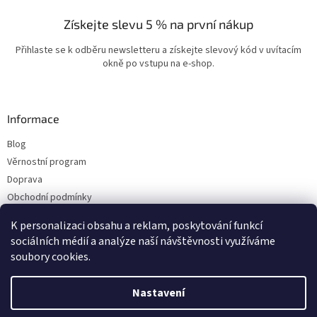
Získejte slevu 5 % na první nákup
Přihlaste se k odběru newsletteru a získejte slevový kód v uvítacím
okně po vstupu na e-shop.
Informace
Blog
Věrnostní program
Doprava
Obchodní podmínky
Ochrana osobních údajů
K personalizaci obsahu a reklam, poskytování funkcí
Kontakty
sociálních médií a analýze naší návštěvnosti využíváme
soubory cookies.
Vytvořil Shoptet
Nastavení