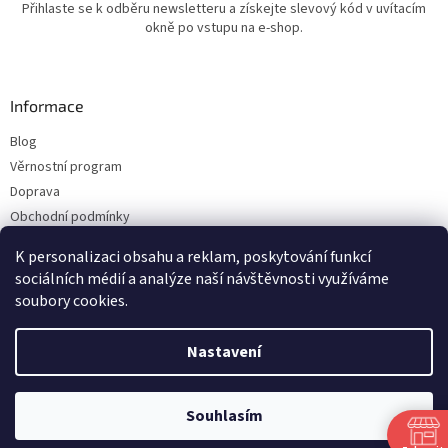
Přihlaste se k odběru newsletteru a získejte slevový kód v uvítacím
okně po vstupu na e-shop.
Informace
Blog
Věrnostní program
Doprava
Obchodní podmínky
Ochrana osobních údajů
K personalizaci obsahu a reklam, poskytování funkcí
Kontakty
sociálních médií a analýze naší návštěvnosti využíváme
soubory cookies.
Vytvořil Shoptet
Nastavení
Copyright 2026
ESHOP LILIE
. Všechna práva vyhrazena.
Upravit nastavení
Souhlasím
cookies