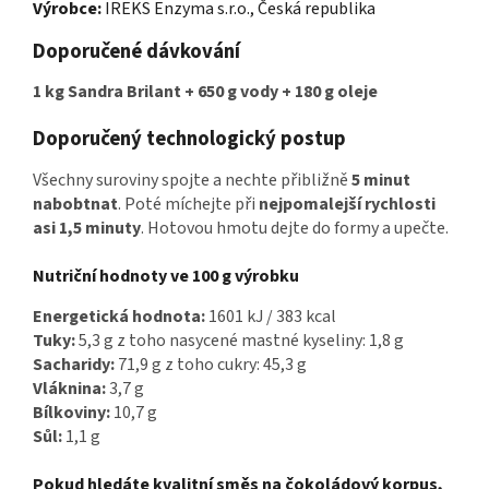
Výrobce:
IREKS Enzyma s.r.o., Česká republika
Doporučené dávkování
1 kg Sandra Brilant + 650 g vody + 180 g oleje
Doporučený technologický postup
Všechny suroviny spojte a nechte přibližně
5 minut
nabobtnat
. Poté míchejte při
nejpomalejší rychlosti
asi 1,5 minuty
. Hotovou hmotu dejte do formy a upečte.
Nutriční hodnoty ve 100 g výrobku
Energetická hodnota:
1601 kJ / 383 kcal
Tuky:
5,3 g z toho nasycené mastné kyseliny: 1,8 g
Sacharidy:
71,9 g z toho cukry: 45,3 g
Vláknina:
3,7 g
Bílkoviny:
10,7 g
Sůl:
1,1 g
Pokud hledáte kvalitní směs na čokoládový korpus,