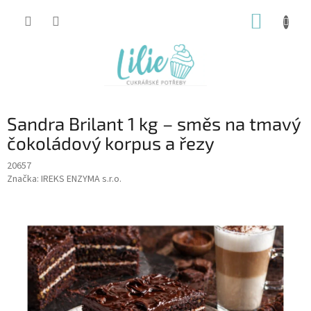
Přejít
NÁKUP
na
obsah
KOŠÍK
Sandra Brilant 1 kg – směs na tmavý
čokoládový korpus a řezy
20657
Značka:
IREKS ENZYMA s.r.o.