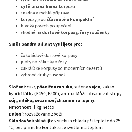
sytě tmavá barva
korpusu
snadná a rychlá příprava
korpusy jsou
šťavnaté a kompaktní
hladký povrch po upečení
vhodné na
dortové korpusy, řezy i sušenky
Směs Sandra Brilant využijete pro:
čokoládové dortové korpusy
pláty na zákusky a řezy
cukrářské korpusy do moderních dezertů
vybrané druhy sušenek
Složení:
cukr,
pšeničná mouka
, sušená
vejce
, kakao,
kypřicí látky (E450, E500), aroma. Může obsahovat stopy
sóji, mléka, sezamových semen a lupiny
.
Hmotnost:
1 kg netto
Balení:
rozvažované zboží
Skladování:
skladujte v suchu a chladu při teplotě do 25
°C, bez přímého kontaktu se světlem a teplem