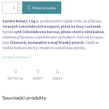
Přidat do košíku
Sandra Brilant 1 kg
je profesionální sypká směs na přípravu
tmavých čokoládových korpusů, plátů na řezy i sušenek
.
Vyniká
sytě čokoládovou barvou, plnou chutí a vůní kakaa
,
snadnou přípravou a spolehlivým výsledkem. Hotové korpusy
jsou
šťavnaté, kompaktní a mají hladký povrch
, takže se
skvěle hodí pro dorty i moderní cukrářskou výrobu.
Detailní informace
ZEPTAT SE
HLÍDAT
SDÍLET
Související produkty