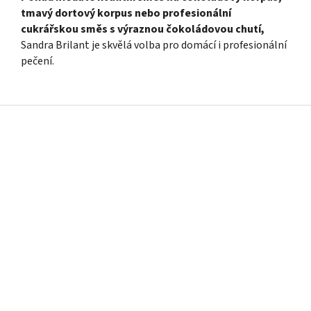
tmavý dortový korpus nebo profesionální
cukrářskou směs s výraznou čokoládovou chutí,
Sandra Brilant je skvělá volba pro domácí i profesionální
pečení.
Z
á
p
a
t
í