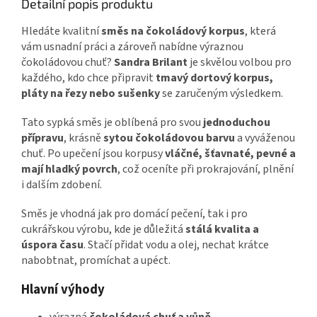
Detailní popis produktu
Hledáte kvalitní
směs na čokoládový korpus
, která
vám usnadní práci a zároveň nabídne výraznou
čokoládovou chuť?
Sandra Brilant
je skvělou volbou pro
každého, kdo chce připravit
tmavý dortový korpus,
pláty na řezy nebo sušenky
se zaručeným výsledkem.
Tato sypká směs je oblíbená pro svou
jednoduchou
přípravu
, krásně
sytou čokoládovou barvu
a vyváženou
chuť. Po upečení jsou korpusy
vláčné, šťavnaté, pevné a
mají hladký povrch
, což oceníte při prokrajování, plnění
i dalším zdobení.
Směs je vhodná jak pro domácí pečení, tak i pro
cukrářskou výrobu, kde je důležitá
stálá kvalita a
úspora času
. Stačí přidat vodu a olej, nechat krátce
nabobtnat, promíchat a upéct.
Hlavní výhody
výrazná
čokoládová chuť a vůně