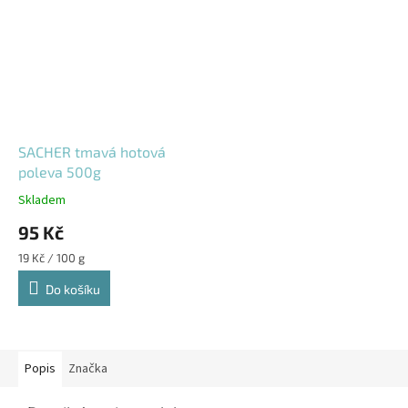
SACHER tmavá hotová
poleva 500g
Skladem
95 Kč
Měrná
19 Kč / 100 g
cena:
Do košíku
Popis
Značka