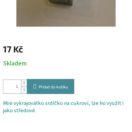
17 Kč
Měrná
Skladem
cena:
Přidat do košíku
Mini vykrajovátko srdíčko na cukroví, lze ho využít i
jako středové