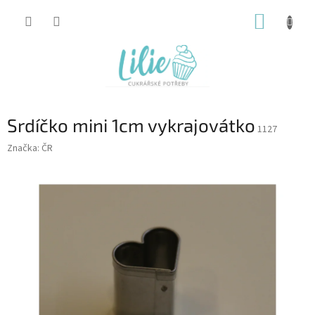
Přejít
NÁKUP
na
obsah
KOŠÍK
Srdíčko mini 1cm vykrajovátko
1127
Značka:
ČR