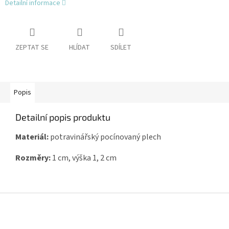
Detailní informace
ZEPTAT SE
HLÍDAT
SDÍLET
Popis
Detailní popis produktu
Materiál:
potravinářský pocínovaný plech
Rozměry:
1 cm, výška 1, 2 cm
Z
á
p