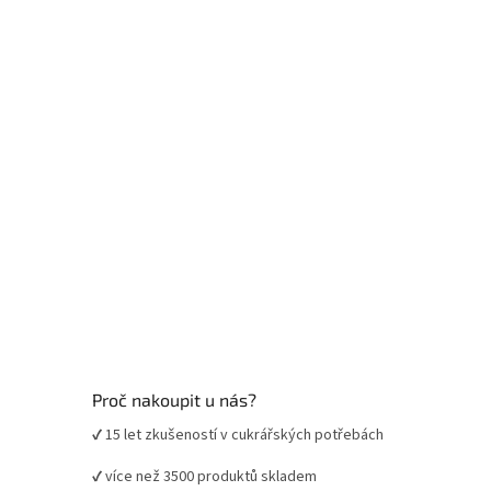
a
t
í
Proč nakoupit u nás?
✔ 15 let zkušeností v cukrářských potřebách
✔ více než 3500 produktů skladem