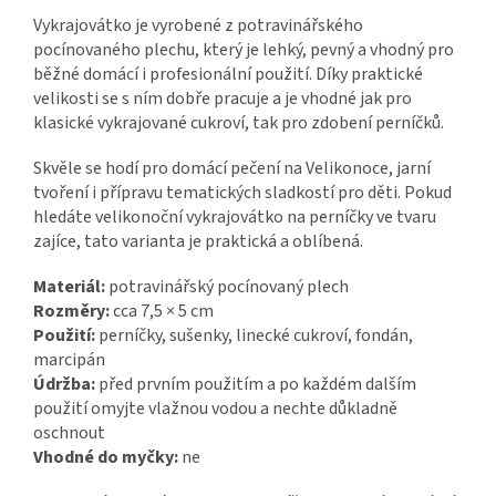
Vykrajovátko je vyrobené z potravinářského
pocínovaného plechu, který je lehký, pevný a vhodný pro
běžné domácí i profesionální použití. Díky praktické
velikosti se s ním dobře pracuje a je vhodné jak pro
klasické vykrajované cukroví, tak pro zdobení perníčků.
Skvěle se hodí pro domácí pečení na Velikonoce, jarní
tvoření i přípravu tematických sladkostí pro děti. Pokud
hledáte velikonoční vykrajovátko na perníčky ve tvaru
zajíce, tato varianta je praktická a oblíbená.
Materiál:
potravinářský pocínovaný plech
Rozměry:
cca 7,5 × 5 cm
Použití:
perníčky, sušenky, linecké cukroví, fondán,
marcipán
Údržba:
před prvním použitím a po každém dalším
použití omyjte vlažnou vodou a nechte důkladně
oschnout
Vhodné do myčky:
ne