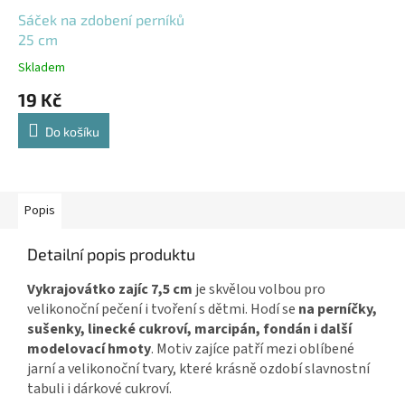
Sáček na zdobení perníků
25 cm
Skladem
19 Kč
Do košíku
Popis
Detailní popis produktu
Vykrajovátko zajíc 7,5 cm
je skvělou volbou pro
velikonoční pečení i tvoření s dětmi. Hodí se
na perníčky,
sušenky, linecké cukroví, marcipán, fondán i
další
modelovací hmoty
. Motiv zajíce patří mezi oblíbené
jarní a velikonoční tvary, které krásně ozdobí slavnostní
tabuli i dárkové cukroví.