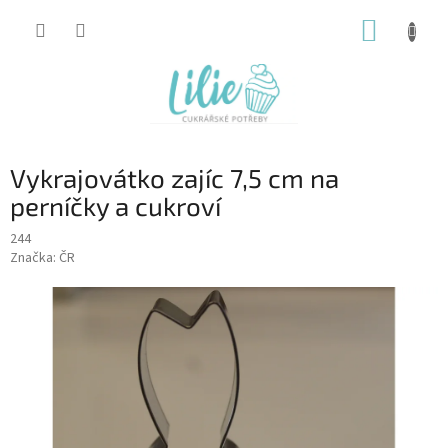
Přejít
NÁKUP
na
obsah
KOŠÍK
Vykrajovátko zajíc 7,5 cm na
perníčky a cukroví
244
Značka:
ČR