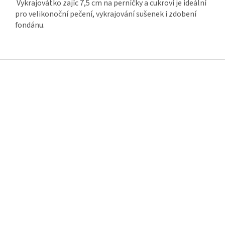
Vykrajovátko zajíc 7,5 cm na perníčky a cukroví je ideální
pro velikonoční pečení, vykrajování sušenek i zdobení
fondánu.
Z
á
p
a
t
í