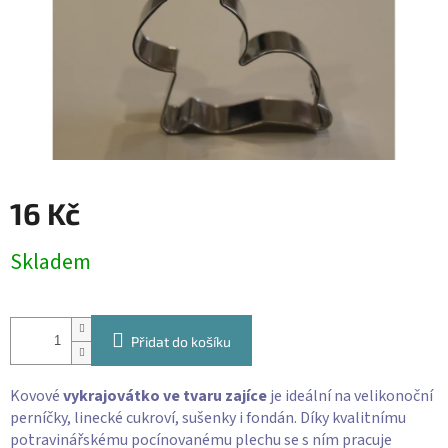
16 Kč
Měrná
Skladem
cena:
Přidat do košíku
Kovové
vykrajovátko ve tvaru zajíce
je ideální na velikonoční
perníčky, linecké cukroví, sušenky i fondán. Díky kvalitnímu
potravinářskému pocínovanému plechu se s ním pracuje