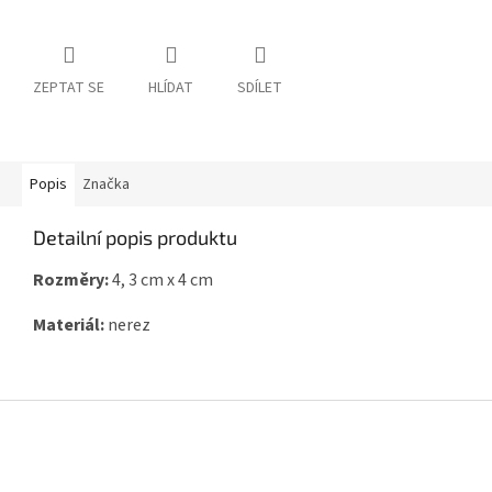
ZEPTAT SE
HLÍDAT
SDÍLET
Popis
Značka
Detailní popis produktu
Rozměry:
4, 3 cm x 4 cm
Materiál:
nerez
Z
á
p
a