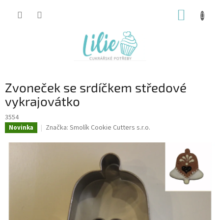
Přejít
NÁKUP
na
obsah
KOŠÍK
Zvoneček se srdíčkem středové
vykrajovátko
3554
Značka:
Smolík Cookie Cutters s.r.o.
Novinka