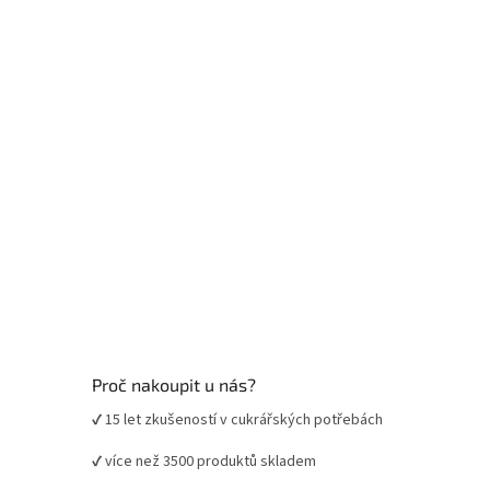
t
í
Proč nakoupit u nás?
✔ 15 let zkušeností v cukrářských potřebách
✔ více než 3500 produktů skladem