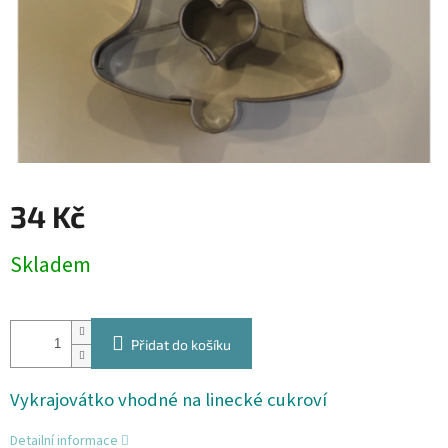
34 Kč
Měrná
Skladem
cena:
Přidat do košíku
Vykrajovátko vhodné na linecké cukroví
Detailní informace