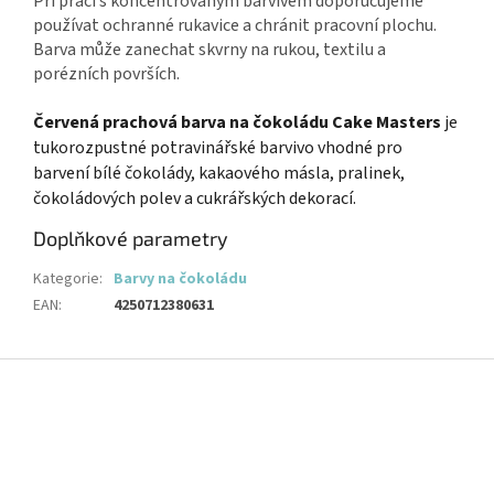
Při práci s koncentrovaným barvivem doporučujeme
používat ochranné rukavice a chránit pracovní plochu.
Barva může zanechat skvrny na rukou, textilu a
porézních površích.
Červená prachová barva na čokoládu Cake Masters
je
tukorozpustné potravinářské barvivo vhodné pro
barvení bílé čokolády, kakaového másla, pralinek,
čokoládových polev a cukrářských dekorací.
Doplňkové parametry
Kategorie
:
Barvy na čokoládu
EAN
:
4250712380631
Z
á
p
a
t
í