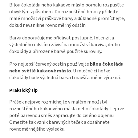
Bílou čokoládu nebo kakaové máslo pomalu rozpusťte
obvyklým způsobem. Do rozpuštěné hmoty přidejte
malé množství práškové barvy a důkladně promíchejte,
dokud nevznikne rovnoměrný odstín.
Barvu doporučujeme přidávat postupně. Intenzita
výsledného odstínu závisí na množství barviva, druhu
čokolády a přirozené barvě použité suroviny.
Pro nejlepší červený odstín používejte
bílou čokoládu
nebo světlé kakaové máslo
. U mléčné či hořké
čokolády bude výsledná barva tmavší a méně výrazná.
Praktický tip
Prášek nejprve rozmíchejte v malém množství
rozpuštěného kakaového másla nebo čokolády. Teprve
poté barevnou směs zapracujte do celého objemu.
Omezíte tak vznik barevných teček a dosáhnete
rovnoměrnějšího výsledku.