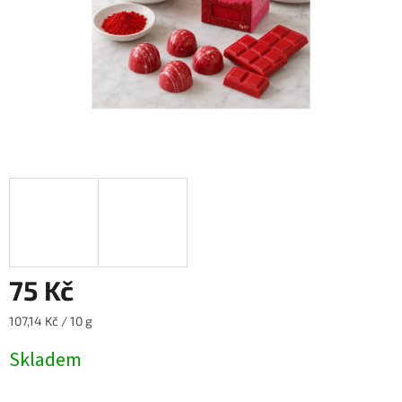
75 Kč
Měrná
107,14 Kč / 10 g
cena:
Skladem