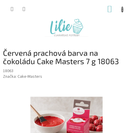
Přejít
NÁKUP
na
obsah
KOŠÍK
Červená prachová barva na
čokoládu Cake Masters 7 g 18063
18063
Značka:
Cake-Masters