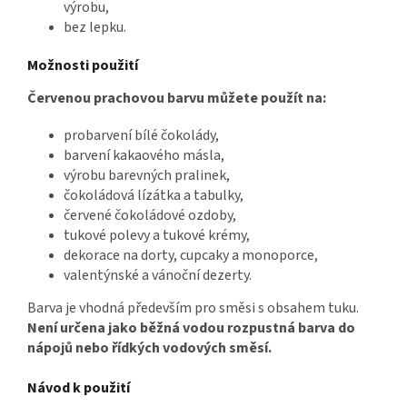
výrobu,
bez lepku.
Možnosti použití
Červenou prachovou barvu můžete použít na:
probarvení bílé čokolády,
barvení kakaového másla,
výrobu barevných pralinek,
čokoládová lízátka a tabulky,
červené čokoládové ozdoby,
tukové polevy a tukové krémy,
dekorace na dorty, cupcaky a monoporce,
valentýnské a vánoční dezerty.
Barva je vhodná především pro směsi s obsahem tuku.
Není určena jako běžná vodou rozpustná barva do
nápojů nebo řídkých vodových směsí.
Návod k použití