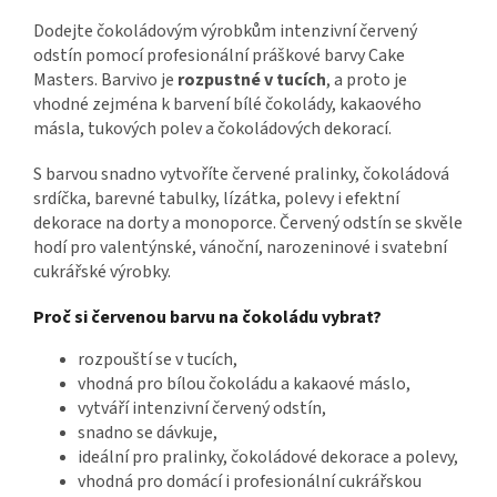
Dodejte čokoládovým výrobkům intenzivní červený
odstín pomocí profesionální práškové barvy Cake
Masters. Barvivo je
rozpustné v tucích
, a proto je
vhodné zejména k barvení bílé čokolády, kakaového
másla, tukových polev a čokoládových dekorací.
S barvou snadno vytvoříte červené pralinky, čokoládová
srdíčka, barevné tabulky, lízátka, polevy i efektní
dekorace na dorty a monoporce. Červený odstín se skvěle
hodí pro valentýnské, vánoční, narozeninové i svatební
cukrářské výrobky.
Proč si červenou barvu na čokoládu vybrat?
rozpouští se v tucích,
vhodná pro bílou čokoládu a kakaové máslo,
vytváří intenzivní červený odstín,
snadno se dávkuje,
ideální pro pralinky, čokoládové dekorace a polevy,
vhodná pro domácí i profesionální cukrářskou