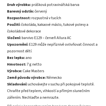
Druh výrobku:
prášková potravinářská barva
Barevný odstín:
červený
Rozpustnost:
rozpustná v tucích
Použití:
čokoláda, kakaové máslo, tukové polevy a
čokoládové dekorace
Složení:
barvivo E129 – červeň Allura AC
Upozornění:
E129 může nepříznivě ovlivňovat činnost a
pozornost dětí.
Bez lepku:
ano
Hmotnost:
7 g netto
Výrobce:
Cake Masters
Země původu výrobce:
Německo
Skladování:
uchovávejte v suchu při pokojové teplotě.
Chraňte před teplem, vlhkostí a přímým slunečním
zářením. Nechlaďte a nemrazte.