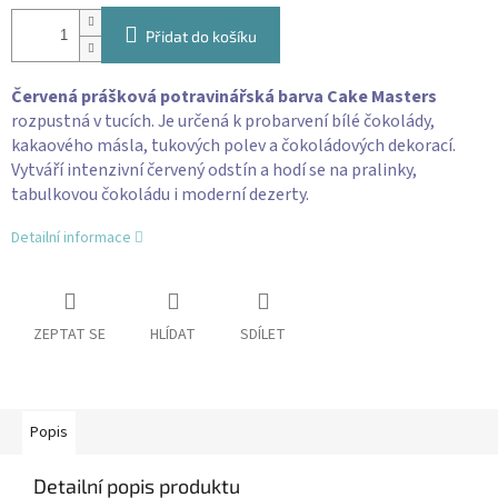
Přidat do košíku
Červená prášková potravinářská barva Cake Masters
rozpustná v tucích. Je určená k probarvení bílé čokolády,
kakaového másla, tukových polev a čokoládových dekorací.
Vytváří intenzivní červený odstín a hodí se na pralinky,
tabulkovou čokoládu i moderní dezerty.
Detailní informace
ZEPTAT SE
HLÍDAT
SDÍLET
Popis
Detailní popis produktu