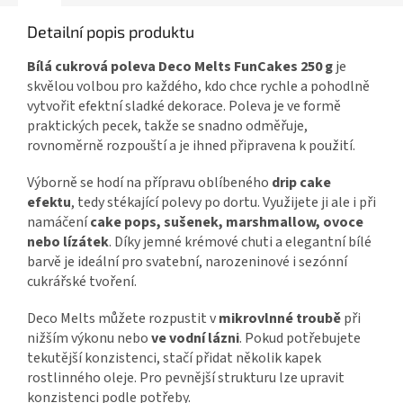
Detailní popis produktu
Bílá cukrová poleva Deco Melts FunCakes 250 g
je
skvělou volbou pro každého, kdo chce rychle a pohodlně
vytvořit efektní sladké dekorace. Poleva je ve formě
praktických pecek, takže se snadno odměřuje,
rovnoměrně rozpouští a je ihned připravena k použití.
Výborně se hodí na přípravu oblíbeného
drip cake
efektu
, tedy stékající polevy po dortu. Využijete ji ale i při
namáčení
cake pops, sušenek, marshmallow, ovoce
nebo lízátek
. Díky jemné krémové chuti a elegantní bílé
barvě je ideální pro svatební, narozeninové i sezónní
cukrářské tvoření.
Deco Melts můžete rozpustit v
mikrovlnné troubě
při
nižším výkonu nebo
ve vodní lázni
. Pokud potřebujete
tekutější konzistenci, stačí přidat několik kapek
rostlinného oleje. Pro pevnější strukturu lze upravit
konzistenci podle potřeby.