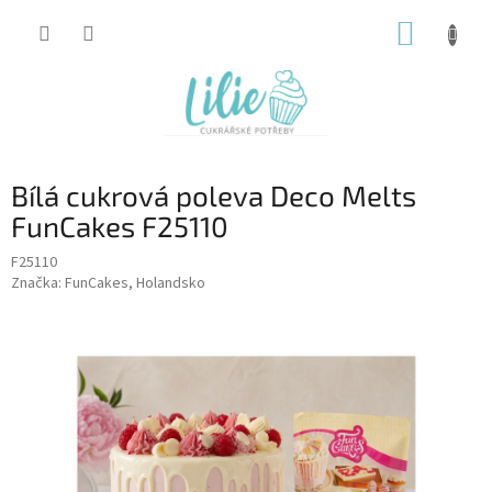
Přejít
NÁKUP
na
obsah
KOŠÍK
Bílá cukrová poleva Deco Melts
FunCakes F25110
F25110
Značka:
FunCakes, Holandsko