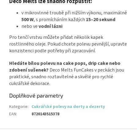
Deco Melts lze snadno rozpustit:
v mikrovlnné troubě při nižším výkonu, maximálně
500 W
, s promícháním každých
15–20 sekund
nebo ve
vodní lázni
Pro tenčí vrstvu můžete přidat několik kapek
rostlinného oleje. Pokud chcete polevu pevnější, upravte
konzistenci podle potřeby při zpracování.
Hledáte bílou polevu na cake pops, drip cake nebo
zdobení sušenek?
Deco Melts FunCakes v peckách jsou
praktické, snadno roztavitelné a skvělé pro rychlé
cukrářské dekorace.
Doplňkové parametry
Kategorie
:
Cukrářské polevy na dorty a dezerty
EAN
:
8720143515378
Z