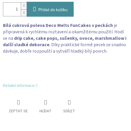
Přidat do košíku
Bílá cukrová poleva Deco Melts FunCakes v peckách
je
připravená k rychlému roztavení a okamžitému použití. Hodí
se na
drip cake, cake pops, sušenky, ovoce, marshmallow i
další sladké dekorace
. Díky praktické formě pecek se snadno
dávkuje, dobře rozpouští a vytváří hladký bílý povrch.
Detailní informace
ZEPTAT SE
HLÍDAT
SDÍLET