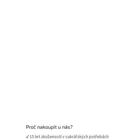
á
p
a
t
í
Proč nakoupit u nás?
✔ 15 let zkušeností v cukrářských potřebách