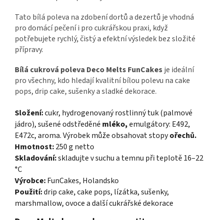
Tato bílá poleva na zdobení dortů a dezertů je vhodná
pro domácí pečení i pro cukrářskou praxi, když
potřebujete rychlý, čistý a efektní výsledek bez složité
přípravy.
Bílá cukrová poleva Deco Melts FunCakes
je ideální
pro všechny, kdo hledají kvalitní bílou polevu na cake
pops, drip cake, sušenky a sladké dekorace.
Složení:
cukr, hydrogenovaný rostlinný tuk (palmové
jádro), sušené odstředěné
mléko,
emulgátory: E492,
E472c, aroma. Výrobek může obsahovat stopy
ořechů.
Hmotnost:
250 g netto
Skladování:
skladujte v suchu a temnu při teplotě 16–22
°C
Výrobce:
FunCakes, Holandsko
Použití:
drip cake, cake pops, lízátka, sušenky,
marshmallow, ovoce a další cukrářské dekorace