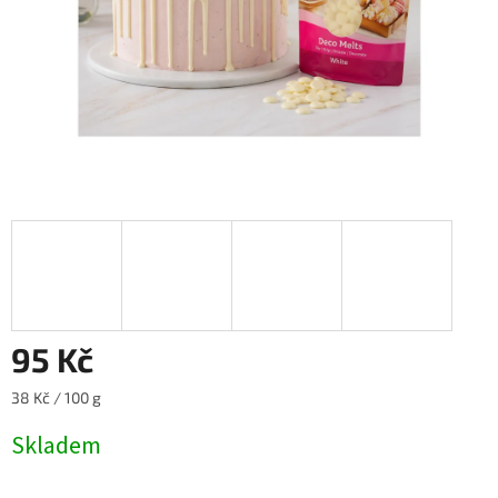
95 Kč
Měrná
38 Kč / 100 g
cena:
Skladem