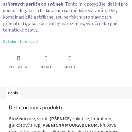
stříbrných perliček a tyčinek
. Tento mix posypů je ideální pro
dodání elegance a lesku vašim cukrářským výtvorům. Díky
kombinaci bílé a stříbrné jsou perfektní pro slavnostní
příležitosti, jako jsou svatby, narozeniny, výročí nebo jiné
tematické oslavy.
Detailní informace
ZEPTAT SE
HLÍDAT
SDÍLET
Popis
Detailní popis produktu
Složení:
cukr, škrob
(PŠENICE,
kukuřice, brambory),
glukózový sirup,
PŠENIČNÁ MOUKA DURUM,
křupavá
rýže, rýžová mouka, cukrový sirup, dextróza, moučkový