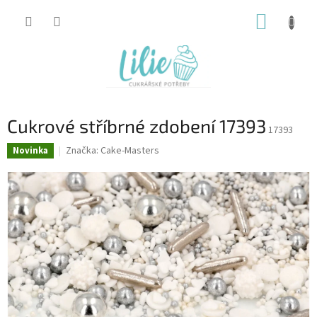
Přejít
NÁKUP
na
obsah
KOŠÍK
Cukrové stříbrné zdobení 17393
17393
Značka:
Cake-Masters
Novinka