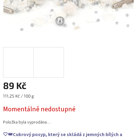
89 Kč
Měrná
111,25 Kč / 100 g
cena:
Momentálně nedostupné
Položka byla vyprodána…
🤍👑Cukrový posyp, který se skládá z jemných bílých a