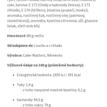
cukr, barviva: E 172 (Oxidy a hydroxidy železa), E 173
(Hliník), E 174 (Stříbro); želatina (prasečí, hovězí),
aromata, rostlinný tuk, rostlinný olej (palmový,
slunečnicový), aromata, kyselina citronová, sůl, glazura:
šelak, včelí vosk bílý.
Hmotnost:
80 g netto
Skladujeme do
v suchu a v chladu
Výrobce:
Cake-Masters, Německo
Výživové údaje na 100 g (průměrné hodnoty):
Energetická hodnota: 1650 kJ / 391 kcal
Tuky: 1,4 g
- z toho nasycené mastné kyseliny: 0,1 g
Sacharidy: 94,5 g
- z toho cukry: 79 g