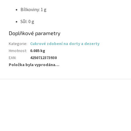
Bílkoviny: 1 g
Sůl: 0 g
Doplňkové parametry
Kategorie
:
Cukrové zdobení na dorty a dezerty
Hmotnost
:
0.085 kg
EAN
:
4250712373930
Položka byla vyprodána…
Z
á
p
a
t
í