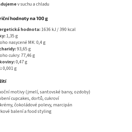
adujeme
v suchu a chladu
riční hodnoty na 100 g
ergetická hodnota:
1636 kJ / 390 kcal
ky:
1,35 g
toho nasycené MK: 0,4 g
charidy:
93,65 g
toho cukry: 77,46 g
lkoviny:
0,47 g
:
0,001 g
ití
noční motivy (jmelí, santovské barvy, ozdoby)
obení cupcakes, dortů, cukroví
 krémy, čokoládové polevy, marcipán
rkové balení a food styling