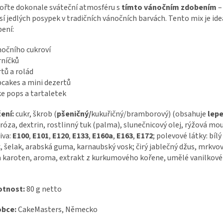
ořte dokonale sváteční atmosféru s
tímto vánočním zdobením
–
í jedlých posypek v tradičních vánočních barvách. Tento mix je ide
ení:
nočního cukroví
rníčků
rtů a rolád
pcakes a mini dezertů
ke pops a tartaletek
ení:
cukr, škrob (
pšeničný/
kukuřičný/bramborový) (obsahuje
lepe
róza, dextrin, rostlinný tuk (palma), slunečnicový olej, rýžová mo
iva:
E100
,
E101
,
E120
,
E133
,
E160a
,
E163
,
E172
; polevové látky: bílý
, šelak, arabská guma, karnaubský vosk; čirý jablečný džus, mrkvov
 karoten, aroma, extrakt z kurkumového kořene, umělé vanilkov
tnost:
80 g netto
obce:
CakeMasters, Německo