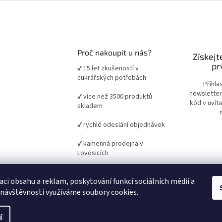
Proč nakoupit u nás?
Získejt
pr
✔ 15 let zkušeností v
cukrářských potřebách
Přihla
newsletter
✔ více než 3500 produktů
kód v uvít
skladem
✔ rychlé odeslání objednávek
✔ kamenná prodejna v
Lovosicích
✔ ověřené suroviny a pomůcky
aci obsahu a reklam, poskytování funkcí sociálních médií a
pro domácí i profesionální
pečení
 návštěvnosti využíváme soubory cookies.
í