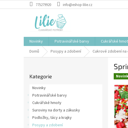
Přejít
775279920
info@eshop-lilie.cz
na
obsah
Novinky
Potravinářské barvy
Cukrářské hmo
Domů
Posypy a zdobení
Cukrové zdobení na 
P
Spri
o
Přeskočit
s
Kategorie
kategorie
Novin
t
r
Novinky
a
Potravinářské barvy
n
Cukrářské hmoty
n
í
Suroviny na dorty a zákusky
p
Podložky, tácy a krajky
a
Posypy a zdobení