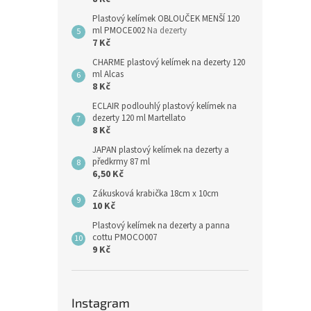
Plastový kelímek OBLOUČEK MENŠÍ 120
ml PMOCE002
Na dezerty
7 Kč
CHARME plastový kelímek na dezerty 120
ml Alcas
8 Kč
ECLAIR podlouhlý plastový kelímek na
dezerty 120 ml Martellato
8 Kč
JAPAN plastový kelímek na dezerty a
předkrmy 87 ml
6,50 Kč
Zákusková krabička 18cm x 10cm
10 Kč
Plastový kelímek na dezerty a panna
cottu PMOCO007
9 Kč
Instagram