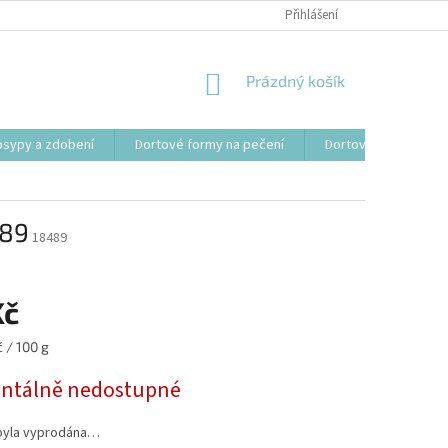
Přihlášení
NÁKUPNÍ
Prázdný košík
KOŠÍK
osypy a zdobení
Dortové formy na pečení
Dortové svíčky, fon
489
18489
Kč
 / 100 g
tálně nedostupné
byla vyprodána…