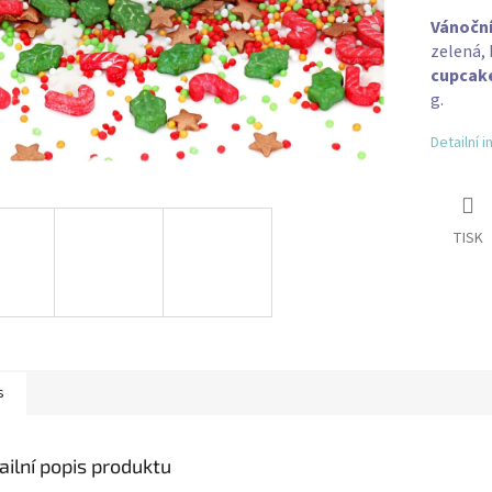
Vánoční
zelená, 
cupcake
g.
Detailní 
TISK
s
ailní popis produktu