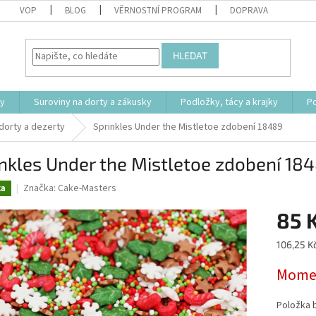
VOP
BLOG
VĚRNOSTNÍ PROGRAM
DOPRAVA
HLEDAT
ty
Suroviny na dorty a zákusky
Podložky, tácy a krajky
P
dorty a dezerty
Sprinkles Under the Mistletoe zdobení 18489
nkles Under the Mistletoe zdobení 18
Značka:
Cake-Masters
ka
85 
Měrná
106,25 Kč
cena:
Momen
Položka 