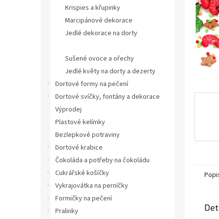
n
Krispies a křupinky
e
Marcipánové dekorace
l
Jedlé dekorace na dorty
Cukrové zdobení na dorty a dezerty
Sušené ovoce a ořechy
Jedlé květy na dorty a dezerty
Dortové formy na pečení
Dortové svíčky, fontány a dekorace
Výprodej
Plastové kelímky
Bezlepkové potraviny
Dortové krabice
Čokoláda a potřeby na čokoládu
Cukrářské košíčky
Popi
Vykrajovátka na perníčky
Formičky na pečení
Det
Pralinky