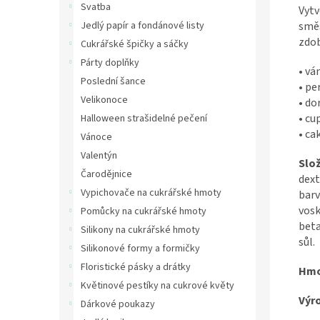
Svatba
Vytv
směs
Jedlý papír a fondánové listy
zdob
Cukrářské špičky a sáčky
Párty doplňky
• vá
Poslední šance
• pe
Velikonoce
• do
• cu
Halloween strašidelné pečení
• ca
Vánoce
Valentýn
Slož
Čarodějnice
dext
Vypichovače na cukrářské hmoty
barv
vosk
Pomůcky na cukrářské hmoty
beta
Silikony na cukrářské hmoty
sůl.
Silikonové formy a formičky
Floristické pásky a drátky
Hmo
Květinové pestíky na cukrové květy
Výr
Dárkové poukazy