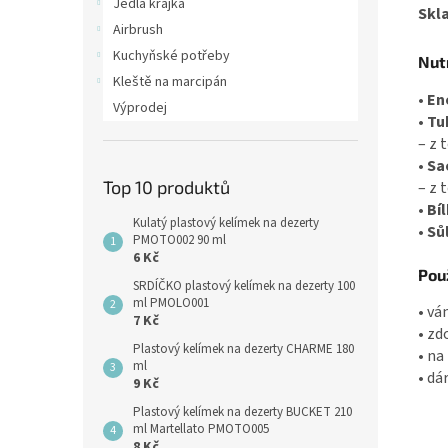
Jedlá krajka
Skl
Airbrush
Kuchyňské potřeby
Nut
Kleště na marcipán
•
En
Výprodej
•
Tu
– z 
•
Sa
Top 10 produktů
– z 
•
Bí
Kulatý plastový kelímek na dezerty
•
Sůl
PMOTO002 90 ml
6 Kč
Použ
SRDÍČKO plastový kelímek na dezerty 100
ml PMOLO001
• vá
7 Kč
• zd
Plastový kelímek na dezerty CHARME 180
• na
ml
• dá
9 Kč
Plastový kelímek na dezerty BUCKET 210
ml Martellato PMOTO005
8 Kč