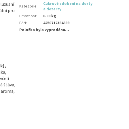
Cukrové zdobení na dorty
 luxusní
Kategorie
:
a dezerty
ální pro
Hmotnost
:
0.09 kg
EAN
:
4250712384899
Položka byla vyprodána…
k),
uka,
 včelí
á šťáva,
é aroma,