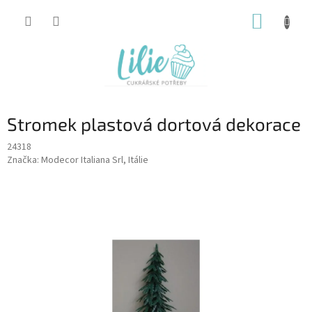
Přejít
NÁKUP
na
obsah
KOŠÍK
Stromek plastová dortová dekorace
24318
Značka:
Modecor Italiana Srl, Itálie