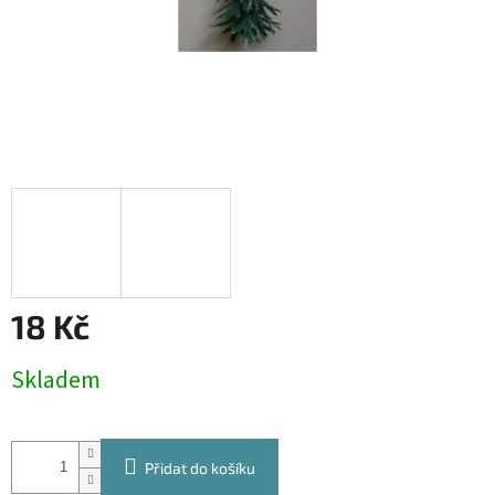
18 Kč
Měrná
Skladem
cena:
Přidat do košíku