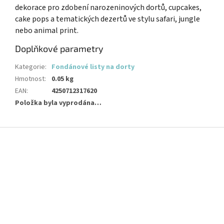
dekorace pro zdobení narozeninových dortů, cupcakes,
cake pops a tematických dezertů ve stylu safari, jungle
nebo animal print.
Doplňkové parametry
Kategorie
:
Fondánové listy na dorty
Hmotnost
:
0.05 kg
EAN
:
4250712317620
Položka byla vyprodána…
Z
á
p
a
t
í