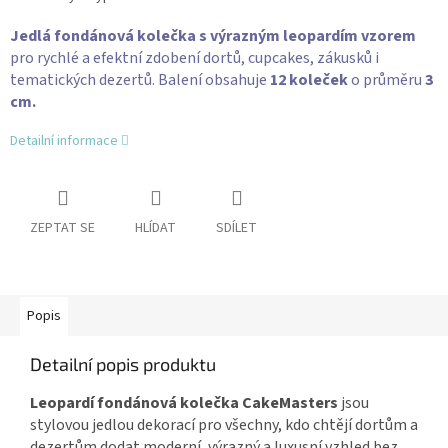
Jedlá fondánová kolečka s výrazným leopardím vzorem
pro rychlé a efektní zdobení dortů, cupcakes, zákusků i
tematických dezertů. Balení obsahuje
12 koleček
o průměru
3
cm.
Detailní informace
ZEPTAT SE
HLÍDAT
SDÍLET
Popis
Detailní popis produktu
Leopardí fondánová kolečka CakeMasters
jsou
stylovou jedlou dekorací pro všechny, kdo chtějí dortům a
dezertům dodat moderní, výrazný a luxusní vzhled bez