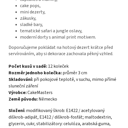
cake pops,
mini dezerty,
zákusky,
sladké bary,
tematické safari a jungle oslavy,
moderní dorty s animal print motivem.
Doporučujeme pokládat na hotový dezert krátce před
servírováním, aby si dekorace zachovala pěkný vzhled.
Počet kusů v sadě:
12 koleček
Rozměr jednoho kolečka:
průměr 3 cm
Skladování:
při pokojové teplotě, v suchu, mimo přímé
sluneční záření
Výrobce:
CakeMasters
Země původu:
Německo
Složení:
modifikovaný škrob: E1422 / acetylovaný
diškrob-adipát, E1412 / diškrob-fosfát; maltodextrin,
glycerin, cukr, stabilizátory: celulóza, arabská guma,