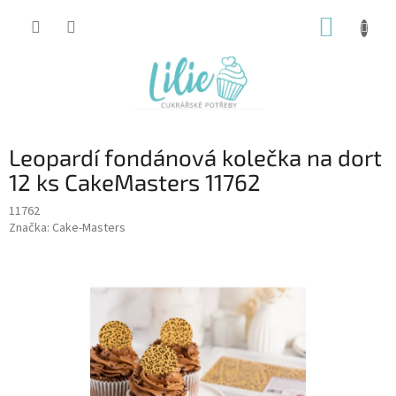
Přejít
NÁKUP
na
obsah
KOŠÍK
Leopardí fondánová kolečka na dort
12 ks CakeMasters 11762
11762
Značka:
Cake-Masters