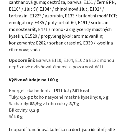
xanthanová guma; dextróza, barviva: E151 / černá PN,
E110* / žluť SY, E104* / chinolinová žluť, E102* /
tartrazin, E122* / azorubin, E133 / brilantní modř FCF;
emulgátory: E435 / polysorbát 60, E491 / sorbitan
monostearát, E471 / mono- a diglyceridy mastných
kyselin, E1520 / propylenglykol; aroma: vanilin;
konzervanty: E202 / sorban draselný, E330 / kyselina
citronová; voda.
Upozornění:
Barviva E110, E104, E102 a E122 mohou
nepříznivě ovlivňovat činnost a pozornost dětí.
Výživové údaje na 100 g
Energetická hodnota:
1511 kJ / 361 kcal
Tuky:
0,5 g
z toho nasycené mastné kyseliny:
0,5 g
Sacharidy:
88,9 g
z toho cukry:
8,7 g
Bílkoviny:
0,2 g
Sůl:
0 g
Leopardí fondánová kolečka na dort jsou ideální jedlé