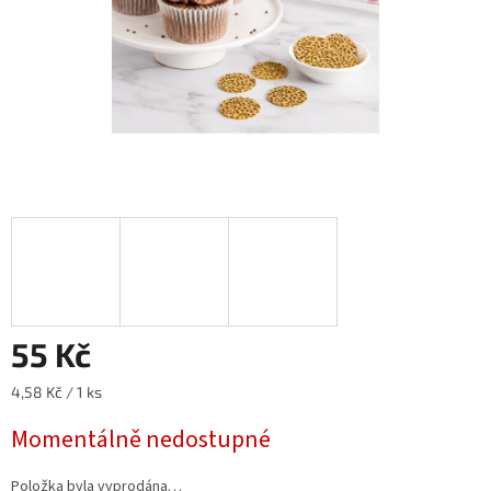
55 Kč
Měrná
4,58 Kč / 1 ks
cena:
Momentálně nedostupné
Položka byla vyprodána…