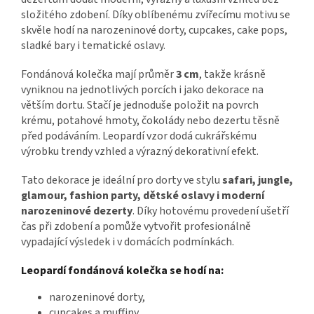
složitého zdobení. Díky oblíbenému zvířecímu motivu se
skvěle hodí na narozeninové dorty, cupcakes, cake pops,
sladké bary i tematické oslavy.
Fondánová kolečka mají průměr
3 cm
, takže krásně
vyniknou na jednotlivých porcích i jako dekorace na
větším dortu. Stačí je jednoduše položit na povrch
krému, potahové hmoty, čokolády nebo dezertu těsně
před podáváním. Leopardí vzor dodá cukrářskému
výrobku trendy vzhled a výrazný dekorativní efekt.
Tato dekorace je ideální pro dorty ve stylu
safari, jungle,
glamour, fashion party, dětské oslavy i moderní
narozeninové dezerty
. Díky hotovému provedení ušetří
čas při zdobení a pomůže vytvořit profesionálně
vypadající výsledek i v domácích podmínkách.
Leopardí fondánová kolečka se hodí na:
narozeninové dorty,
cupcakes a muffiny,