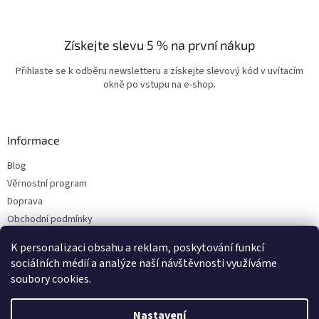
Získejte slevu 5 % na první nákup
Přihlaste se k odběru newsletteru a získejte slevový kód v uvítacím
okně po vstupu na e-shop.
Informace
Blog
Věrnostní program
Doprava
Obchodní podmínky
Ochrana osobních údajů
K personalizaci obsahu a reklam, poskytování funkcí
Kontakty
sociálních médií a analýze naší návštěvnosti využíváme
soubory cookies.
Vytvořil Shoptet
Nastavení