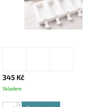
345 Kč
Měrná
Skladem
cena: