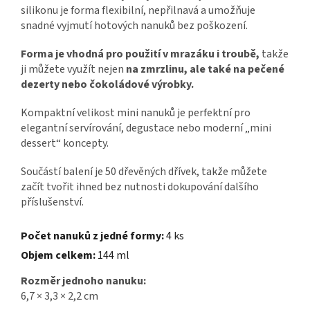
silikonu je forma flexibilní, nepřilnavá a umožňuje
snadné vyjmutí hotových nanuků bez poškození.
Forma je vhodná pro použití v mrazáku i troubě,
takže
ji můžete využít nejen
na zmrzlinu, ale také na pečené
dezerty nebo čokoládové výrobky.
Kompaktní velikost mini nanuků je perfektní pro
elegantní servírování, degustace nebo moderní „mini
dessert“ koncepty.
Součástí balení je 50 dřevěných dřívek, takže můžete
začít tvořit ihned bez nutnosti dokupování dalšího
příslušenství.
Počet nanuků z jedné formy:
4 ks
Objem celkem:
144 ml
Rozměr jednoho nanuku:
6,7 × 3,3 × 2,2 cm