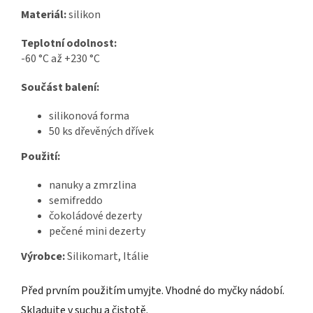
Materiál:
silikon
Teplotní odolnost:
-60 °C až +230 °C
Součást balení:
silikonová forma
50 ks dřevěných dřívek
Použití:
nanuky a zmrzlina
semifreddo
čokoládové dezerty
pečené mini dezerty
Výrobce:
Silikomart, Itálie
Před prvním použitím umyjte. Vhodné do myčky nádobí.
Skladujte v suchu a čistotě.