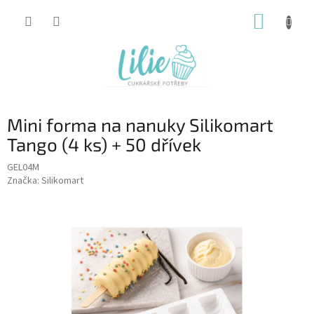
Přejít
NÁKUP
na
obsah
KOŠÍK
Mini forma na nanuky Silikomart
Tango (4 ks) + 50 dřívek
GEL04M
Značka:
Silikomart