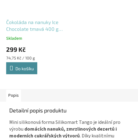
Čokoláda na nanuky Ice
Chocolate tmavá 400 g
Callebaut bez temperace
Skladem
299 Kč
Měrná
74,75 Kč / 100 g
cena:
Do košíku
Popis
Detailní popis produktu
Mini silikonová forma Silikomart Tango je ideální pro
výrobu
domácích nanuků, zmrzlinových dezertů i
moderních cukrářských výtvorů
. Díky kvalitnímu