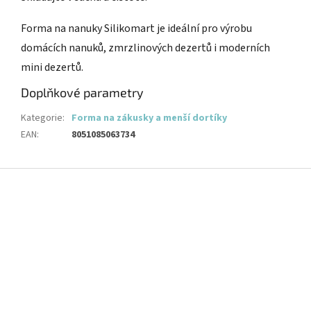
Forma na nanuky Silikomart je ideální pro výrobu
domácích nanuků, zmrzlinových dezertů i moderních
mini dezertů.
Doplňkové parametry
Kategorie
:
Forma na zákusky a menší dortíky
EAN
:
8051085063734
Z
á
p
a
t
í