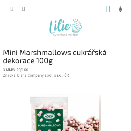
Přejít
NÁKUP
na
obsah
KOŠÍK
Mini Marshmallows cukrářská
dekorace 100g
3-MMW-20/100
Značka:
Diana Company spol. s r.o., ČR