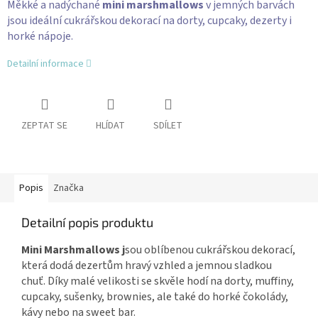
Měkké a nadýchané
mini marshmallows
v jemných barvách
jsou ideální cukrářskou dekorací na dorty, cupcaky, dezerty i
horké nápoje.
Detailní informace
ZEPTAT SE
HLÍDAT
SDÍLET
Popis
Značka
Detailní popis produktu
Mini Marshmallows j
sou oblíbenou cukrářskou dekorací,
která dodá dezertům hravý vzhled a jemnou sladkou
chuť. Díky malé velikosti se skvěle hodí na dorty, muffiny,
cupcaky, sušenky, brownies, ale také do horké čokolády,
kávy nebo na sweet bar.