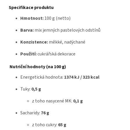
Specifikace produktu
Hmotnost:
100 g (netto)
Barva:
mix jemných pastelových odstínů
Konzistence:
měkké, nadýchané
Použití:
cukrářská dekorace
Nutriční hodnoty (na 100 g)
Energetická hodnota:
1374 kJ / 323 kcal
Tuky:
0,5 g
z toho nasycené MK:
0,1 g
Sacharidy:
76 g
z toho cukry:
65 g