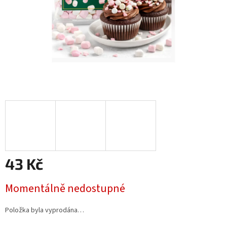
43 Kč
Měrná
Momentálně nedostupné
cena:
Položka byla vyprodána…