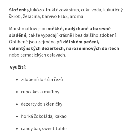
Složení:
glukózo-fruktózový sirup, cukr, voda, kukuřičný
škrob, želatina, barvivo E162, aroma
Marshmallow jsou
měkké, nadýchané a barevně
sladěné
, takže vypadají krásně i bez dalšího zdobení.
Oblíbené jsou zejména při
dětském pečení,
valentýnských dezertech, narozeninových dortech
nebo tematických oslavách.
Využití:
zdobení dortů a řezů
cupcakes a muffiny
dezerty do skleničky
horká čokoláda, kakao
candy bar, sweet table