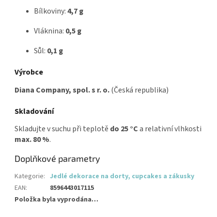
Bílkoviny:
4,7 g
Vláknina:
0,5 g
Sůl:
0,1 g
Výrobce
Diana Company, spol. s r. o.
(Česká republika)
Skladování
Skladujte v suchu při teplotě
do 25 °C
a relativní vlhkosti
max. 80 %
.
Doplňkové parametry
Kategorie
:
Jedlé dekorace na dorty, cupcakes a zákusky
EAN
:
8596443017115
Položka byla vyprodána…