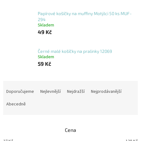
Papírové košíčky na muffiny Motýlci 50 ks MUF-
294
Skladem
49 Kč
Černé malé košíčky na pralinky 12069
Skladem
59 Kč
Ř
a
Doporučujeme
Nejlevnější
Nejdražší
Nejprodávanější
z
e
Abecedně
n
í
p
Cena
r
o