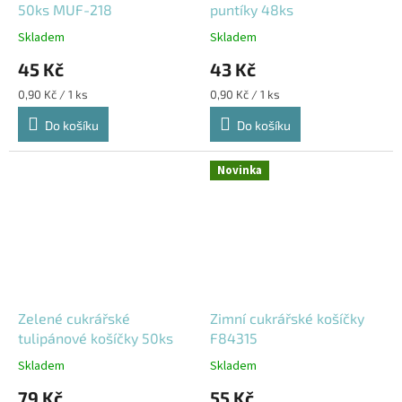
50ks MUF-218
puntíky 48ks
Skladem
Skladem
45 Kč
43 Kč
Měrná
Měrná
0,90 Kč / 1 ks
0,90 Kč / 1 ks
cena:
cena:
Do košíku
Do košíku
Novinka
Zelené cukrářské
Zimní cukrářské košíčky
tulipánové košíčky 50ks
F84315
Skladem
Skladem
79 Kč
55 Kč