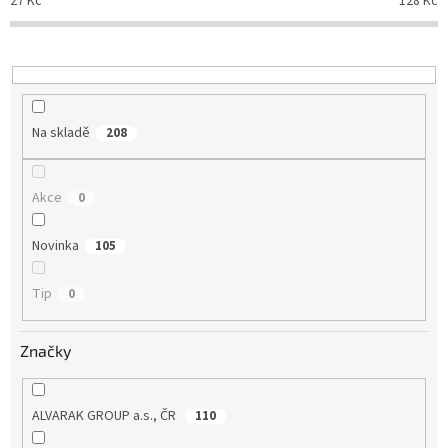
27
Kč
128
Kč
d
u
k
t
ů
Na skladě
208
Akce
0
Novinka
105
Tip
0
Značky
ALVARAK GROUP a.s., ČR
110