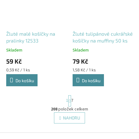
Žluté malé košíčky na
Žluté tulipánové cukrářské
pralinky 12533
košíčky na muffiny 50 ks
Skladem
Skladem
59 Kč
79 Kč
Měrná
Měrná
0,59 Kč / 1 ks
1,58 Kč / 1 ks
cena:
cena:
Do košíku
Do košíku
S
1
7
t
r
208
položek celkem
O
á
v
NAHORU
n
l
k
á
o
v
Z
d