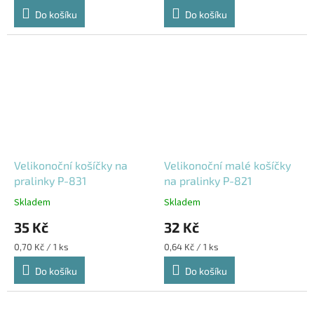
cena:
cena:
Do košíku
Do košíku
Velikonoční košíčky na
Velikonoční malé košíčky
pralinky P-831
na pralinky P-821
Skladem
Skladem
35 Kč
32 Kč
Měrná
Měrná
0,70 Kč / 1 ks
0,64 Kč / 1 ks
cena:
cena:
Do košíku
Do košíku