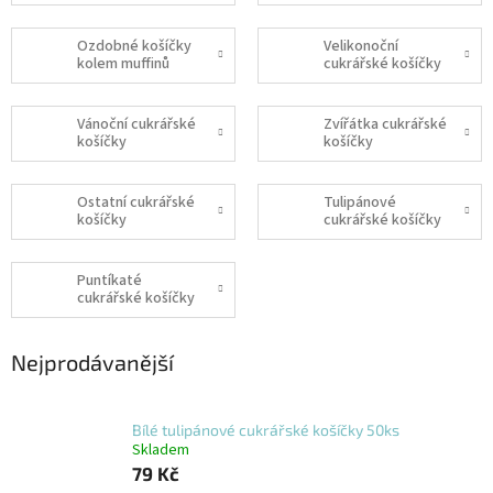
Ozdobné košíčky
Velikonoční
kolem muffinů
cukrářské košíčky
Vánoční cukrářské
Zvířátka cukrářské
košíčky
košíčky
Ostatní cukrářské
Tulipánové
košíčky
cukrářské košíčky
Puntíkaté
cukrářské košíčky
Nejprodávanější
Bílé tulipánové cukrářské košíčky 50ks
Skladem
79 Kč