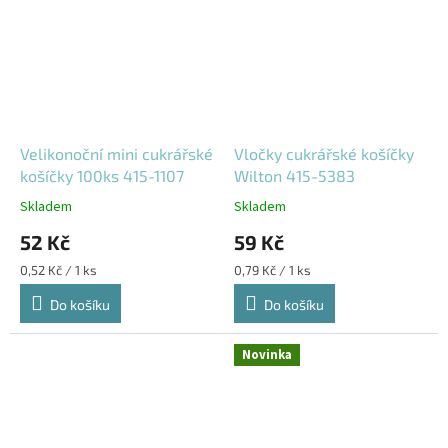
Velikonoční mini cukrářské
Vločky cukrářské košíčky
košíčky 100ks 415-1107
Wilton 415-5383
Skladem
Skladem
52 Kč
59 Kč
Měrná
Měrná
0,52 Kč / 1 ks
0,79 Kč / 1 ks
cena:
cena:
Do košíku
Do košíku
Novinka