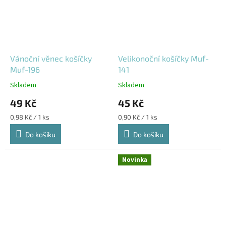
Vánoční věnec košíčky
Velikonoční košíčky Muf-
Muf-196
141
Skladem
Skladem
49 Kč
45 Kč
Měrná
Měrná
0,98 Kč / 1 ks
0,90 Kč / 1 ks
cena:
cena:
Do košíku
Do košíku
Novinka