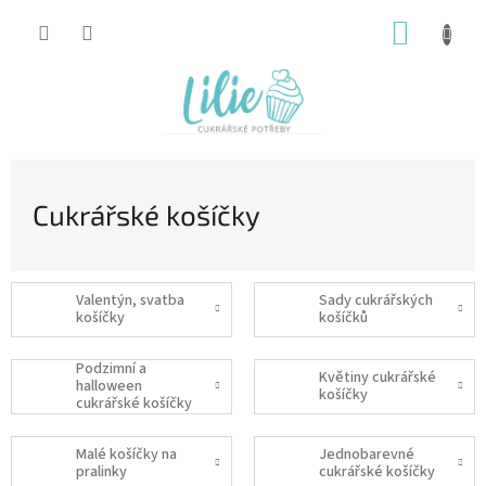
Přejít
NÁKUP
na
obsah
KOŠÍK
Cukrářské košíčky
Valentýn, svatba
Sady cukrářských
košíčky
košíčků
Podzimní a
Květiny cukrářské
halloween
košíčky
cukrářské košíčky
Malé košíčky na
Jednobarevné
pralinky
cukrářské košíčky