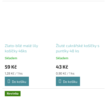
Zlato-bílé malé lily
Žluté cukrářské košíčky s
košíčky 46ks
puntíky 48 ks
Skladem
Skladem
59 Kč
43 Kč
Měrná
Měrná
1,28 Kč / 1 ks
0,90 Kč / 1 ks
cena:
cena:
Do košíku
Do košíku
Novinka