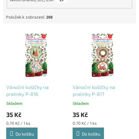
Wilton Brands, LLC, USA
13
Položek k zobrazení:
208
V
ý
p
i
s
p
r
o
d
Vánoční košíčky na
Vánoční košíčky na
u
pralinky P-816
pralinky P-817
k
Skladem
Skladem
t
35 Kč
35 Kč
ů
Měrná
Měrná
0,70 Kč / 1 ks
0,70 Kč / 1 ks
cena:
cena:
Do košíku
Do košíku