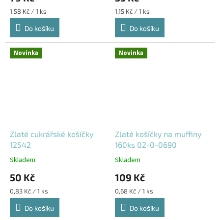
Měrná
Měrná
1,58 Kč / 1 ks
1,15 Kč / 1 ks
cena:
cena:
Do košíku
Do košíku
Novinka
Novinka
Zlaté cukrářské košíčky
Zlaté košíčky na muffiny
12542
160ks 02-0-0690
Skladem
Skladem
50 Kč
109 Kč
Měrná
Měrná
0,83 Kč / 1 ks
0,68 Kč / 1 ks
cena:
cena:
Do košíku
Do košíku