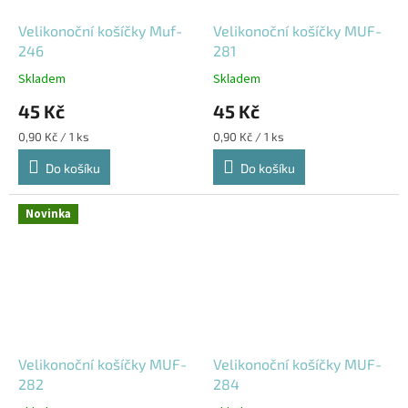
Velikonoční košíčky Muf-
Velikonoční košíčky MUF-
246
281
Skladem
Skladem
45 Kč
45 Kč
Měrná
Měrná
0,90 Kč / 1 ks
0,90 Kč / 1 ks
cena:
cena:
Do košíku
Do košíku
Novinka
Velikonoční košíčky MUF-
Velikonoční košíčky MUF-
282
284