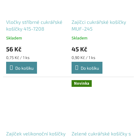
Vločky stříbrné cukrářské
Zajíčci cukrářské košíčky
košíčky 415-7208
MUF-245
Skladem
Skladem
56 Kč
45 Kč
Měrná
Měrná
0,75 Kč / 1 ks
0,90 Kč / 1 ks
cena:
cena:
Do košíku
Do košíku
Novinka
Zajíček velikonoční košíčky
Zelené cukrářské košíčky s