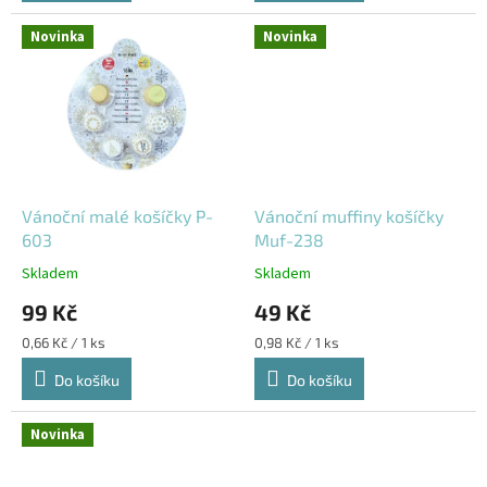
Novinka
Novinka
Vánoční malé košíčky P-
Vánoční muffiny košíčky
603
Muf-238
Skladem
Skladem
99 Kč
49 Kč
Měrná
Měrná
0,66 Kč / 1 ks
0,98 Kč / 1 ks
cena:
cena:
Do košíku
Do košíku
Novinka