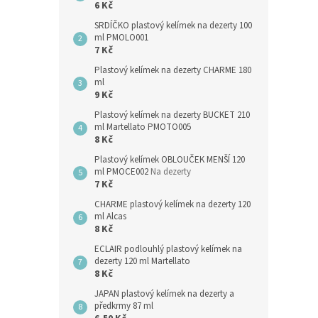
6 Kč
SRDÍČKO plastový kelímek na dezerty 100
ml PMOLO001
7 Kč
Plastový kelímek na dezerty CHARME 180
ml
9 Kč
Plastový kelímek na dezerty BUCKET 210
ml Martellato PMOTO005
8 Kč
Plastový kelímek OBLOUČEK MENŠÍ 120
ml PMOCE002
Na dezerty
7 Kč
CHARME plastový kelímek na dezerty 120
ml Alcas
8 Kč
ECLAIR podlouhlý plastový kelímek na
dezerty 120 ml Martellato
8 Kč
JAPAN plastový kelímek na dezerty a
předkrmy 87 ml