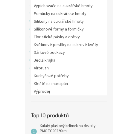
Vypichovače na cukrářské hmoty
Pomůcky na cukrářské hmoty
Silikony na cukrářské hmoty
Silikonové formy a formičky
Floristické pásky a drátky
Květinové pestíky na cukrové květy
Dárkové poukazy
Jedlá krajka
Airbrush
Kuchyňské potřeby
Kleště na marcipán
Výprodej
Top 10 produktů
Kulatý plastový kelímek na dezerty
PMOTO002 90 ml