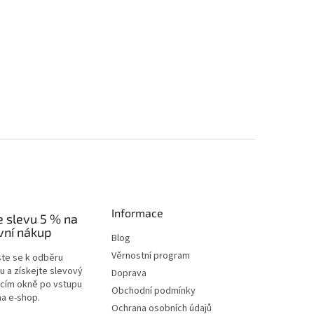
Informace
e slevu 5 % na
vní nákup
Blog
Věrnostní program
ste se k odběru
u a získejte slevový
Doprava
acím okně po vstupu
Obchodní podmínky
na e-shop.
Ochrana osobních údajů