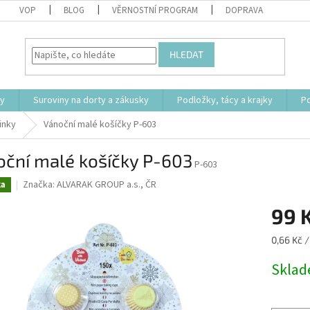
VOP
BLOG
VĚRNOSTNÍ PROGRAM
DOPRAVA
HLEDAT
ty
Suroviny na dorty a zákusky
Podložky, tácy a krajky
P
inky
Vánoční malé košíčky P-603
oční malé košíčky P-603
P-603
Značka:
ALVARAK GROUP a.s., ČR
ka
99 
Měrná
0,66 Kč /
cena:
Skla