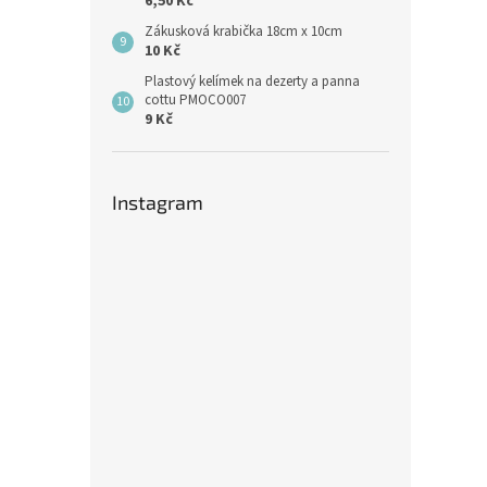
6,50 Kč
Zákusková krabička 18cm x 10cm
10 Kč
Plastový kelímek na dezerty a panna
cottu PMOCO007
9 Kč
Instagram