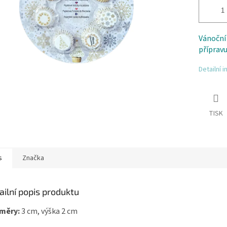
Vánočn
přípravu
Detailní 
TISK
s
Značka
ailní popis produktu
měry:
3 cm, výška 2 cm