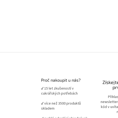
Proč nakoupit u nás?
Získejt
pr
✔ 15 let zkušeností v
cukrářských potřebách
Přihla
newsletter
✔ více než 3500 produktů
kód v uvít
skladem