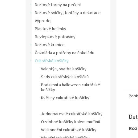
n
Dortové formy na pečení
e
Dortové svíčky, fontány a dekorace
l
Výprodej
Plastové kelímky
Bezlepkové potraviny
Dortové krabice
Čokoláda a potřeby na čokoládu
Cukrářské košíčky
Valentýn, svatba košíčky
Sady cukrářských košíčků
Podzimní a halloween cukrářské
košíčky
Popi
Květiny cukrářské košíčky
Malé košíčky na pralinky
Jednobarevné cukrářské košíčky
Det
Ozdobné košíčky kolem muffinů
Roz
Velikonoční cukrářské košíčky