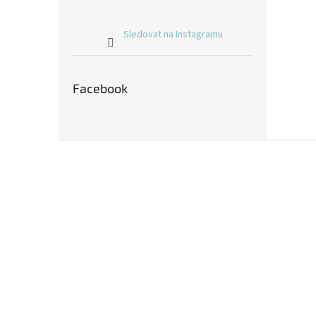
Sledovat na Instagramu
Facebook
Z
á
p
a
t
í