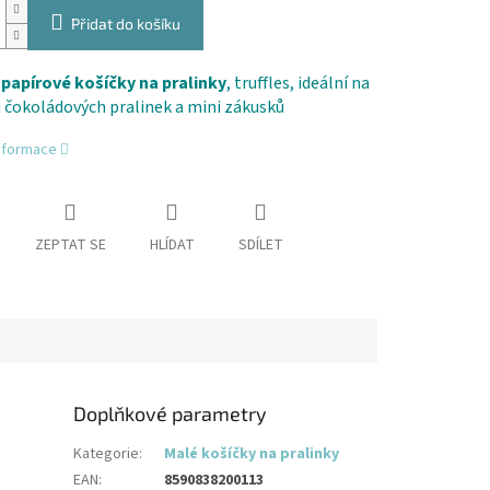
Přidat do košíku
í
papírové košíčky na pralinky
, truffles, ideální na
 čokoládových pralinek a mini zákusků
informace
ZEPTAT SE
HLÍDAT
SDÍLET
Doplňkové parametry
Kategorie
:
Malé košíčky na pralinky
EAN
:
8590838200113