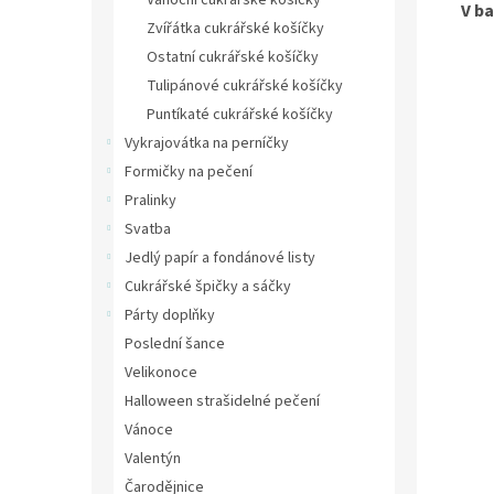
Vánoční cukrářské košíčky
V ba
Zvířátka cukrářské košíčky
Ostatní cukrářské košíčky
Tulipánové cukrářské košíčky
Puntíkaté cukrářské košíčky
Vykrajovátka na perníčky
Formičky na pečení
Pralinky
Svatba
Jedlý papír a fondánové listy
Cukrářské špičky a sáčky
Párty doplňky
Poslední šance
Velikonoce
Halloween strašidelné pečení
Vánoce
Valentýn
Čarodějnice