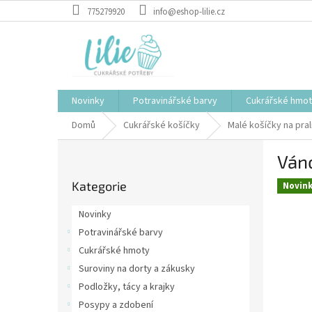
Přejít
775279920
info@eshop-lilie.cz
na
obsah
Novinky
Potravinářské barvy
Cukrářské hmo
Domů
Cukrářské košíčky
Malé košíčky na pral
P
Ván
o
Přeskočit
s
Kategorie
kategorie
Novin
t
r
Novinky
a
Potravinářské barvy
n
Cukrářské hmoty
n
í
Suroviny na dorty a zákusky
p
Podložky, tácy a krajky
a
Posypy a zdobení